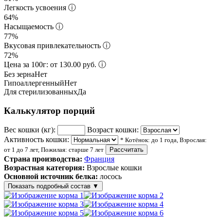
Легкость усвоения
ⓘ
64%
Насыщаемость
ⓘ
77%
Вкусовая привлекательность
ⓘ
72%
Цена за 100г: от 130.00 руб.
ⓘ
Без зерна
Нет
Гипоаллергенный
Нет
Для стерилизованных
Да
Калькулятор порций
Вес кошки (кг):
Возраст кошки:
Активность кошки:
* Котёнок: до 1 года, Взрослая:
от 1 до 7 лет, Пожилая: старше 7 лет
Рассчитать
Страна производства:
Франция
Возрастная категория:
Взрослые кошки
Основной источник белка:
лосось
Показать подробный состав
▼
Состав корма