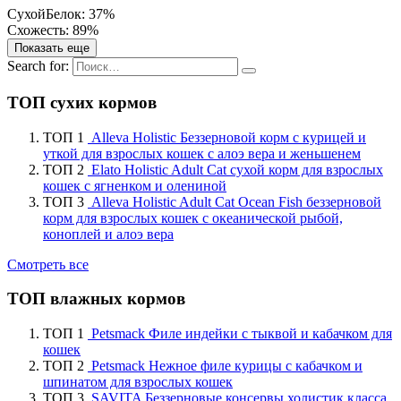
Сухой
Белок: 37%
Схожесть: 89%
Показать еще
Search for:
ТОП сухих кормов
ТОП 1
Alleva Holistic Беззерновой корм с курицей и
уткой для взрослых кошек с алоэ вера и женьшенем
ТОП 2
Elato Holistic Adult Cat сухой корм для взрослых
кошек с ягненком и олениной
ТОП 3
Alleva Holistic Adult Cat Ocean Fish беззерновой
корм для взрослых кошек с океанической рыбой,
коноплей и алоэ вера
Смотреть все
ТОП влажных кормов
ТОП 1
Petsmack Филе индейки с тыквой и кабачком для
кошек
ТОП 2
Petsmack Нежное филе курицы с кабачком и
шпинатом для взрослых кошек
ТОП 3
SAVITA Беззерновые консервы холистик класса