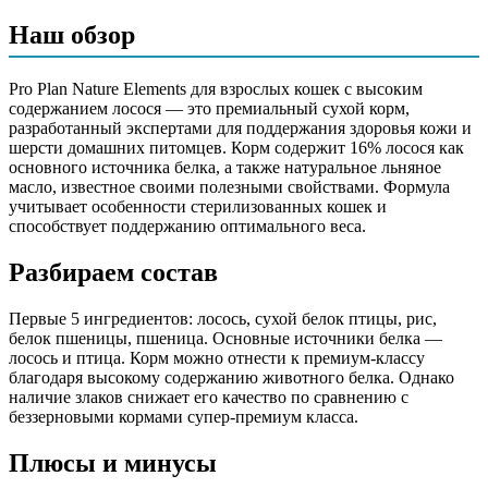
лосось (16%), сухой белок птицы, рис, белок пшеницы,
Наш обзор
пшеница, животные жиры, сухой белок лосося, клетчатка,
высушенная мякоть свеклы, белок кукурузы, яичный
порошок, высушенный корень цикория, минеральные
Pro Plan Nature Elements для взрослых кошек с высоким
вещества, льняное масло (1%), консерванты, гидролизат белка
содержанием лосося — это премиальный сухой корм,
животного происхождения, дрожжи, аминокислоты,
разработанный экспертами для поддержания здоровья кожи и
витамины, антиоксиданты
шерсти домашних питомцев. Корм содержит 16% лосося как
основного источника белка, а также натуральное льняное
Аналитический состав
масло, известное своими полезными свойствами. Формула
учитывает особенности стерилизованных кошек и
белок 36.0%, жир 17.0%, сырая зола 7.5%, сырая клетчатка
способствует поддержанию оптимального веса.
5.0%, Омега-3 жирные кислоты 1.3%, Омега-6 жирные
кислоты 2.3%
Разбираем состав
Дополнительные ингредиенты
Первые 5 ингредиентов: лосось, сухой белок птицы, рис,
белок пшеницы, пшеница. Основные источники белка —
льняное масло, корень цикория, витамины, минералы
лосось и птица. Корм можно отнести к премиум-классу
благодаря высокому содержанию животного белка. Однако
Пищевая ценность
наличие злаков снижает его качество по сравнению с
беззерновыми кормами супер-премиум класса.
Белок (%)
36
Жир (%)
17
Плюсы и минусы
Клетчатка (%)
5