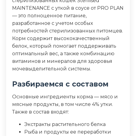
стерилизованных кошек Sterilised
Дополнительные ингредиенты
MAINTENANCE с уткой в соусе от PRO PLAN
— это полноценное питание,
таурин, витамины A, D3, E, железо, йод,
разработанное с учетом особых
медь, марганец, цинк
потребностей стерилизованных питомцев.
Пищевая ценность
Корм содержит высококачественный
белок, который помогает поддерживать
Белок (%)
13
оптимальный вес, а также комбинацию
витаминов и минералов для здоровья
Жир (%)
3.3
мочевыделительной системы.
Разбираемся с составом
Клетчатка (%)
0.4
Основные ингредиенты корма — мясо и
Зола (%)
2
мясные продукты, в том числе 4% утки.
Также в состав входят:
Влага (%)
78
Экстракты растительного белка
Калорийность (ккал/100г)
84
Рыба и продукты ее переработки