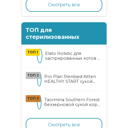
Смотреть все
ТОП для
стерилизованных
ТОП 1
Elato Holistic для
кастрированных котов и
стерилизованных кошек
с курицей и уткой
ТОП 2
Pro Plan Sterilised Kitten
HEALTHY START сухой
корм для
стерилизованных котят
от 3 до 12 месяцев с
ТОП 3
Taormina Southern Forest
лососем
беззерновой сухой корм
для стерилизованных
кошек с индейкой,
ягодами и овощами
Смотреть все