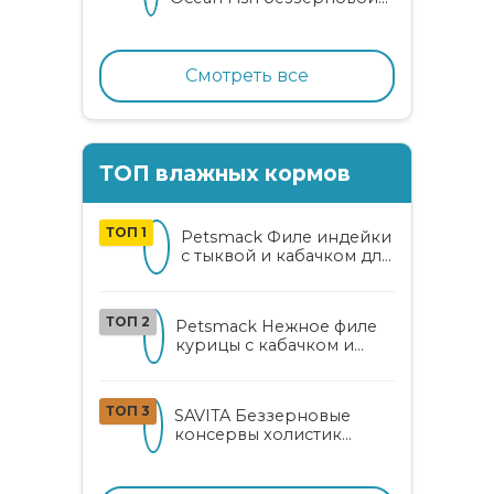
корм для взрослых
кошек с океанической
рыбой, коноплей и алоэ
вера
Смотреть все
ТОП влажных кормов
ТОП 1
Petsmack Филе индейки
с тыквой и кабачком для
кошек
ТОП 2
Petsmack Нежное филе
курицы с кабачком и
шпинатом для взрослых
кошек
ТОП 3
SAVITA Беззерновые
консервы холистик
класса для котят и кошек
с нежным кроликом