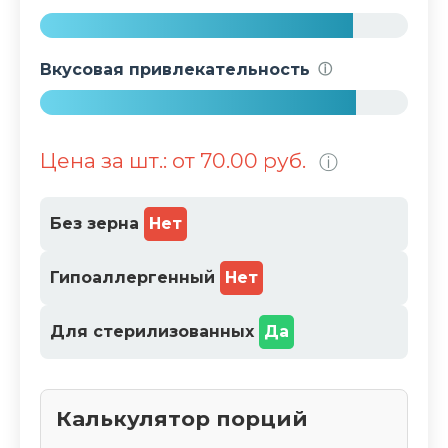
%
8
5
Вкусовая привлекательность
ⓘ
%
8
6
Цена за шт.: от 70.00 руб.
ⓘ
%
Без зерна
Нет
Гипоаллергенный
Нет
Для стерилизованных
Да
Калькулятор порций