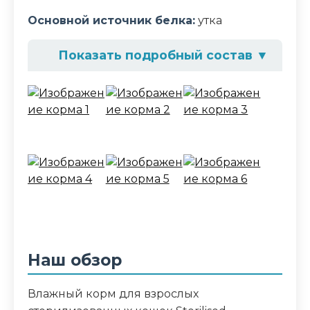
Основной источник белка:
утка
Показать подробный состав
▼
Состав корма
мясо и мясные ингредиенты (из
которых утка 4%), экстракты
растительного белка, рыба и продукты
ее переработки, аминокислоты,
минеральные вещества, масла и жиры,
продукты переработки растительного
сырья, сахара, загустители, витамины
Аналитический состав
Наш обзор
белок 13%, жир 3.3%, клетчатка 0.4%, зола
2%, влага 78%
Влажный корм для взрослых