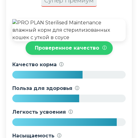
Супер Премиум
Проверенное качество
ⓘ
Качество корма
ⓘ
6
2
Польза для здоровья
ⓘ
%
5
9
Легкость усвоения
ⓘ
%
9
2
Насыщаемость
ⓘ