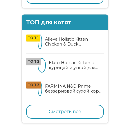
ТОП для котят
ТОП 1
Alleva Holistic Kitten
Chicken & Duck
беззерновой корм для
котят с курицей, уткой,
алоэ вера и женьшенем
ТОП 2
Elato Holistic Kitten с
курицей и уткой для
котят
ТОП 3
FARMINA N&D Prime
беззерновой сухой корм
для котят, беременных и
кормящих кошек с
курицей и гранатом
Смотреть все