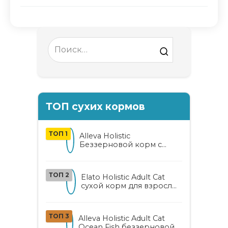
Search
for:
ТОП сухих кормов
ТОП 1
Alleva Holistic
Беззерновой корм с
курицей и уткой для
взрослых кошек с алоэ
вера и женьшенем
ТОП 2
Elato Holistic Adult Cat
сухой корм для взрослых
кошек с ягненком и
олениной
ТОП 3
Alleva Holistic Adult Cat
Ocean Fish беззерновой