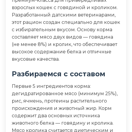
премиум-класса для привередливых
взрослых кошек с говядиной и кроликом.
Аналитический состав
Разработанный датскими ветеринарами,
этот рацион создан специально для кошек
протеин – 30%, жир – 12%, клетчатка –
с избирательным вкусом. Основу корма
3,5%, зола – 8%, влажность – 10%, кальций
составляет мясо двух видов — говядина
– 1,8%, фосфор – 1,2%, витамин А – 5000
(не менее 8%) и кролик, что обеспечивает
МЕ/кг, витамин D – 500 МЕ/кг, витамин Е
высокое содержание белка и отличные
– 45 мг/кг
вкусовые качества.
Дополнительные ингредиенты
Разбираемся с составом
таурин, L-карнитин, пребиотики,
экстракт юкки
Первые 5 ингредиентов корма:
дегидратированное мясо (минимум 25%),
Пищевая ценность
рис, ячмень, протеины растительного
происхождения и животный жир. Корм
Белок (%)
30
содержит два основных источника
животного белка — говядину и кролика.
Жир (%)
12
Мясо кролика считается диетическим и