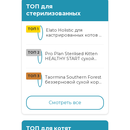
ТОП для
стерилизованных
ТОП 1
Elato Holistic для
кастрированных котов и
стерилизованных кошек
с курицей и уткой
ТОП 2
Pro Plan Sterilised Kitten
HEALTHY START сухой
корм для
стерилизованных котят
от 3 до 12 месяцев с
ТОП 3
Taormina Southern Forest
лососем
беззерновой сухой корм
для стерилизованных
кошек с индейкой,
ягодами и овощами
Смотреть все
ТОП для котят