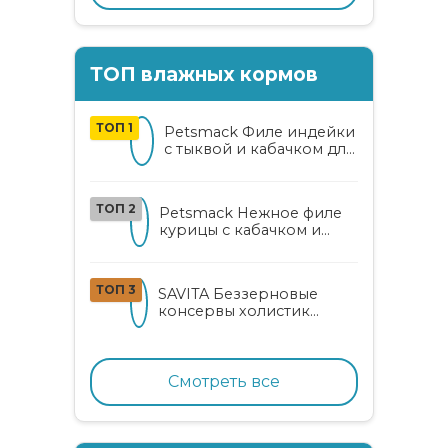
ТОП влажных кормов
ТОП 1
Petsmack Филе индейки
с тыквой и кабачком для
кошек
ТОП 2
Petsmack Нежное филе
курицы с кабачком и
шпинатом для взрослых
кошек
ТОП 3
SAVITA Беззерновые
консервы холистик
класса для котят и кошек
с нежным кроликом
Смотреть все