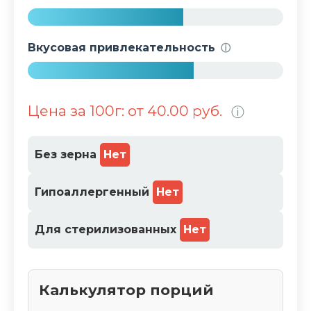
%
6
1
Вкусовая привлекательность
ⓘ
%
6
5
Цена за 100г: от 40.00 руб.
ⓘ
%
Без зерна
Нет
Гипоаллергенный
Нет
Для стерилизованных
Нет
Калькулятор порций