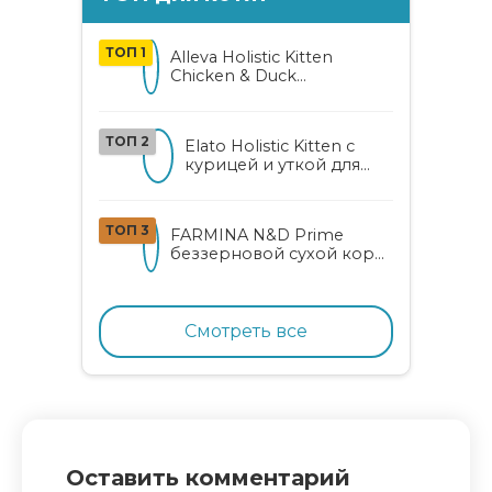
ТОП 1
Alleva Holistic Kitten
Chicken & Duck
беззерновой корм для
котят с курицей, уткой,
алоэ вера и женьшенем
ТОП 2
Elato Holistic Kitten с
курицей и уткой для
котят
ТОП 3
FARMINA N&D Prime
беззерновой сухой корм
для котят, беременных и
кормящих кошек с
курицей и гранатом
Смотреть все
Оставить комментарий