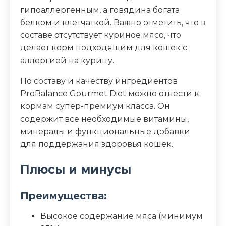
гипоаллергенным, а говядина богата
Клетчатка (%)
3.5
белком и клетчаткой. Важно отметить, что в
составе отсутствует куриное мясо, что
Зола (%)
8
делает корм подходящим для кошек с
аллергией на курицу.
Влага (%)
10
По составу и качеству ингредиентов
ProBalance Gourmet Diet можно отнести к
Калорийность (ккал/100г)
355
кормам супер-премиум класса. Он
содержит все необходимые витамины,
минералы и функциональные добавки
для поддержания здоровья кошек.
Плюсы и минусы
Преимущества:
Высокое содержание мяса (минимум