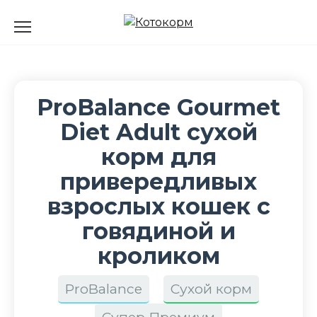
Перейти
к
содержанию
ProBalance Gourmet
Diet Adult сухой
корм для
привередливых
взрослых кошек с
говядиной и
кроликом
ProBalance
Сухой корм