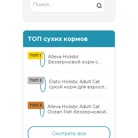
Search
for:
ТОП сухих кормов
ТОП 1
Alleva Holistic
Беззерновой корм с
курицей и уткой для
взрослых кошек с алоэ
вера и женьшенем
ТОП 2
Elato Holistic Adult Cat
сухой корм для взрослых
кошек с ягненком и
олениной
ТОП 3
Alleva Holistic Adult Cat
Ocean Fish беззерновой
корм для взрослых
кошек с океанической
рыбой, коноплей и алоэ
вера
Смотреть все