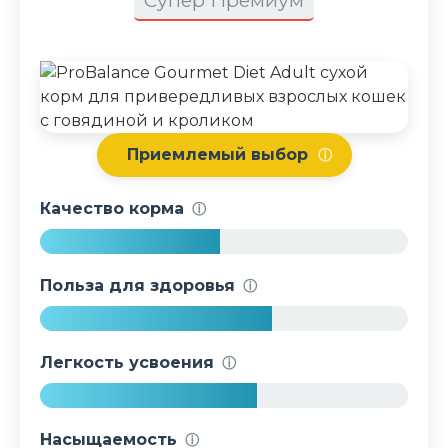
Супер Премиум
Приемлемый выбор
ⓘ
Качество корма
ⓘ
4
9
Польза для здоровья
ⓘ
%
6
3
Легкость усвоения
ⓘ
%
5
9
Насыщаемость
ⓘ