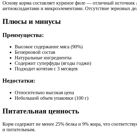
Основу корма составляет куриное филе — отличный источник 
антиоксидантами и микроэлементами. Отсутствие зерновых де
Ягоды годжи, витамины A, E, D, микроэлементы, аминокисло
Плюсы и минусы
Пищевая ценность
Белок (%)
25
Преимущества:
Жир (%)
9
Высокое содержание мяса (90%)
Влага (%)
14
Беззерновой состав
Калорийность (ккал/100г)
168
Натуральные ингредиенты
Содержит суперфуды (ягоды годжи)
Подходит котятам с 3 месяцев
Недостатки:
Относительно высокая цена
Небольшой объем упаковки (100 г)
Питательная ценность
Корм содержит не менее 25% белка и 9% жира, что соответствуе
и питательным.