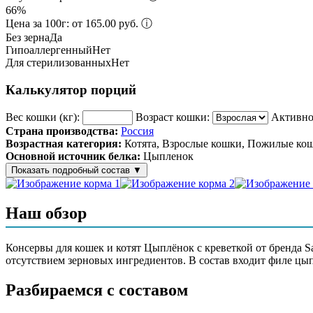
66%
Цена за 100г: от 165.00 руб.
ⓘ
Без зерна
Да
Гипоаллергенный
Нет
Для стерилизованных
Нет
Калькулятор порций
Вес кошки (кг):
Возраст кошки:
Активно
Страна производства:
Россия
Возрастная категория:
Котята, Взрослые кошки, Пожилые ко
Основной источник белка:
Цыпленок
Показать подробный состав
▼
Состав корма
Наш обзор
Куриное филе 80%, креветка 10%, вода, ягоды годжи, желатин
Консервы для кошек и котят Цыплёнок с креветкой от бренда 
Аналитический состав
отсутствием зерновых ингредиентов. В состав входит филе цып
Сырой протеин - не менее 25%, сырой жир - не менее 9%, влага
Разбираемся с составом
Дополнительные ингредиенты