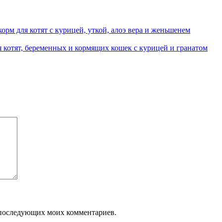
 корм для котят с курицей, уткой, алоэ вера и женьшенем
котят, беременных и кормящих кошек с курицей и гранатом
ля последующих моих комментариев.