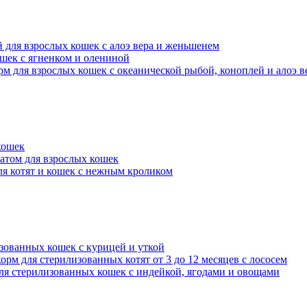
ой для взрослых кошек с алоэ вера и женьшенем
кошек с ягненком и олениной
 корм для взрослых кошек с океанической рыбой, коноплей и алоэ в
кошек
атом для взрослых кошек
ля котят и кошек с нежным кроликом
лизованных кошек с курицей и уткой
корм для стерилизованных котят от 3 до 12 месяцев с лососем
 для стерилизованных кошек с индейкой, ягодами и овощами