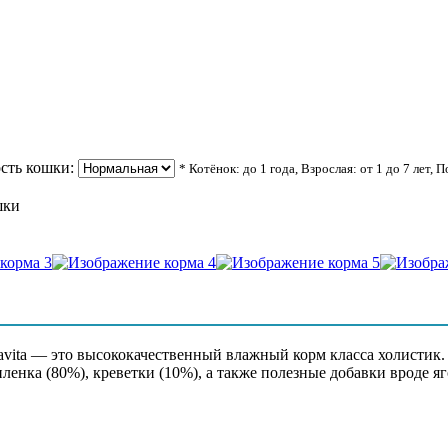
сть кошки:
* Котёнок: до 1 года, Взрослая: от 1 до 7 лет, 
шки
, подсолнечное масло, витамины (А,Е, Д), микроэлементы, амин
Savita — это высококачественный влажный корм класса холистик
ленка (80%), креветки (10%), а также полезные добавки вроде яг
 - более 14%