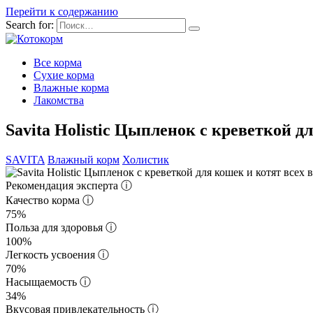
Перейти к содержанию
Search for:
Все корма
Сухие корма
Влажные корма
Лакомства
Savita Holistic Цыпленок с креветкой д
SAVITA
Влажный корм
Холистик
Рекомендация эксперта
ⓘ
Качество корма
ⓘ
75%
Польза для здоровья
ⓘ
100%
Легкость усвоения
ⓘ
70%
Насыщаемость
ⓘ
34%
Вкусовая привлекательность
ⓘ