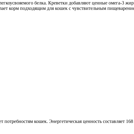
легкоусвояемого белка. Креветки добавляют ценные омега-3 ж
лает корм подходящим для кошек с чувствительным пищеварени
ты
т потребностям кошек. Энергетическая ценность составляет 168 