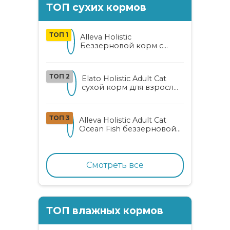
ТОП сухих кормов
ТОП 1
Alleva Holistic
Беззерновой корм с
курицей и уткой для
взрослых кошек с алоэ
вера и женьшенем
ТОП 2
Elato Holistic Adult Cat
сухой корм для взрослых
кошек с ягненком и
олениной
ТОП 3
Alleva Holistic Adult Cat
Ocean Fish беззерновой
корм для взрослых
кошек с океанической
рыбой, коноплей и алоэ
вера
Смотреть все
ТОП влажных кормов