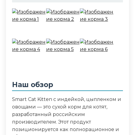
Состав корма
мука из курицы и индейки, цельные
злаки (маис), белый рис, растительный
протеин, куриный жир, натуральные
вкусо-ароматические добавки, сушёная
мякоть свёклы, минеральные вещества,
подсолнечное масло, рыбий жир,
витамины, семя льна
Аналитический состав
Наш обзор
белки 32%, жиры 11%, зола 6%, клетчатка
3%, влага 8%, кальций 1.2%, фосфор 0.9%,
Smart Cat Kitten с индейкой, цыпленком и
медь 12 мг, цинк 160 мг, витамин А 12000
овощами — это сухой корм для котят,
МЕ, витамин D3 1200 МЕ, витамин Е 180
разработанный российским
мг
производителем. Этот продукт
позиционируется как полнорационное и
Дополнительные ингредиенты