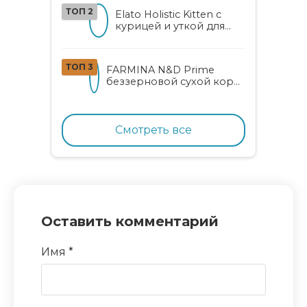
алоэ вера и женьшенем
ТОП 2
Elato Holistic Kitten с
курицей и уткой для
котят
ТОП 3
FARMINA N&D Prime
беззерновой сухой корм
для котят, беременных и
кормящих кошек с
курицей и гранатом
Смотреть все
Оставить комментарий
Имя
*