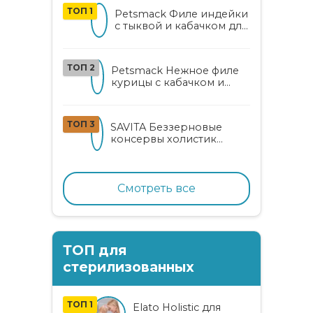
ТОП 1
Petsmack Филе индейки
с тыквой и кабачком для
кошек
ТОП 2
Petsmack Нежное филе
курицы с кабачком и
шпинатом для взрослых
кошек
ТОП 3
SAVITA Беззерновые
консервы холистик
класса для котят и кошек
с нежным кроликом
Смотреть все
ТОП для
стерилизованных
ТОП 1
Elato Holistic для