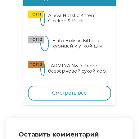
ТОП 1
Alleva Holistic Kitten
Chicken & Duck
беззерновой корм для
котят с курицей, уткой,
алоэ вера и женьшенем
ТОП 2
Elato Holistic Kitten с
курицей и уткой для
котят
ТОП 3
FARMINA N&D Prime
беззерновой сухой корм
для котят, беременных и
кормящих кошек с
курицей и гранатом
Смотреть все
Оставить комментарий