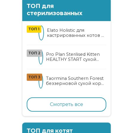
ТОП для
стерилизованных
ТОП 1
Elato Holistic для
кастрированных котов и
стерилизованных кошек
с курицей и уткой
ТОП 2
Pro Plan Sterilised Kitten
HEALTHY START сухой
корм для
стерилизованных котят
от 3 до 12 месяцев с
ТОП 3
Taormina Southern Forest
лососем
беззерновой сухой корм
для стерилизованных
кошек с индейкой,
ягодами и овощами
Смотреть все
ТОП для котят