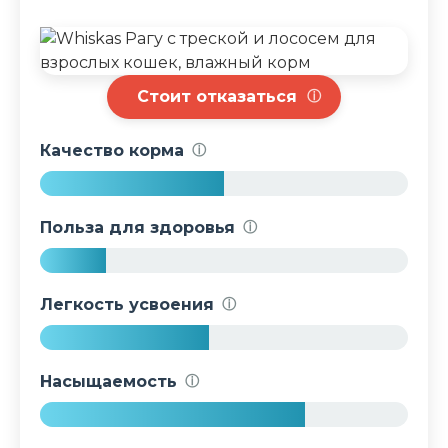
Стоит отказаться
ⓘ
Качество корма
ⓘ
5
0
Польза для здоровья
ⓘ
%
1
8
Легкость усвоения
ⓘ
%
4
6
Насыщаемость
ⓘ
%
7