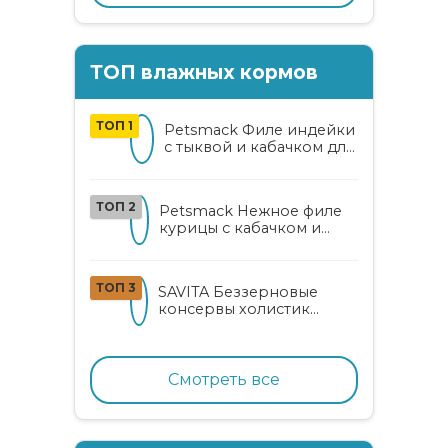
ТОП влажных кормов
ТОП 1
Petsmack Филе индейки
с тыквой и кабачком для
кошек
ТОП 2
Petsmack Нежное филе
курицы с кабачком и
шпинатом для взрослых
кошек
ТОП 3
SAVITA Беззерновые
консервы холистик
класса для котят и кошек
с нежным кроликом
Смотреть все