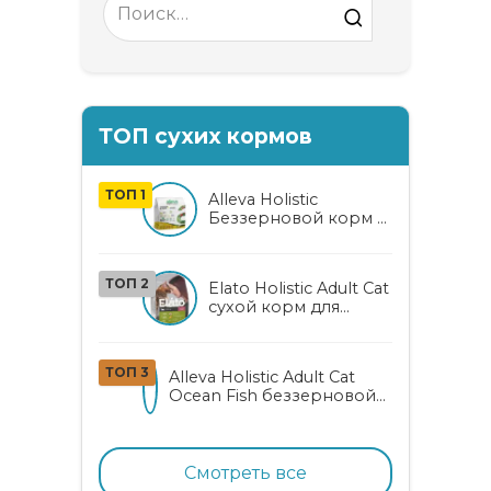
for:
ТОП сухих кормов
ТОП 1
Alleva Holistic
Беззерновой корм с
курицей и уткой для
взрослых кошек с
алоэ вера и
ТОП 2
Elato Holistic Adult Cat
женьшенем
сухой корм для
взрослых кошек с
ягненком и
олениной
ТОП 3
Alleva Holistic Adult Cat
Ocean Fish беззерновой
корм для взрослых
кошек с океанической
рыбой, коноплей и алоэ
вера
Смотреть все