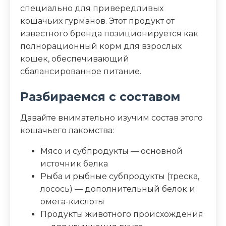
1,0 мг
специально для привередливых
кошачьих гурманов. Этот продукт от
Дополнительные ингредиенты
известного бренда позиционируется как
таурин, витамин А, витамин Е
полнорационный корм для взрослых
кошек, обеспечивающий
Пищевая ценность
сбалансированное питание.
Разбираемся с составом
Белок (%)
8
Давайте внимательно изучим состав этого
Жир (%)
3
кошачьего лакомства:
Клетчатка (%)
0.2
Мясо и субпродукты — основной
источник белка
Зола (%)
1.8
Рыба и рыбные субпродукты (треска,
лосось) — дополнительный белок и
Влага (%)
84
омега-кислоты
Продукты животного происхождения
Калорийность (ккал/100г)
70