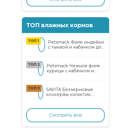
ТОП влажных кормов
ТОП 1
Petsmack Филе индейки
с тыквой и кабачком для
кошек
ТОП 2
Petsmack Нежное филе
курицы с кабачком и
шпинатом для взрослых
кошек
ТОП 3
SAVITA Беззерновые
консервы холистик
класса для котят и кошек
с нежным кроликом
Смотреть все