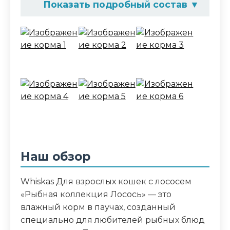
Показать подробный состав
▼
Состав корма
мясо и субпродукты, продукты
переработки злаков, рыба и
субпродукты (лосось), минеральные
вещества, загустители, аминокислоты (в
том числе таурин), красители, витамины,
сахара, L-карнитин
Аналитический состав
белки 11.0%, жиры 2.0%, зола 1.2%,
Наш обзор
клетчатка 0.2%, влага 85.0%, витамин А –
не менее 150 МЕ, витамин Е – не менее
Whiskas Для взрослых кошек с лососем
1.0 мг
«Рыбная коллекция Лосось» — это
влажный корм в паучах, созданный
Дополнительные ингредиенты
специально для любителей рыбных блюд