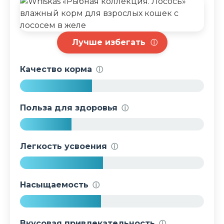
Лучше избегать
ⓘ
Качество корма
ⓘ
3
9
Польза для здоровья
ⓘ
%
2
8
Легкость усвоения
ⓘ
%
4
5
Насыщаемость
ⓘ
%
4
4
Вкусовая привлекательность
ⓘ