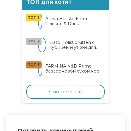
ТОП для котят
ТОП 1
Alleva Holistic Kitten
Chicken & Duck
беззерновой корм для
котят с курицей, уткой,
алоэ вера и женьшенем
ТОП 2
Elato Holistic Kitten с
курицей и уткой для
котят
ТОП 3
FARMINA N&D Prime
беззерновой сухой корм
для котят, беременных и
кормящих кошек с
курицей и гранатом
Смотреть все
Оставить комментарий