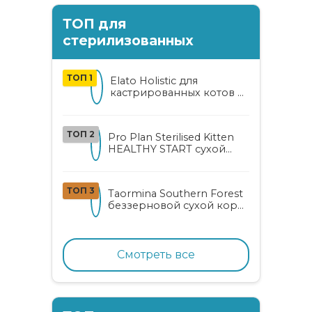
ТОП для
стерилизованных
ТОП 1
Elato Holistic для
кастрированных котов и
стерилизованных кошек
с курицей и уткой
ТОП 2
Pro Plan Sterilised Kitten
HEALTHY START сухой
корм для
стерилизованных котят
от 3 до 12 месяцев с
ТОП 3
Taormina Southern Forest
лососем
беззерновой сухой корм
для стерилизованных
кошек с индейкой,
ягодами и овощами
Смотреть все