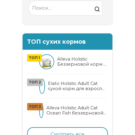
Search
for:
ТОП сухих кормов
ТОП 1
Alleva Holistic
Беззерновой корм с
курицей и уткой для
взрослых кошек с
алоэ вера и
ТОП 2
Elato Holistic Adult Cat
женьшенем
сухой корм для взрослых
кошек с ягненком и
олениной
ТОП 3
Alleva Holistic Adult Cat
Ocean Fish беззерновой
корм для взрослых
кошек с океанической
рыбой, коноплей и алоэ
вера
Смотреть все