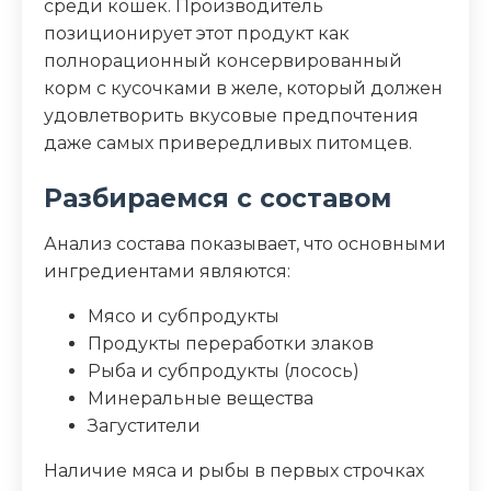
среди кошек. Производитель
таурин, L-карнитин, витамины A и E
позиционирует этот продукт как
Пищевая ценность
полнорационный консервированный
корм с кусочками в желе, который должен
Белок (%)
11
удовлетворить вкусовые предпочтения
даже самых привередливых питомцев.
Жир (%)
2
Разбираемся с составом
Клетчатка (%)
0.2
Анализ состава показывает, что основными
ингредиентами являются:
Зола (%)
1.2
Мясо и субпродукты
Влага (%)
85
Продукты переработки злаков
Рыба и субпродукты (лосось)
Калорийность (ккал/100г)
65
Минеральные вещества
Загустители
Наличие мяса и рыбы в первых строчках