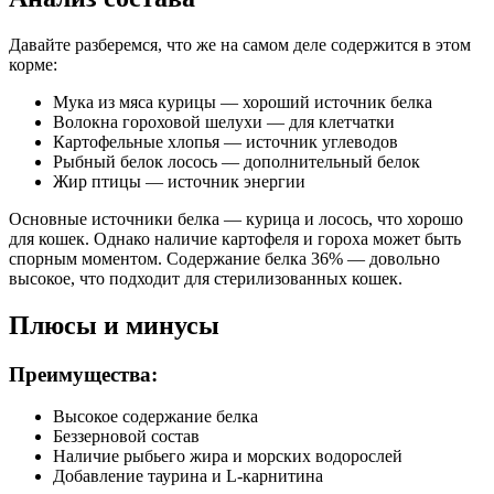
Белок 36%, жир 12,5%, сырая зола 7%, сырая клетчатка 4%,
Давайте разберемся, что же на самом деле содержится в этом
влага 7%, кальций 1,3%, фосфор 0,9%, Витамин A 20000 МЕ,
корме:
Витамин D3 2000 МЕ, Витамин E 350 мг, Цинк 100 мг, Йод
1,5 мг, Манган 10 мг
Мука из мяса курицы — хороший источник белка
Волокна гороховой шелухи — для клетчатки
Дополнительные ингредиенты
Картофельные хлопья — источник углеводов
Рыбный белок лосось — дополнительный белок
Жир птицы — источник энергии
морские водоросли, карнитин, таурин, MOS, юкка, цикорий,
инулин, имбирь, куркума, клюква
Основные источники белка — курица и лосось, что хорошо
для кошек. Однако наличие картофеля и гороха может быть
Пищевая ценность
спорным моментом. Содержание белка 36% — довольно
высокое, что подходит для стерилизованных кошек.
Белок (%)
36
Жир (%)
12.5
Плюсы и минусы
Клетчатка (%)
4
Зола (%)
7
Преимущества:
Влага (%)
7
Высокое содержание белка
Беззерновой состав
Наличие рыбьего жира и морских водорослей
Добавление таурина и L-карнитина