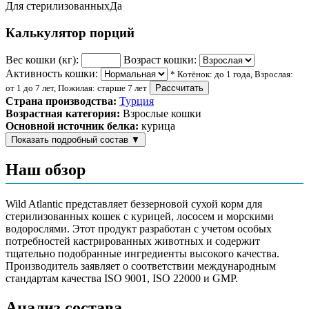
Для стерилизованных
Да
Калькулятор порций
Вес кошки (кг):
Возраст кошки:
Активность кошки:
* Котёнок: до 1 года, Взрослая:
от 1 до 7 лет, Пожилая: старше 7 лет
Рассчитать
Страна производства:
Турция
Возрастная категория:
Взрослые кошки
Основной источник белка:
курица
Показать подробный состав
▼
Состав корма
Наш обзор
Мука из мяса курицы, волокна гороховой шелухи,
Wild Atlantic представляет беззерновой сухой корм для
картофельные хлопья, рыбный белок (лосось), жир птицы
стерилизованных кошек с курицей, лососем и морскими
(курица), гидролизованный белок из мяса птицы (курица),
водорослями. Этот продукт разработан с учетом особых
дегидрированное куриное яйцо, свекольная пульпа,
потребностей кастрированных животных и содержит
целлюлоза, рыбий жир (лосось), морские водоросли,
тщательно подобранные ингредиенты высокого качества.
минералы и витамины, карнитин, таурин, DL метионин,
Производитель заявляет о соответствии международным
MOS, юкка, цикорий, инулин, имбирь, куркума, клюква,
стандартам качества ISO 9001, ISO 22000 и GMP.
натуральные антиоксиданты
Анализ состава
Аналитический состав