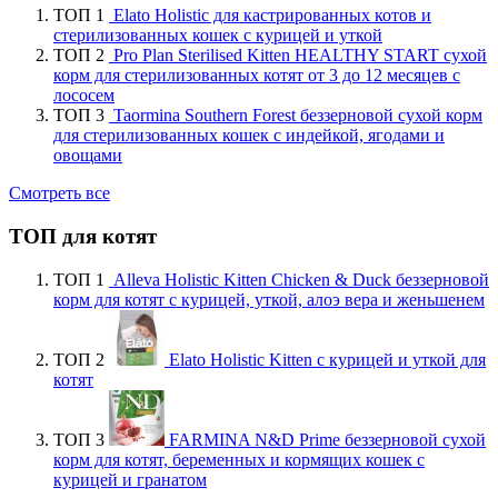
ТОП 1
Elato Holistic для кастрированных котов и
стерилизованных кошек с курицей и уткой
ТОП 2
Pro Plan Sterilised Kitten HEALTHY START сухой
корм для стерилизованных котят от 3 до 12 месяцев с
лососем
ТОП 3
Taormina Southern Forest беззерновой сухой корм
для стерилизованных кошек с индейкой, ягодами и
овощами
Смотреть все
ТОП для котят
ТОП 1
Alleva Holistic Kitten Chicken & Duck беззерновой
корм для котят с курицей, уткой, алоэ вера и женьшенем
ТОП 2
Elato Holistic Kitten с курицей и уткой для
котят
ТОП 3
FARMINA N&D Prime беззерновой сухой
корм для котят, беременных и кормящих кошек с
курицей и гранатом