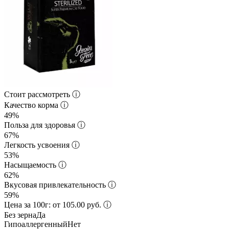
Стоит рассмотреть
ⓘ
Качество корма
ⓘ
49%
Польза для здоровья
ⓘ
67%
Легкость усвоения
ⓘ
53%
Насыщаемость
ⓘ
62%
Вкусовая привлекательность
ⓘ
59%
Цена за 100г: от 105.00 руб.
ⓘ
Без зерна
Да
Гипоаллергенный
Нет