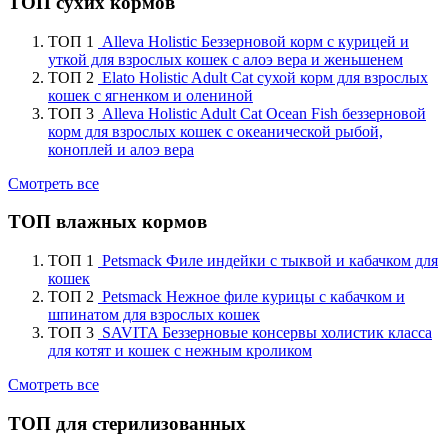
ТОП сухих кормов
ТОП 1
Alleva Holistic Беззерновой корм с курицей и
уткой для взрослых кошек с алоэ вера и женьшенем
ТОП 2
Elato Holistic Adult Cat сухой корм для взрослых
кошек с ягненком и олениной
ТОП 3
Alleva Holistic Adult Cat Ocean Fish беззерновой
корм для взрослых кошек с океанической рыбой,
коноплей и алоэ вера
Смотреть все
ТОП влажных кормов
ТОП 1
Petsmack Филе индейки с тыквой и кабачком для
кошек
ТОП 2
Petsmack Нежное филе курицы с кабачком и
шпинатом для взрослых кошек
ТОП 3
SAVITA Беззерновые консервы холистик класса
для котят и кошек с нежным кроликом
Смотреть все
ТОП для стерилизованных