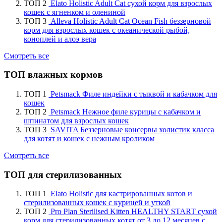
ТОП 2
Elato Holistic Adult Cat сухой корм для взрослых
кошек с ягненком и олениной
ТОП 3
Alleva Holistic Adult Cat Ocean Fish беззерновой
корм для взрослых кошек с океанической рыбой,
коноплей и алоэ вера
Смотреть все
ТОП влажных кормов
ТОП 1
Petsmack Филе индейки с тыквой и кабачком для
кошек
ТОП 2
Petsmack Нежное филе курицы с кабачком и
шпинатом для взрослых кошек
ТОП 3
SAVITA Беззерновые консервы холистик класса
для котят и кошек с нежным кроликом
Смотреть все
ТОП для стерилизованных
ТОП 1
Elato Holistic для кастрированных котов и
стерилизованных кошек с курицей и уткой
ТОП 2
Pro Plan Sterilised Kitten HEALTHY START сухой
корм для стерилизованных котят от 3 до 12 месяцев с