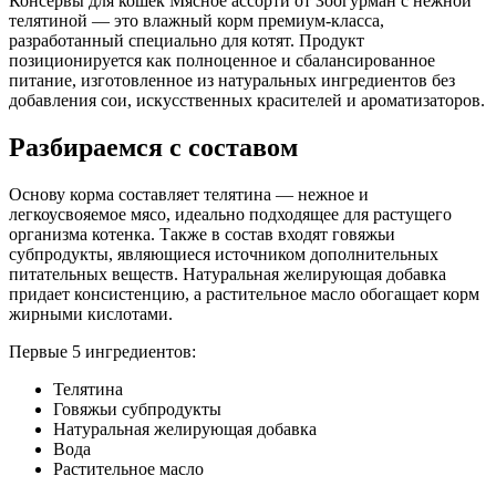
Консервы для кошек Мясное ассорти от Зоогурман с нежной
добавка, вода, растительное масло
телятиной — это влажный корм премиум-класса,
разработанный специально для котят. Продукт
Аналитический состав
позиционируется как полноценное и сбалансированное
питание, изготовленное из натуральных ингредиентов без
протеин - 14,0%, жир - 4,0%, углеводы - 4,0%, клетчатка -
добавления сои, искусственных красителей и ароматизаторов.
0,1%, зола - 2,0%, влага - до 80%
Разбираемся с составом
Дополнительные ингредиенты
Основу корма составляет телятина — нежное и
натуральная желирующая добавка, растительное масло
легкоусвояемое мясо, идеально подходящее для растущего
организма котенка. Также в состав входят говяжьи
Пищевая ценность
субпродукты, являющиеся источником дополнительных
питательных веществ. Натуральная желирующая добавка
Белок (%)
14
придает консистенцию, а растительное масло обогащает корм
Жир (%)
4
жирными кислотами.
Клетчатка (%)
0.1
Первые 5 ингредиентов:
Зола (%)
2
Влага (%)
80
Телятина
Калорийность (ккал/100г)
104
Говяжьи субпродукты
Натуральная желирующая добавка
Вода
Растительное масло