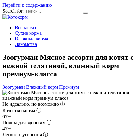
Перейти к содержанию
Search for:
Все корма
Сухие корма
Влажные корма
Лакомства
Зоогурман Мясное ассорти для котят с
нежной телятиной, влажный корм
премиум-класса
Зоогурман
Влажный корм
Премиум
Не идеально, но возможно
ⓘ
Качество корма
ⓘ
65%
Польза для здоровья
ⓘ
45%
Легкость усвоения
ⓘ