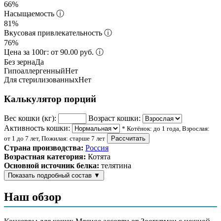
66%
Насыщаемость
ⓘ
81%
Вкусовая привлекательность
ⓘ
76%
Цена за 100г: от 90.00 руб.
ⓘ
Без зерна
Да
Гипоаллергенный
Нет
Для стерилизованных
Нет
Калькулятор порций
Вес кошки (кг):
Возраст кошки:
Активность кошки:
* Котёнок: до 1 года, Взрослая:
от 1 до 7 лет, Пожилая: старше 7 лет
Рассчитать
Страна производства:
Россия
Возрастная категория:
Котята
Основной источник белка:
телятина
Показать подробный состав
▼
Состав корма
Наш обзор
телятина, субпродукты говяжьи, натуральная желирующая