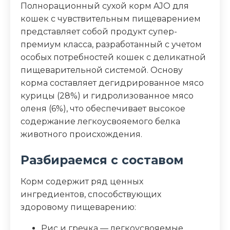
Полнорационный сухой корм AJO для
кошек с чувствительным пищеварением
Аналитический состав
представляет собой продукт супер-
протеин 32%, жир 16%, клетчатка 2.3%,
премиум класса, разработанный с учетом
зола 7%, кальций 1.3%, фосфор 0.9%,
особых потребностей кошек с деликатной
влажность 8%, витамин А 20000 МЕ/кг,
пищеварительной системой. Основу
витамин D3 1000 МЕ/кг, витамин С 100
корма составляет дегидрированное мясо
мг/кг, витамин Е 400 МЕ/кг, йод 3.0 мг/
курицы (28%) и гидролизованное мясо
кг, селен 0.02 мг/кг, Омега-6 и Омега-3
оленя (6%), что обеспечивает высокое
жирные кислоты 3.10%
содержание легкоусвояемого белка
животного происхождения.
Дополнительные ингредиенты
таурин, пробиотики, экстракт юкки,
Разбираемся с составом
лютеин, полифенолы
Корм содержит ряд ценных
Пищевая ценность
ингредиентов, способствующих
здоровому пищеварению:
Белок (%)
32
Рис и гречка — легкоусвояемые