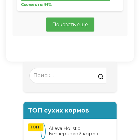
Схожесть: 91%
Показать еще
Search
for:
ТОП сухих кормов
ТОП 1
Alleva Holistic
Беззерновой корм с
курицей и уткой для