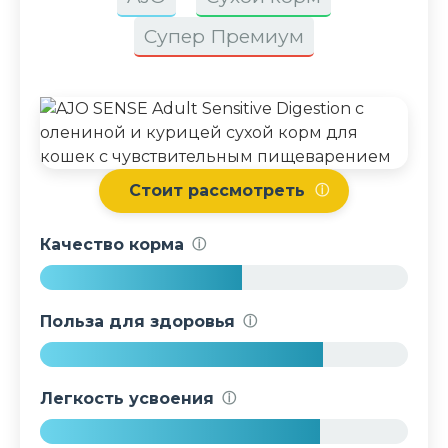
Супер Премиум
Стоит рассмотреть
ⓘ
Качество корма
ⓘ
5
5
Польза для здоровья
ⓘ
%
7
7
Легкость усвоения
ⓘ
%
7