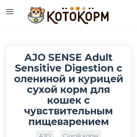
Перейти
к
содержанию
AJO SENSE Adult
Sensitive Digestion с
олениной и курицей
сухой корм для
кошек с
чувствительным
пищеварением
AJO
Сухой корм