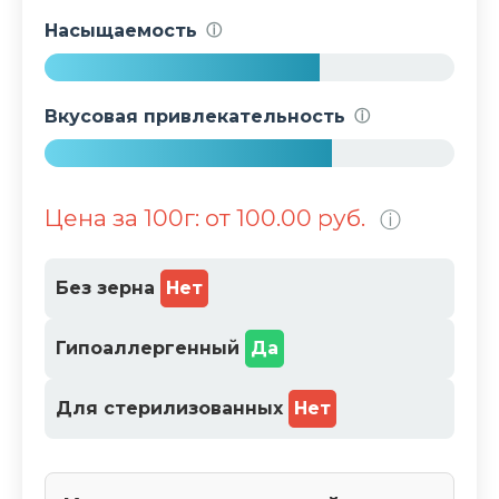
6
Насыщаемость
ⓘ
%
6
7
Вкусовая привлекательность
ⓘ
%
7
0
Цена за 100г: от 100.00 руб.
ⓘ
%
Без зерна
Нет
Гипоаллергенный
Да
Для стерилизованных
Нет