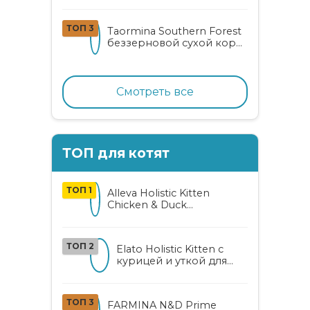
стерилизованных котят
от 3 до 12 месяцев с
ТОП 3
Taormina Southern Forest
лососем
беззерновой сухой корм
для стерилизованных
кошек с индейкой,
ягодами и овощами
Смотреть все
ТОП для котят
ТОП 1
Alleva Holistic Kitten
Chicken & Duck
беззерновой корм для
котят с курицей, уткой,
алоэ вера и женьшенем
ТОП 2
Elato Holistic Kitten с
курицей и уткой для
котят
ТОП 3
FARMINA N&D Prime