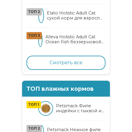
взрослых кошек с алоэ
вера и женьшенем
ТОП 2
Elato Holistic Adult Cat
сухой корм для взрослых
кошек с ягненком и
олениной
ТОП 3
Alleva Holistic Adult Cat
Ocean Fish беззерновой
корм для взрослых
кошек с океанической
рыбой, коноплей и алоэ
вера
Смотреть все
ТОП влажных кормов
ТОП 1
Petsmack Филе
индейки с тыквой и
кабачком для кошек
ТОП 2
Petsmack Нежное филе