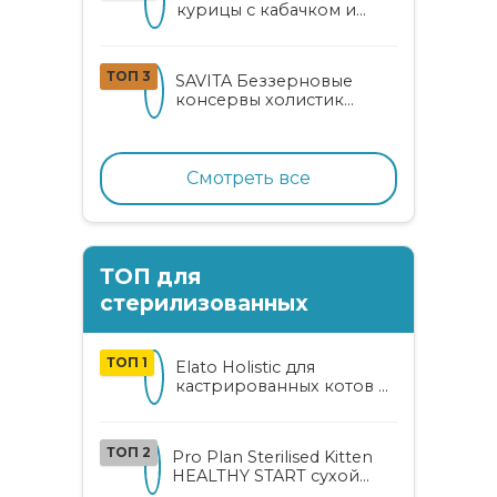
курицы с кабачком и
шпинатом для взрослых
кошек
ТОП 3
SAVITA Беззерновые
консервы холистик
класса для котят и кошек
с нежным кроликом
Смотреть все
ТОП для
стерилизованных
ТОП 1
Elato Holistic для
кастрированных котов и
стерилизованных кошек
с курицей и уткой
ТОП 2
Pro Plan Sterilised Kitten
HEALTHY START сухой
корм для