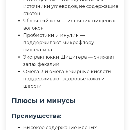
источники углеводов, не содержащие
Жир (%)
16
глютен
Яблочный жом — источник пищевых
Клетчатка (%)
2.3
волокон
Пробиотики и инулин —
Зола (%)
7
поддерживают микрофлору
кишечника
Влага (%)
8
Экстракт юкки Шидигера — снижает
запах фекалий
Калорийность (ккал/100г)
402
Омега-3 и омега-6 жирные кислоты —
поддерживают здоровье кожи и
шерсти
Плюсы и минусы
Преимущества:
Высокое содержание мясных