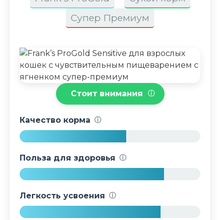
Супер Премиум
Стоит внимания
ⓘ
Качество корма
ⓘ
5
9
Польза для здоровья
ⓘ
%
8
0
Легкость усвоения
ⓘ
%
7