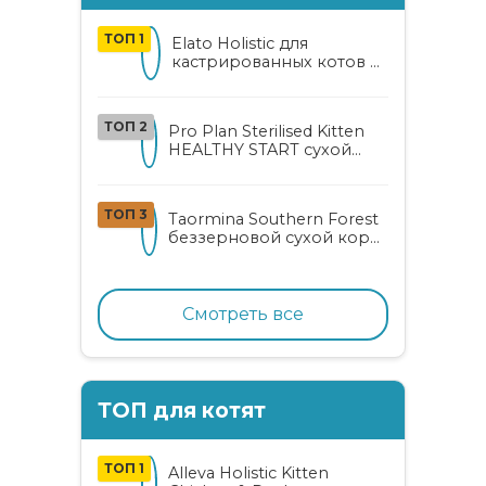
ТОП 1
Elato Holistic для
кастрированных котов и
стерилизованных кошек
с курицей и уткой
ТОП 2
Pro Plan Sterilised Kitten
HEALTHY START сухой
корм для
стерилизованных котят
от 3 до 12 месяцев с
ТОП 3
Taormina Southern Forest
лососем
беззерновой сухой корм
для стерилизованных
кошек с индейкой,
ягодами и овощами
Смотреть все
ТОП для котят
ТОП 1
Alleva Holistic Kitten