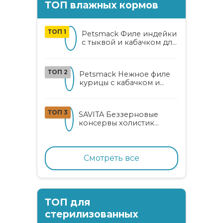
ТОП влажных кормов
ТОП 1
Petsmack Филе индейки
с тыквой и кабачком для
кошек
ТОП 2
Petsmack Нежное филе
курицы с кабачком и
шпинатом для взрослых
кошек
ТОП 3
SAVITA Беззерновые
консервы холистик
класса для котят и кошек
с нежным кроликом
Смотреть все
ТОП для
стерилизованных