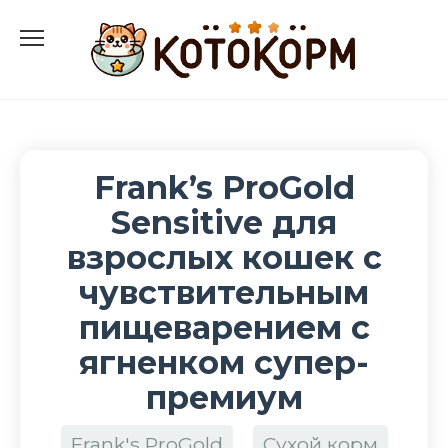
Перейти
к
содержанию
Frank’s ProGold
Sensitive для
взрослых кошек с
чувствительным
пищеварением с
ягненком супер-
премиум
Frank's ProGold
Сухой корм