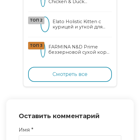
Chicken & Duck
беззерновой корм для
котят с курицей, уткой,
алоэ вера и женьшенем
ТОП 2
Elato Holistic Kitten с
курицей и уткой для
котят
ТОП 3
FARMINA N&D Prime
беззерновой сухой корм
для котят, беременных и
кормящих кошек с
курицей и гранатом
Смотреть все
Оставить комментарий
Имя
*