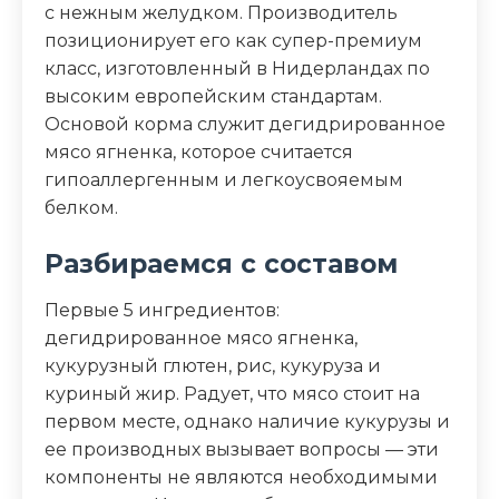
с нежным желудком. Производитель
белки 32,0%, жиры 18,0%, клетчатка 4,5%,
позиционирует его как супер-премиум
зола 6,5%, влажность 8,0%, фосфор 1,0%,
класс, изготовленный в Нидерландах по
кальций 1,4%, натрий 0,45%, магний
высоким европейским стандартам.
0,08%
Основой корма служит дегидрированное
мясо ягненка, которое считается
Дополнительные ингредиенты
гипоаллергенным и легкоусвояемым
таурин, хондроитин, глюкозамин,
белком.
инулин, лецитин
Разбираемся с составом
Пищевая ценность
Первые 5 ингредиентов:
дегидрированное мясо ягненка,
Белок (%)
32
кукурузный глютен, рис, кукуруза и
куриный жир. Радует, что мясо стоит на
Жир (%)
18
первом месте, однако наличие кукурузы и
ее производных вызывает вопросы — эти
Клетчатка (%)
4.5
компоненты не являются необходимыми