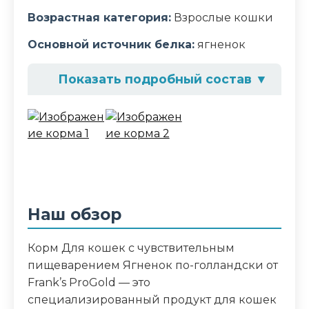
Возрастная категория:
Взрослые кошки
Основной источник белка:
ягненок
Показать подробный состав
▼
Состав корма
дегидрированное мясо ягненка,
кукурузный глютен, рис, маис, куриный
жир, гидролизованная куриная печень,
дегидрированная рыба, клетчатка,
свекла, дрожжи, яичный порошок,
Наш обзор
минералы и витамины,
гидролизованные хрящи,
Корм Для кошек с чувствительным
гидролизованные рачки, рыбий жир,
пищеварением Ягненок по-голландски от
инулин, лецитин, холина хлорид, таурин
Frank’s ProGold — это
специализированный продукт для кошек
Аналитический состав