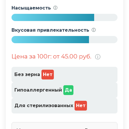
8
Насыщаемость
ⓘ
%
7
8
Вкусовая привлекательность
ⓘ
%
7
3
Цена за 100г: от 45.00 руб.
ⓘ
%
Без зерна
Нет
Гипоаллергенный
Да
Для стерилизованных
Нет