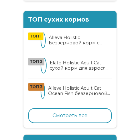
ТОП сухих кормов
ТОП 1
Alleva Holistic
Беззерновой корм с
курицей и уткой для
взрослых кошек с алоэ
вера и женьшенем
ТОП 2
Elato Holistic Adult Cat
сухой корм для взрослых
кошек с ягненком и
олениной
ТОП 3
Alleva Holistic Adult Cat
Ocean Fish беззерновой
корм для взрослых
кошек с океанической
рыбой, коноплей и алоэ
вера
Смотреть все