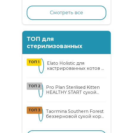
с нежным кроликом
Смотреть все
ТОП для
стерилизованных
ТОП 1
Elato Holistic для
кастрированных котов и
стерилизованных кошек
с курицей и уткой
ТОП 2
Pro Plan Sterilised Kitten
HEALTHY START сухой
корм для
стерилизованных котят
от 3 до 12 месяцев с
ТОП 3
Taormina Southern Forest
лососем
беззерновой сухой корм
для стерилизованных
кошек с индейкой,
ягодами и овощами