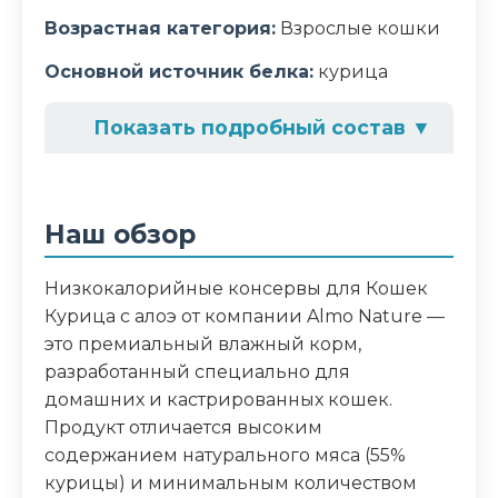
Возрастная категория:
Взрослые кошки
Основной источник белка:
курица
Показать подробный состав
▼
Состав корма
курица 55%, куриный бульон 40%, алоэ
Наш обзор
4%, рис 1%
Низкокалорийные консервы для Кошек
Аналитический состав
Курица с алоэ от компании Almo Nature —
белки 15%, клетчатка 0,1%, жиры 0,4%,
это премиальный влажный корм,
зола 0,5%, влага 82%
разработанный специально для
домашних и кастрированных кошек.
Дополнительные ингредиенты
Продукт отличается высоким
содержанием натурального мяса (55%
алоэ
курицы) и минимальным количеством