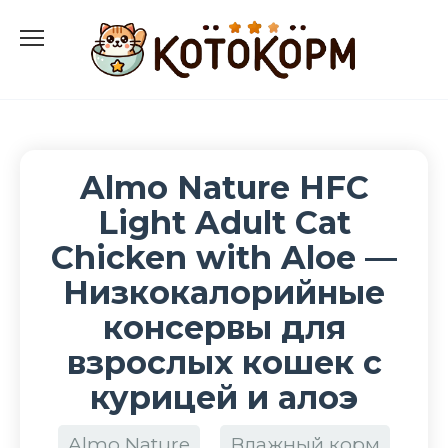
Перейти
к
содержанию
Almo Nature HFC
Light Adult Cat
Chicken with Aloe —
Низкокалорийные
консервы для
взрослых кошек с
курицей и алоэ
Almo Nature
Влажный корм