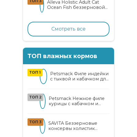
ТОП 3
Alleva Holistic Adult Cat
Ocean Fish беззерновой
корм для взрослых
кошек с океанической
рыбой, коноплей и алоэ
вера
Смотреть все
ТОП влажных кормов
ТОП 1
Petsmack Филе индейки
с тыквой и кабачком для
кошек
ТОП 2
Petsmack Нежное филе
курицы с кабачком и
шпинатом для взрослых
кошек
ТОП 3
SAVITA Беззерновые
консервы холистик
класса для котят и кошек