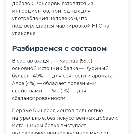
добавок. Консервы готовятся из
Пищевая ценность
ингредиентов, пригодных для
употребления человеком, что
Белок (%)
15
подтверждается маркировкой HFC на
упаковке.
Жир (%)
0.4
Разбираемся с составом
Клетчатка (%)
0.1
В состав входят: — Курица (55%) —
Зола (%)
0.5
основной источник белка — Куриный
бульон (40%) — для сочности и аромата —
Влага (%)
82
Алоэ (4%) — обладает полезными
свойствами — Рис (1%) — для
Калорийность (ккал/100г)
74
сбалансированности
Первые 5 ингредиентов полностью
натуральные, без искусственных добавок.
Источником белка выступает
высококачественное куриное мясо от