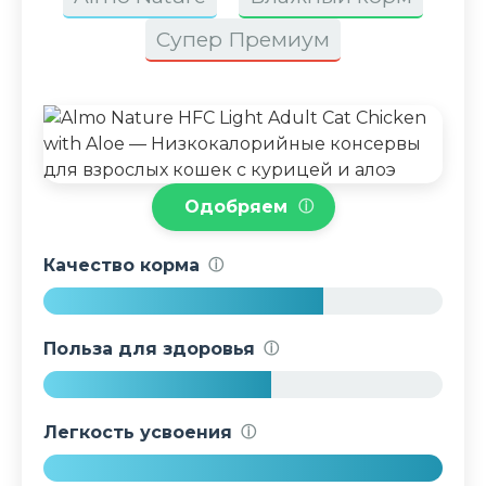
Супер Премиум
Одобряем
ⓘ
Качество корма
ⓘ
7
0
Польза для здоровья
ⓘ
%
5
7
Легкость усвоения
ⓘ
%
1