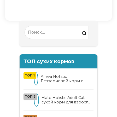
Search
for:
ТОП сухих кормов
ТОП 1
Alleva Holistic
Беззерновой корм с
курицей и уткой для
взрослых кошек с алоэ
вера и женьшенем
ТОП 2
Elato Holistic Adult Cat
сухой корм для взрослых
кошек с ягненком и
олениной