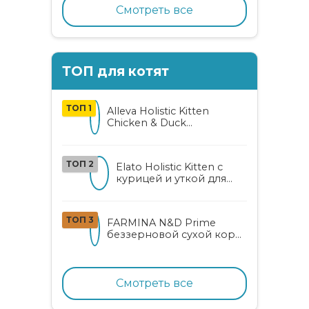
Смотреть все
ТОП для котят
ТОП 1
Alleva Holistic Kitten
Chicken & Duck
беззерновой корм для
котят с курицей, уткой,
алоэ вера и женьшенем
ТОП 2
Elato Holistic Kitten с
курицей и уткой для
котят
ТОП 3
FARMINA N&D Prime
беззерновой сухой корм
для котят, беременных и
кормящих кошек с
курицей и гранатом
Смотреть все