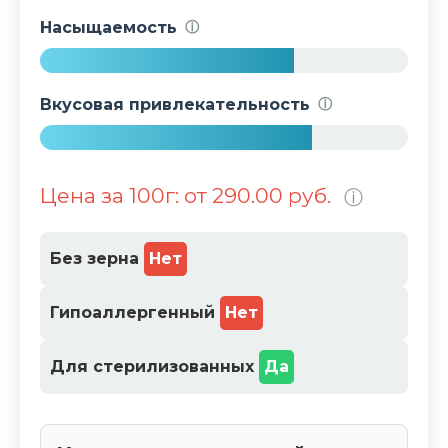
0
Насыщаемость
ⓘ
0
%
6
9
Вкусовая привлекательность
ⓘ
%
7
4
Цена за 100г: от 290.00 руб.
ⓘ
%
Без зерна
Нет
Гипоаллергенный
Нет
Для стерилизованных
Да