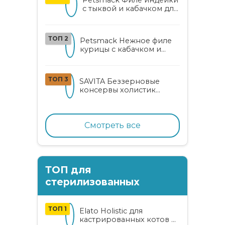
с тыквой и кабачком для
кошек
ТОП 2
Petsmack Нежное филе
курицы с кабачком и
шпинатом для взрослых
кошек
ТОП 3
SAVITA Беззерновые
консервы холистик
класса для котят и кошек
с нежным кроликом
Смотреть все
ТОП для
стерилизованных
ТОП 1
Elato Holistic для
кастрированных котов и