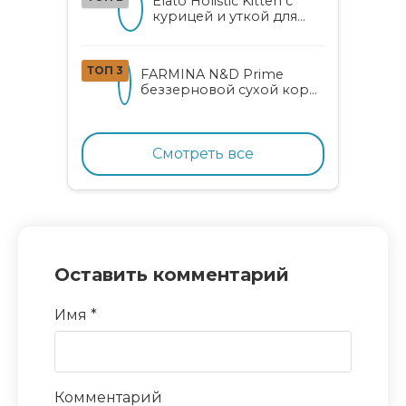
Elato Holistic Kitten с
курицей и уткой для
котят
ТОП 3
FARMINA N&D Prime
беззерновой сухой корм
для котят, беременных и
кормящих кошек с
курицей и гранатом
Смотреть все
Оставить комментарий
Имя
*
Комментарий