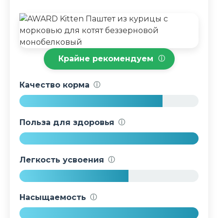
Крайне рекомендуем
ⓘ
Качество корма
ⓘ
8
0
Польза для здоровья
ⓘ
%
1
0
Легкость усвоения
ⓘ
0
%
6
1
Насыщаемость
ⓘ
%