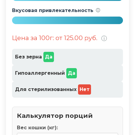
1
0
Вкусовая привлекательность
ⓘ
0
%
1
0
Цена за 100г: от 125.00 руб.
ⓘ
0
%
Без зерна
Да
Гипоаллергенный
Да
Для стерилизованных
Нет
Калькулятор порций
Вес кошки (кг):