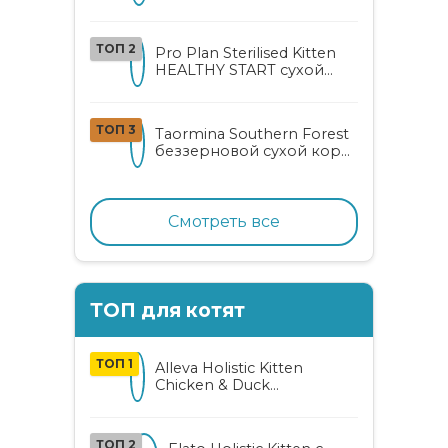
стерилизованных кошек
с курицей и уткой
ТОП 2
Pro Plan Sterilised Kitten
HEALTHY START сухой
корм для
стерилизованных котят
от 3 до 12 месяцев с
ТОП 3
Taormina Southern Forest
лососем
беззерновой сухой корм
для стерилизованных
кошек с индейкой,
ягодами и овощами
Смотреть все
ТОП для котят
ТОП 1
Alleva Holistic Kitten
Chicken & Duck
беззерновой корм для
котят с курицей, уткой,
алоэ вера и женьшенем
ТОП 2