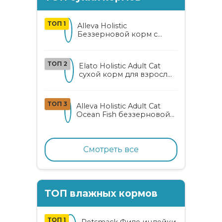
ТОП 1
Alleva Holistic
Беззерновой корм с
курицей и уткой для
взрослых кошек с алоэ
вера и женьшенем
ТОП 2
Elato Holistic Adult Cat
сухой корм для взрослых
кошек с ягненком и
олениной
ТОП 3
Alleva Holistic Adult Cat
Ocean Fish беззерновой
корм для взрослых
кошек с океанической
рыбой, коноплей и алоэ
вера
Смотреть все
ТОП влажных кормов
ТОП 1
Petsmack Филе индейки