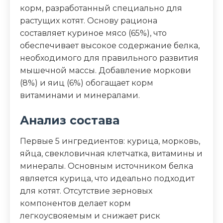
корм, разработанный специально для
морковь, яйца кур, свекловичная
растущих котят. Основу рациона
клетчатка, льняное масло, инулин,
таурин
составляет куриное мясо (65%), что
обеспечивает высокое содержание белка,
Пищевая ценность
необходимого для правильного развития
мышечной массы. Добавление моркови
Белок (%)
12
(8%) и яиц (6%) обогащает корм
витаминами и минералами.
Жир (%)
9
Анализ состава
Клетчатка (%)
0.9
Первые 5 ингредиентов: курица, морковь,
яйца, свекловичная клетчатка, витамины и
Зола (%)
3
минералы. Основным источником белка
является курица, что идеально подходит
Влага (%)
74
для котят. Отсутствие зерновых
компонентов делает корм
Калорийность (ккал/100г)
132
легкоусвояемым и снижает риск