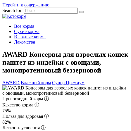
Перейти к содержанию
Search for:
Все корма
Сухие корма
Влажные корма
Лакомства
AWARD Консервы для взрослых кошек
паштет из индейки с овощами,
монопротеиновый беззерновой
AWARD
Влажный корм
Супер Премиум
Превосходный корм
ⓘ
Качество корма
ⓘ
75%
Польза для здоровья
ⓘ
82%
Легкость усвоения
ⓘ