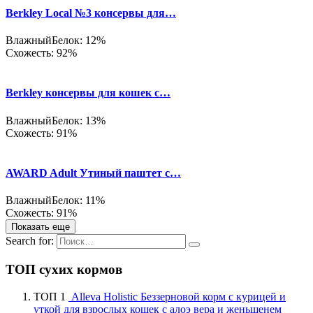
Berkley Local №3 консервы для…
Влажный
Белок: 12%
Схожесть: 92%
Berkley консервы для кошек с…
Влажный
Белок: 13%
Схожесть: 91%
AWARD Adult Утиный паштет с…
Влажный
Белок: 11%
Схожесть: 91%
Показать еще
Search for:
ТОП сухих кормов
ТОП 1
Alleva Holistic Беззерновой корм с курицей и
уткой для взрослых кошек с алоэ вера и женьшенем