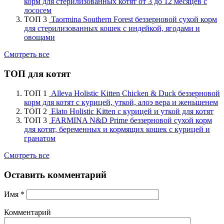
корм для стерилизованных котят от 3 до 12 месяцев с
лососем
ТОП 3
Taormina Southern Forest беззерновой сухой корм
для стерилизованных кошек с индейкой, ягодами и
овощами
Смотреть все
ТОП для котят
ТОП 1
Alleva Holistic Kitten Chicken & Duck беззерновой
корм для котят с курицей, уткой, алоэ вера и женьшенем
ТОП 2
Elato Holistic Kitten с курицей и уткой для котят
ТОП 3
FARMINA N&D Prime беззерновой сухой корм
для котят, беременных и кормящих кошек с курицей и
гранатом
Смотреть все
Оставить комментарий
Имя
*
Комментарий