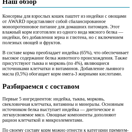
Наш обзор
витамины и минералы, льняное масло 0,5%, таурин
Аналитический состав
Консервы для взрослых кошек паштет из индейки с овощами
от AWARD представляют собой сбалансированное
белки 10,5%, жир 7%, зола 2%, клетчатка 0,9%, кальций
монопротеиновое питание для домашних питомцев. Этот
0,25%, фосфор 0,2%, влага 76%, витамин А 5000 МЕ/кг,
влажный корм изготовлен из одного вида мясного белка —
витамин D3 180 МЕ/кг, витамин Е 16 МЕ/кг, таурин 472 мг/кг
индейки, без добавления зерна и глютена, но с включением
полезных овощей и фруктов.
Дополнительные ингредиенты
В составе корма преобладает индейка (65%), что обеспечивает
тыква, морковь, свекловичная клетчатка, льняное масло,
высокое содержание белка животного происхождения. Также
таурин
присутствуют тыква и морковь (по 4%), являющиеся
источниками клетчатки и витаминов. Добавление льняного
Пищевая ценность
масла (0,5%) обогащает корм омега-3 жирными кислотами.
Разбираемся с составом
Белок (%)
10.5
Жир (%)
7
Первые 5 ингредиентов: индейка, тыква, морковь,
Клетчатка (%)
0.9
свекловичная клетчатка, витамины и минералы. Основным
Зола (%)
2
источником белка выступает индейка — диетическое и
Влага (%)
76
легкоусвояемое мясо. Овощные компоненты дополняют
Калорийность (ккал/100г)
106
рацион клетчаткой и микроэлементами.
По своему составу корм можно отнести к категории премиум-