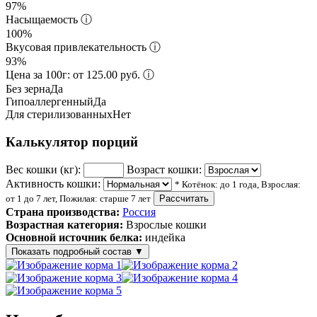
97%
Насыщаемость
ⓘ
100%
Вкусовая привлекательность
ⓘ
93%
Цена за 100г: от 125.00 руб.
ⓘ
Без зерна
Да
Гипоаллергенный
Да
Для стерилизованных
Нет
Калькулятор порций
Вес кошки (кг):
Возраст кошки:
Активность кошки:
* Котёнок: до 1 года, Взрослая:
от 1 до 7 лет, Пожилая: старше 7 лет
Рассчитать
Страна производства:
Россия
Возрастная категория:
Взрослые кошки
Основной источник белка:
индейка
Показать подробный состав
▼
Состав корма
индейка 65%, тыква 4%, морковь 4%, свекловичная клетчатка,