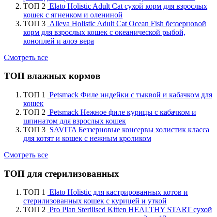
ТОП 2
Elato Holistic Adult Cat сухой корм для взрослых
кошек с ягненком и олениной
ТОП 3
Alleva Holistic Adult Cat Ocean Fish беззерновой
корм для взрослых кошек с океанической рыбой,
коноплей и алоэ вера
Смотреть все
ТОП влажных кормов
ТОП 1
Petsmack Филе индейки с тыквой и кабачком для
кошек
ТОП 2
Petsmack Нежное филе курицы с кабачком и
шпинатом для взрослых кошек
ТОП 3
SAVITA Беззерновые консервы холистик класса
для котят и кошек с нежным кроликом
Смотреть все
ТОП для стерилизованных
ТОП 1
Elato Holistic для кастрированных котов и
стерилизованных кошек с курицей и уткой
ТОП 2
Pro Plan Sterilised Kitten HEALTHY START сухой