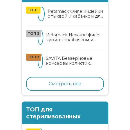
ТОП 1
Petsmack Филе индейки
с тыквой и кабачком для
кошек
ТОП 2
Petsmack Нежное филе
курицы с кабачком и
шпинатом для взрослых
кошек
ТОП 3
SAVITA Беззерновые
консервы холистик
класса для котят и кошек
с нежным кроликом
Смотреть все
ТОП для
стерилизованных