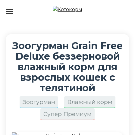
Перейти
к
содержанию
Зоогурман Grain Free
Deluxe беззерновой
влажный корм для
взрослых кошек с
телятиной
Зоогурман
Влажный корм
Супер Премиум