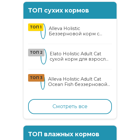
ТОП сухих кормов
ТОП 1
Alleva Holistic
Беззерновой корм с
курицей и уткой для
взрослых кошек с алоэ
вера и женьшенем
ТОП 2
Elato Holistic Adult Cat
сухой корм для взрослых
кошек с ягненком и
олениной
ТОП 3
Alleva Holistic Adult Cat
Ocean Fish беззерновой
корм для взрослых
кошек с океанической
рыбой, коноплей и алоэ
вера
Смотреть все
ТОП влажных кормов