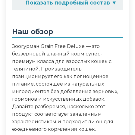
Показать подробный состав
▼
Состав корма
телятина, желирующая добавка, таурин,
Наш обзор
вода
Зоогурман Grain Free Deluxe — это
Аналитический состав
беззерновой влажный корм супер-
сырой протеин - не менее 11,0 г; сырой
премиум класса для взрослых кошек с
жир - не более 8,0 г; сырая зола - не
телятиной. Производитель
более 2,0 г; таурин - 0,3 г; влага - не более
позиционирует его как полноценное
82%. Минеральные вещества в 100 г
питание, состоящее из натуральных
продукта: общий фосфор - не более 0,4 г;
ингредиентов без добавления зерновых,
кальций - не более 0,3 г.
гормонов и искусственных добавок.
Давайте разберемся, насколько этот
Дополнительные ингредиенты
продукт соответствует заявленным
характеристикам и подходит ли он для
таурин
ежедневного кормления кошек.