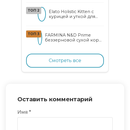
для котят с курицей,
уткой, алоэ вера и
ТОП 2
Elato Holistic Kitten с
женьшенем
курицей и уткой для
котят
ТОП 3
FARMINA N&D Prime
беззерновой сухой корм
для котят, беременных и
кормящих кошек с
курицей и гранатом
Смотреть все
Оставить комментарий
Имя
*