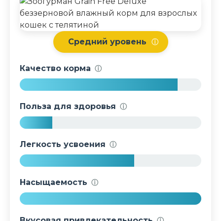
Средний уровень
ⓘ
Качество корма
ⓘ
8
7
Польза для здоровья
ⓘ
%
1
8
Легкость усвоения
ⓘ
%
6
3
Насыщаемость
ⓘ
%
1
0
Вкусовая привлекательность
ⓘ