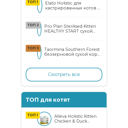
ТОП 1
Elato Holistic для
кастрированных котов и
стерилизованных кошек
с курицей и уткой
ТОП 2
Pro Plan Sterilised Kitten
HEALTHY START сухой
корм для
стерилизованных котят
от 3 до 12 месяцев с
ТОП 3
Taormina Southern Forest
лососем
беззерновой сухой корм
для стерилизованных
кошек с индейкой,
ягодами и овощами
Смотреть все
ТОП для котят
ТОП 1
Alleva Holistic Kitten
Chicken & Duck
беззерновой корм