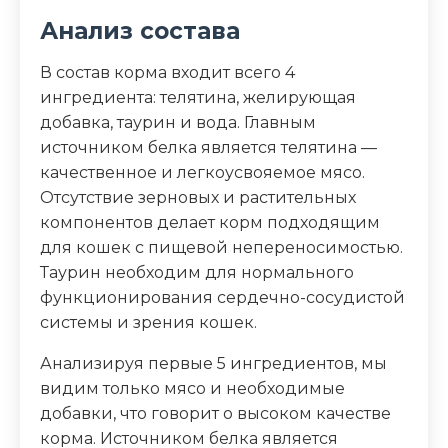
Пищевая ценность
Анализ состава
Белок (%)
11
В состав корма входит всего 4
ингредиента: телятина, желирующая
Жир (%)
8
добавка, таурин и вода. Главным
источником белка является телятина —
Зола (%)
2
качественное и легкоусвояемое мясо.
Отсутствие зерновых и растительных
Влага (%)
82
компонентов делает корм подходящим
для кошек с пищевой непереносимостью.
Калорийность (ккал/100г)
116
Таурин необходим для нормального
функционирования сердечно-сосудистой
системы и зрения кошек.
Анализируя первые 5 ингредиентов, мы
видим только мясо и необходимые
добавки, что говорит о высоком качестве
корма. Источником белка является