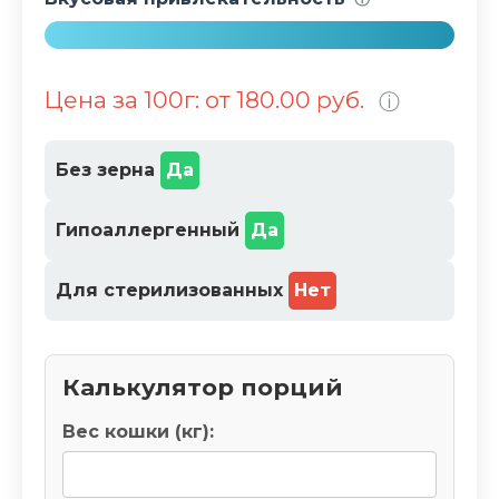
0
%
1
0
Цена за 100г: от 180.00 руб.
ⓘ
0
%
Без зерна
Да
Гипоаллергенный
Да
Для стерилизованных
Нет
Калькулятор порций
Вес кошки (кг):