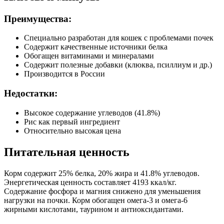
Клетчатка (%)
2.2
Зола (%)
5
Преимущества:
Влага (%)
6
Калорийность (ккал/100г)
419
Специально разработан для кошек с проблемами почек
Содержит качественные источники белка
Обогащен витаминами и минералами
Содержит полезные добавки (клюква, псиллиум и др.)
Производится в России
Недостатки:
Высокое содержание углеводов (41.8%)
Рис как первый ингредиент
Относительно высокая цена
Питательная ценность
Корм содержит 25% белка, 20% жира и 41.8% углеводов.
Энергетическая ценность составляет 4193 ккал/кг.
Содержание фосфора и магния снижено для уменьшения
нагрузки на почки. Корм обогащен омега-3 и омега-6
жирными кислотами, таурином и антиоксидантами.