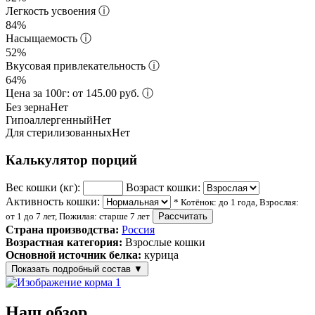
Легкость усвоения
ⓘ
84%
Насыщаемость
ⓘ
52%
Вкусовая привлекательность
ⓘ
64%
Цена за 100г: от 145.00 руб.
ⓘ
Без зерна
Нет
Гипоаллергенный
Нет
Для стерилизованных
Нет
Калькулятор порций
Вес кошки (кг):
Возраст кошки:
Активность кошки:
* Котёнок: до 1 года, Взрослая:
от 1 до 7 лет, Пожилая: старше 7 лет
Рассчитать
Страна производства:
Россия
Возрастная категория:
Взрослые кошки
Основной источник белка:
курица
Показать подробный состав
▼
Состав корма
Наш обзор