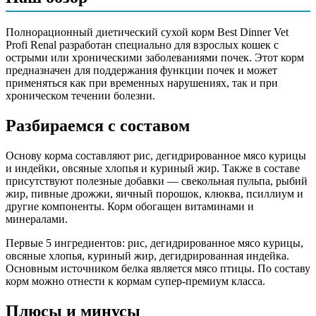
Рис, дегидрированное мясо курицы, овсяные хлопья, куриный
жир, дегидрированная индейка, свекольная пульпа, рыбий
Полнорационный диетический сухой корм Best Dinner Vet
жир, витамины и минералы, дрожжи пивные, яичный
Profi Renal разработан специально для взрослых кошек с
порошок, цикорий, клюква, псиллиум, цитрат калия, крапива,
острыми или хроническими заболеваниями почек. Этот корм
таурин, экстракт бархатцев, Юкка Шидигера, антиоксидант
предназначен для поддержания функции почек и может
(смесь токоферолов)
применяться как при временных нарушениях, так и при
хроническом течении болезни.
Аналитический состав
Разбираемся с составом
сырой протеин 25%, сырой жир 20%, сырая зола 5%, сырая
клетчатка 2,2%, углеводы 41,8%, омега-3 жирные кислоты
0,28%, омега-6 жирные кислоты 4%, влага 6%
Основу корма составляют рис, дегидрированное мясо курицы
и индейки, овсяные хлопья и куриный жир. Также в составе
Дополнительные ингредиенты
присутствуют полезные добавки — свекольная пульпа, рыбий
жир, пивные дрожжи, яичный порошок, клюква, псиллиум и
другие компоненты. Корм обогащен витаминами и
рыбий жир, витамины и минералы, дрожжи пивные, яичный
минералами.
порошок, цикорий, клюква, псиллиум, цитрат калия, крапива,
таурин, экстракт бархатцев, Юкка Шидигера, антиоксиданты
Первые 5 ингредиентов: рис, дегидрированное мясо курицы,
овсяные хлопья, куриный жир, дегидрированная индейка.
Пищевая ценность
Основным источником белка является мясо птицы. По составу
корм можно отнести к кормам супер-премиум класса.
Белок (%)
25
Жир (%)
20
Плюсы и минусы