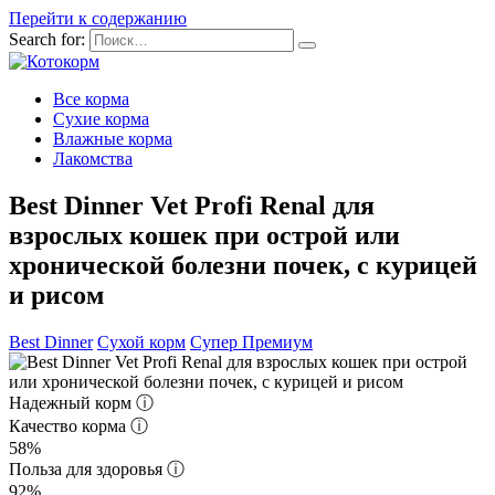
Перейти к содержанию
Search for:
Все корма
Сухие корма
Влажные корма
Лакомства
Best Dinner Vet Profi Renal для
взрослых кошек при острой или
хронической болезни почек, с курицей
и рисом
Best Dinner
Сухой корм
Супер Премиум
Надежный корм
ⓘ
Качество корма
ⓘ
58%
Польза для здоровья
ⓘ
92%