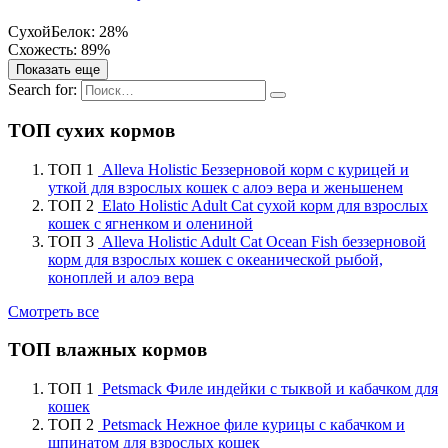
Сухой
Белок: 28%
Схожесть: 89%
Показать еще
Search for:
ТОП сухих кормов
ТОП 1
Alleva Holistic Беззерновой корм с курицей и
уткой для взрослых кошек с алоэ вера и женьшенем
ТОП 2
Elato Holistic Adult Cat сухой корм для взрослых
кошек с ягненком и олениной
ТОП 3
Alleva Holistic Adult Cat Ocean Fish беззерновой
корм для взрослых кошек с океанической рыбой,
коноплей и алоэ вера
Смотреть все
ТОП влажных кормов
ТОП 1
Petsmack Филе индейки с тыквой и кабачком для
кошек
ТОП 2
Petsmack Нежное филе курицы с кабачком и
шпинатом для взрослых кошек