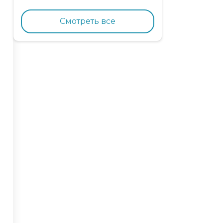
кормящих кошек с
курицей и гранатом
Смотреть все