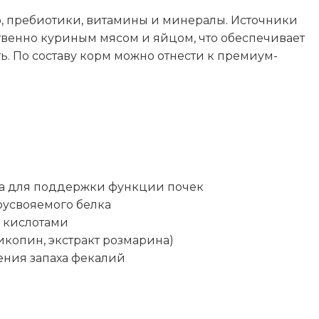
10
, пребиотики, витамины и минералы. Источники
395
венно куриным мясом и яйцом, что обеспечивает
. По составу корм можно отнести к премиум-
ы
а для поддержки функции почек
оусвояемого белка
 кислотами
копин, экстракт розмарина)
ния запаха фекалий