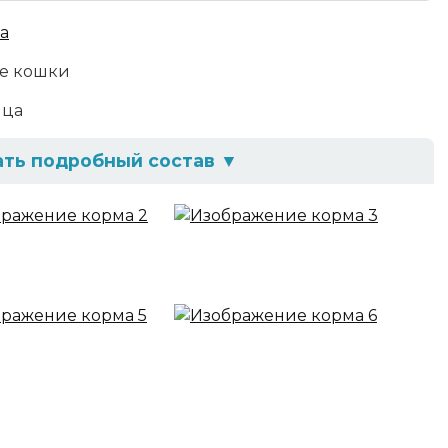
а
е кошки
ица
ать подробный состав
▼
лютена, куриный жир, яичный порошок, крахмал
изат куриного протеина, свекольная пульпа,
масло, порошок целлюлозы, пропионовая
н, оболочка дрожжей, таурин, BHA, BHT, TBHQ,
и Шидигера, экcтракт растений, экстракт
ав