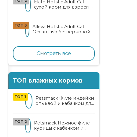
ТОП 2
Elato Holistic Adult Cat
сухой корм для взрослых
кошек с ягненком и
олениной
ТОП 3
Alleva Holistic Adult Cat
Ocean Fish беззерновой
корм для взрослых
кошек с океанической
рыбой, коноплей и алоэ
вера
Смотреть все
ТОП влажных кормов
ТОП 1
Petsmack Филе индейки
с тыквой и кабачком для
кошек
ТОП 2
Petsmack Нежное филе
курицы с кабачком и
шпинатом для взрослых