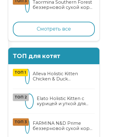
ТОП 3
Taormina Southern Forest
лососем
беззерновой сухой корм
для стерилизованных
кошек с индейкой,
ягодами и овощами
Смотреть все
ТОП для котят
ТОП 1
Alleva Holistic Kitten
Chicken & Duck
беззерновой корм для
котят с курицей, уткой,
алоэ вера и женьшенем
ТОП 2
Elato Holistic Kitten с
курицей и уткой для
котят
ТОП 3
FARMINA N&D Prime
беззерновой сухой корм
для котят, беременных и