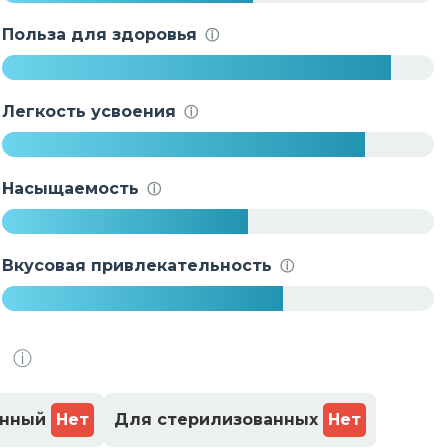
5
8
Польза для здоровья
ⓘ
%
9
0
Легкость усвоения
ⓘ
%
8
4
Насыщаемость
ⓘ
%
5
7
Вкусовая привлекательность
ⓘ
%
6
5
.
ⓘ
%
енный
Нет
Для стерилизованных
Нет