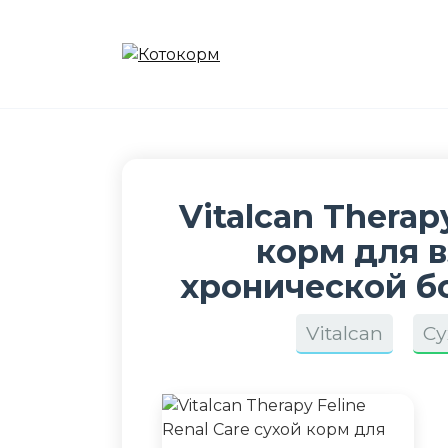
Перейти
к
содержанию
Vitalcan Therap
корм для 
хронической бо
Vitalcan
Су