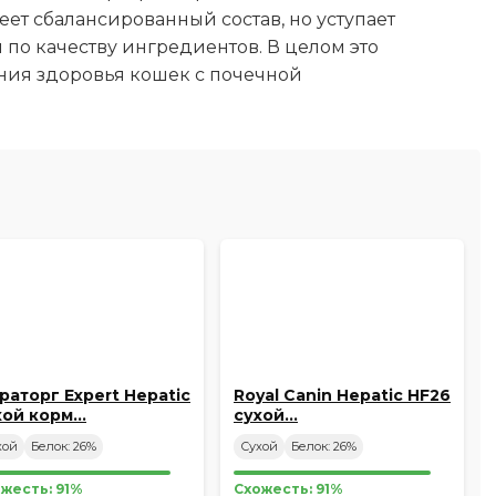
ет сбалансированный состав, но уступает
о качеству ингредиентов. В целом это
ия здоровья кошек с почечной
раторг Expert Hepatic
Royal Canin Hepatic HF26
хой корм…
сухой…
хой
Белок: 26%
Сухой
Белок: 26%
жесть: 91%
Схожесть: 91%