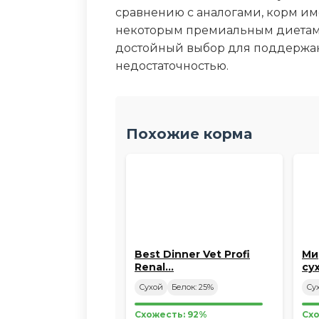
сравнению с аналогами, корм име
некоторым премиальным диетам п
достойный выбор для поддержан
недостаточностью.
Похожие корма
Best Dinner Vet Profi
Ми
Renal…
су
Сухой
Белок: 25%
Су
Схожесть: 92%
Схо