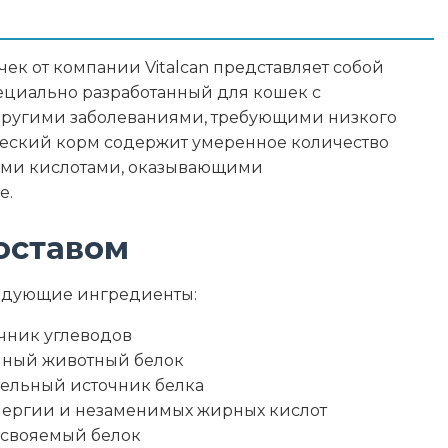
, зола 6%, влажность 10%, кальций 0,5-0,8%,
ек от компании Vitalcan представляет собой
гредиенты
ециально разработанный для кошек с
другими заболеваниями, требующими низкого
экстракт Юкки Шидигера, Омега-3 жирные
ческий корм содержит умеренное количество
ыми кислотами, оказывающими
е.
оставом
23
ледующие ингредиенты:
21
чник углеводов
3
нный животный белок
тельный источник белка
6
нергии и незаменимых жирных кислот
свояемый белок