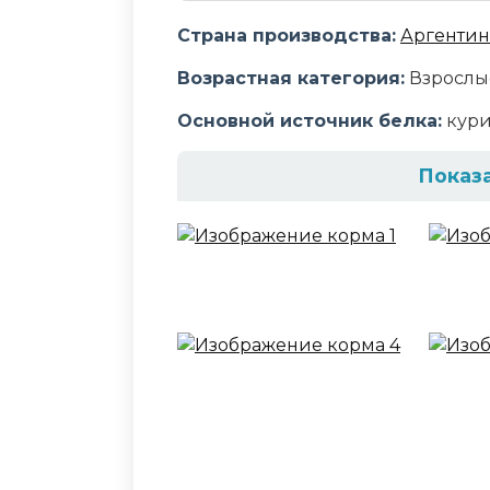
Страна производства:
Аргентин
Возрастная категория:
Взрослы
Основной источник белка:
кур
Показ
Состав корма
Рис, мука из курицы, мука из г
из маниоки, рыбий жир, гидрол
пивные дрожжи, подсолнечное 
кислота, сорбат калия, метиони
лимонная кислота, экстракт Юкк
розмарина, ликопин
Аналитический сост