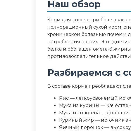
Наш обзор
Белок 23%, жир 21%, клетчатка 3%
фосфор 0,3-0,45%
Корм для кошек при болезнях поч
Дополнительные ин
полнорационный сухой корм, сп
хронической болезнью почек и 
ликопин, экстракт розмарина, 
потребления натрия. Этот диети
кислоты
белка и обогащен омега-3 жирн
противовоспалительное действи
Пищевая ценность
Разбираемся с с
Белок (%)
В составе корма преобладают с
Жир (%)
Рис — легкоусвояемый исто
Клетчатка (%)
Мука из курицы — качестве
Мука из глютена — дополни
Зола (%)
Куриный жир — источник э
Яичный порошок — высокоу