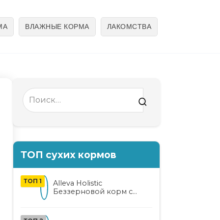
МА
ВЛАЖНЫЕ КОРМА
ЛАКОМСТВА
Search
for:
ТОП сухих кормов
ТОП 1
Alleva Holistic
Беззерновой корм с
курицей и уткой для
взрослых кошек с алоэ
вера и женьшенем