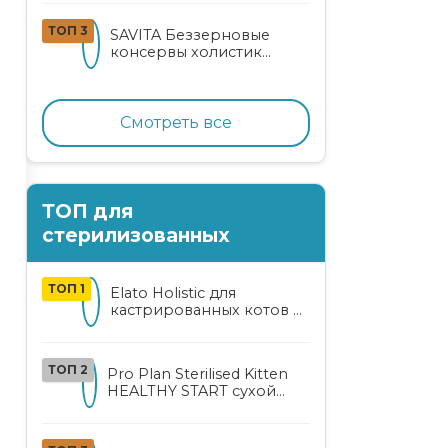
кошек
ТОП 3
SAVITA Беззерновые
консервы холистик
класса для котят и кошек
с нежным кроликом
Смотреть все
ТОП для
стерилизованных
ТОП 1
Elato Holistic для
кастрированных котов и
стерилизованных кошек
с курицей и уткой
ТОП 2
Pro Plan Sterilised Kitten
HEALTHY START сухой
корм для
стерилизованных котят
от 3 до 12 месяцев с