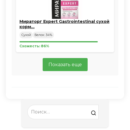
Мираторг Expert Gastrointestinal сухой
корм…
Сухой
Белок: 34%
Схожесть: 86%
Показать еще
Search
for: