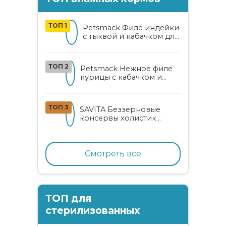
ТОП 1
Petsmack Филе индейки
с тыквой и кабачком для
кошек
ТОП 2
Petsmack Нежное филе
курицы с кабачком и
шпинатом для взрослых
кошек
ТОП 3
SAVITA Беззерновые
консервы холистик
класса для котят и кошек
с нежным кроликом
Смотреть все
ТОП для
стерилизованных