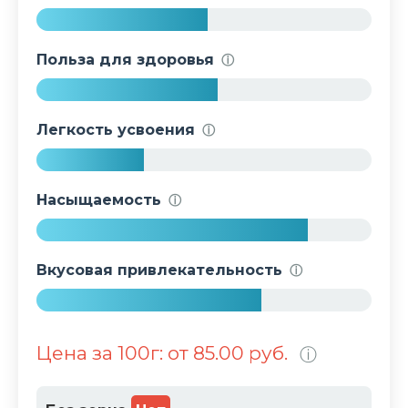
5
1
Польза для здоровья
ⓘ
%
5
4
Легкость усвоения
ⓘ
%
3
2
Насыщаемость
ⓘ
%
8
1
Вкусовая привлекательность
ⓘ
%
6
7
Цена за 100г: от 85.00 руб.
ⓘ
%