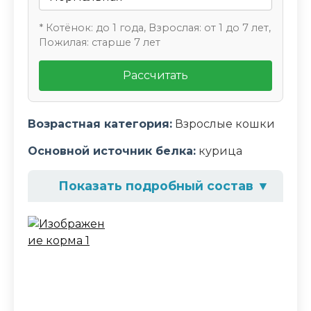
* Котёнок: до 1 года, Взрослая: от 1 до 7 лет,
Пожилая: старше 7 лет
Рассчитать
Возрастная категория:
Взрослые кошки
Основной источник белка:
курица
Показать подробный состав
▼
Состав корма
Белки животного происхождения
(домашняя птица 43%, натуральный
источник таурина), животный жир,
пшеница, овощные волокна, пульпа
сахарной свеклы, рис, пшеничная мука,