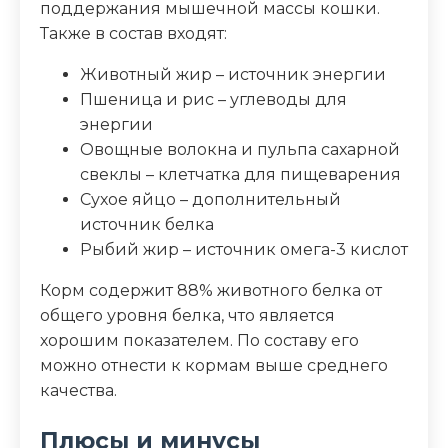
поддержания мышечной массы кошки.
Пищевая ценность
Также в состав входят:
Белок (%)
35
Животный жир – источник энергии
Пшеница и рис – углеводы для
Жир (%)
22
энергии
Овощные волокна и пульпа сахарной
Клетчатка (%)
5.3
свеклы – клетчатка для пищеварения
Сухое яйцо – дополнительный
Зола (%)
9.1
источник белка
Рыбий жир – источник омега-3 кислот
Влага (%)
8
Корм содержит 88% животного белка от
Калорийность (ккал/100г)
398
общего уровня белка, что является
хорошим показателем. По составу его
можно отнести к кормам выше среднего
качества.
Плюсы и минусы