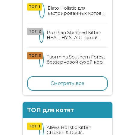
ТОП 1
Elato Holistic для
кастрированных котов и
стерилизованных кошек
с курицей и уткой
ТОП 2
Pro Plan Sterilised Kitten
HEALTHY START сухой
корм для
стерилизованных котят
от 3 до 12 месяцев с
ТОП 3
Taormina Southern Forest
лососем
беззерновой сухой корм
для стерилизованных
кошек с индейкой,
ягодами и овощами
Смотреть все
ТОП для котят
ТОП 1
Alleva Holistic Kitten
Chicken & Duck