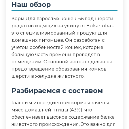
Наш обзор
сухое цельное яйцо,
гидролизированный животный белок,
Корм Для взрослых кошек Вывод шерсти
минералы, фрукто-олиго-сахариды,
редко выходящих на улицу от Eukanuba –
высушенные пивные дрожжи, рыбий
это специализированный продукт для
жир
домашних питомцев. Он разработан с
учетом особенностей кошек, которые
Аналитический состав
большую часть времени проводят в
Белки - 35%, жиры - 22%, влажность - 8%,
помещении. Основной акцент сделан на
зола - 9,1%, клетчатка - 5,3%, кальций -
предотвращение образования комков
1,62%, фосфор - 1,20%, магний - 0,08%,
шерсти в желудке животного.
Омега-6 жирные кислоты - 3,07%,
Омега-3 жирные кислоты - 0,39%
Разбираемся с составом
Дополнительные ингредиенты
Главным ингредиентом корма является
мясо домашней птицы (43%), что
фрукто-олиго-сахариды, высушенные
обеспечивает высокое содержание белка
пивные дрожжи, рыбий жир
животного происхождения. Это важно для