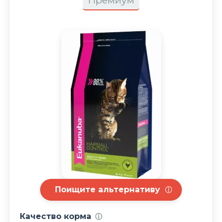
Премиум
Поищите альтернативу
ⓘ
Качество корма
ⓘ