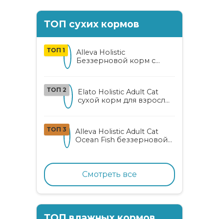
ТОП сухих кормов
ТОП 1
Alleva Holistic
Беззерновой корм с
курицей и уткой для
взрослых кошек с алоэ
вера и женьшенем
ТОП 2
Elato Holistic Adult Cat
сухой корм для взрослых
кошек с ягненком и
олениной
ТОП 3
Alleva Holistic Adult Cat
Ocean Fish беззерновой
корм для взрослых
кошек с океанической
рыбой, коноплей и алоэ
вера
Смотреть все
ТОП влажных кормов