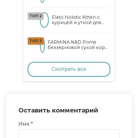
беззерновой корм для
котят с курицей, уткой,
алоэ вера и женьшенем
ТОП 2
Elato Holistic Kitten с
курицей и уткой для
котят
ТОП 3
FARMINA N&D Prime
беззерновой сухой корм
для котят, беременных и
кормящих кошек с
курицей и гранатом
Смотреть все
Оставить комментарий
Имя
*