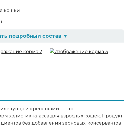
е кошки
ц
ать подробный состав
▼
25% собственный сок
ав
0,2%, Зола 1%, Влага 81,7%
гредиенты
иле тунца и креветками — это
м холистик-класса для взрослых кошек. Продукт
едиентов без добавления зерновых, консервантов