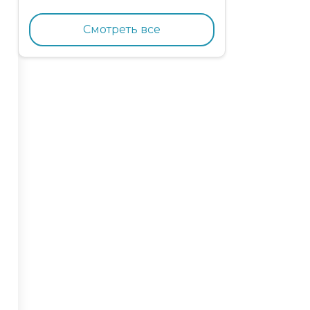
кормящих кошек с
курицей и гранатом
Смотреть все