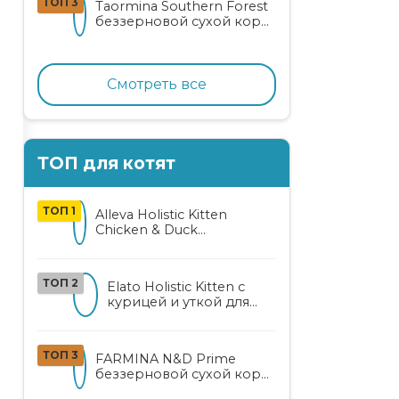
ТОП 3
Taormina Southern Forest
лососем
беззерновой сухой корм
для стерилизованных
кошек с индейкой,
ягодами и овощами
Смотреть все
ТОП для котят
ТОП 1
Alleva Holistic Kitten
Chicken & Duck
беззерновой корм для
котят с курицей, уткой,
алоэ вера и женьшенем
ТОП 2
Elato Holistic Kitten с
курицей и уткой для
котят
ТОП 3
FARMINA N&D Prime
беззерновой сухой корм
для котят, беременных и