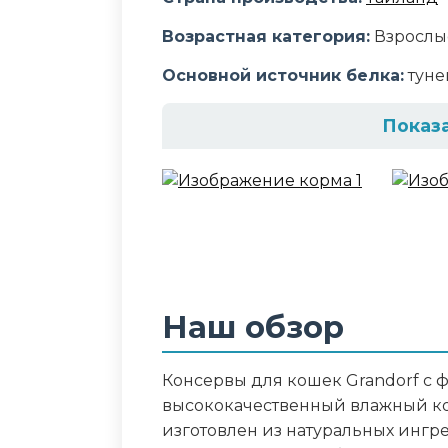
Возрастная категория:
Взрослы
Основной источник белка:
туне
Показ
Состав корма
60% филе тунца, 15% креветки, 
Аналитический сост
Белки 17%, Жиры 0,1%, Клетчатка 
Наш обзор
Дополнительные ин
Консервы для кошек Grandorf с ф
креветки
высококачественный влажный кор
изготовлен из натуральных ингр