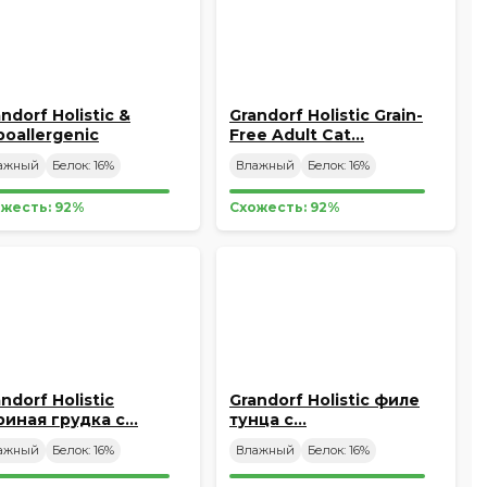
ndorf Holistic &
Grandorf Holistic Grain-
poallergenic
Free Adult Cat…
нсервы…
ажный
Белок: 16%
Влажный
Белок: 16%
жесть: 92%
Схожесть: 92%
ndorf Holistic
Grandorf Holistic филе
риная грудка с…
тунца с…
ажный
Белок: 16%
Влажный
Белок: 16%