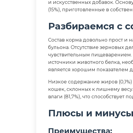
Пищевая ценность
и искусственных добавок. Основу
(15%), приготовленные в собствен
Белок (%)
Разбираемся с с
Жир (%)
Состав корма довольно прост и н
Клетчатка (%)
бульона. Отсутствие зерновых д
чувствительным пищеварением.
Зола (%)
источники животного белка, нео
является хорошим показателем д
Влага (%)
Низкое содержание жиров (0,1%
Калорийность (ккал/100г)
кошек, склонных к лишнему весу
влаги (81,7%), что способствует 
Плюсы и минус
Преимущества: