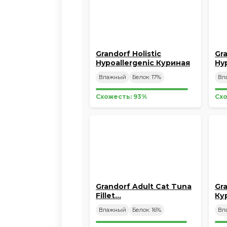
Grandorf Holistic
Gra
Hypoallergenic Куриная
Hy
грудка…
ко
Влажный
Белок: 17%
Вл
Схожесть: 93%
Схо
Grandorf Adult Cat Tuna
Gra
Fillet…
Ку
Влажный
Белок: 16%
Вл