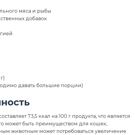
льного мяса и рыбы
сственных добавок
ргией
г)
ходимо давать большие порции)
нность
ставляет 73,5 ккал на 100 г продукта, что является
то может быть преимуществом для кошек,
ивным животным может потребоваться увеличение