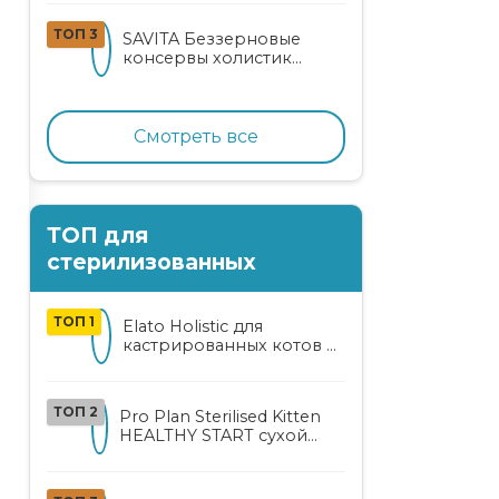
кошек
ТОП 3
SAVITA Беззерновые
консервы холистик
класса для котят и кошек
с нежным кроликом
Смотреть все
ТОП для
стерилизованных
ТОП 1
Elato Holistic для
кастрированных котов и
стерилизованных кошек
с курицей и уткой
ТОП 2
Pro Plan Sterilised Kitten
HEALTHY START сухой
корм для
стерилизованных котят
от 3 до 12 месяцев с