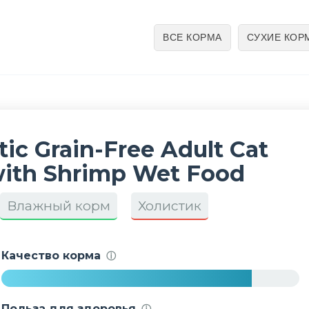
ВСЕ КОРМА
СУХИЕ КОР
tic Grain-Free Adult Cat
 with Shrimp Wet Food
Влажный корм
Холистик
Качество корма
ⓘ
8
4
Польза для здоровья
ⓘ