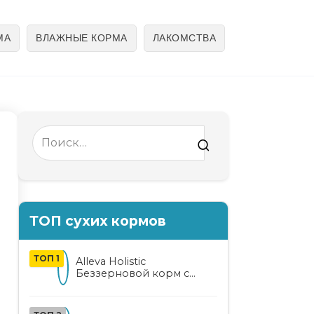
МА
ВЛАЖНЫЕ КОРМА
ЛАКОМСТВА
Search
for:
ТОП сухих кормов
ТОП 1
Alleva Holistic
Беззерновой корм с
курицей и уткой для
взрослых кошек с алоэ
вера и женьшенем