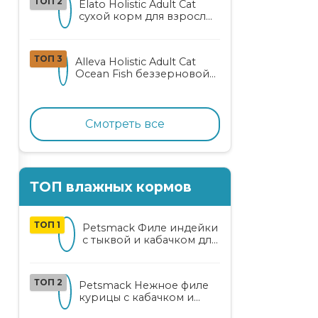
ТОП 2
Elato Holistic Adult Cat
сухой корм для взрослых
кошек с ягненком и
олениной
ТОП 3
Alleva Holistic Adult Cat
Ocean Fish беззерновой
корм для взрослых
кошек с океанической
рыбой, коноплей и алоэ
вера
Смотреть все
ТОП влажных кормов
ТОП 1
Petsmack Филе индейки
с тыквой и кабачком для
кошек
ТОП 2
Petsmack Нежное филе
курицы с кабачком и
шпинатом для взрослых