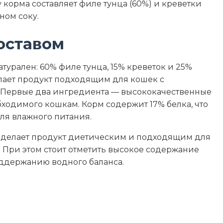
 корма составляет филе тунца (60%) и креветки
ном соку.
17
оставом
0.1
атурален: 60% филе тунца, 15% креветок и 25%
0.2
елает продукт подходящим для кошек с
 Первые два ингредиента — высококачественные
1
бходимого кошкам. Корм содержит 17% белка, что
ля влажного питания.
81.7
) делает продукт диетическим и подходящим для
73
. При этом стоит отметить высокое содержание
поддержанию водного баланса.
ы