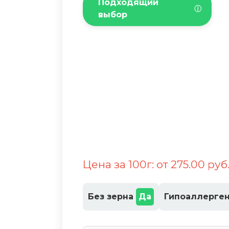
Подходящий
ⓘ
выбор
Цена за 100г: от 275.00 руб
Без зерна
Да
Гипоаллерге