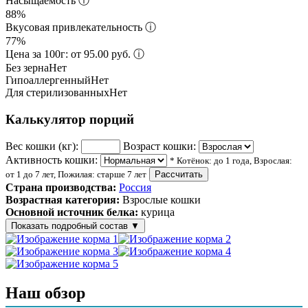
Насыщаемость
ⓘ
88%
Вкусовая привлекательность
ⓘ
77%
Цена за 100г: от 95.00 руб.
ⓘ
Без зерна
Нет
Гипоаллергенный
Нет
Для стерилизованных
Нет
Калькулятор порций
Вес кошки (кг):
Возраст кошки:
Активность кошки:
* Котёнок: до 1 года, Взрослая:
от 1 до 7 лет, Пожилая: старше 7 лет
Рассчитать
Страна производства:
Россия
Возрастная категория:
Взрослые кошки
Основной источник белка:
курица
Показать подробный состав
▼
Состав корма
мясные и куриные субпродукты 36%, мясо курицы не менее
Наш обзор
4%, рыба, злаки, витамины и минеральные вещества, Омега-3
и Омега-6 жирные кислоты, таурин