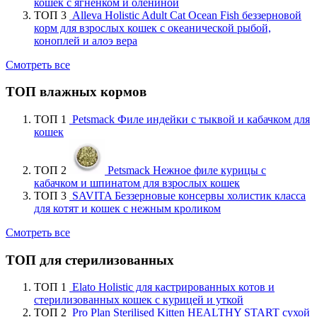
кошек с ягненком и олениной
ТОП 3
Alleva Holistic Adult Cat Ocean Fish беззерновой
корм для взрослых кошек с океанической рыбой,
коноплей и алоэ вера
Смотреть все
ТОП влажных кормов
ТОП 1
Petsmack Филе индейки с тыквой и кабачком для
кошек
ТОП 2
Petsmack Нежное филе курицы с
кабачком и шпинатом для взрослых кошек
ТОП 3
SAVITA Беззерновые консервы холистик класса
для котят и кошек с нежным кроликом
Смотреть все
ТОП для стерилизованных
ТОП 1
Elato Holistic для кастрированных котов и
стерилизованных кошек с курицей и уткой
ТОП 2
Pro Plan Sterilised Kitten HEALTHY START сухой