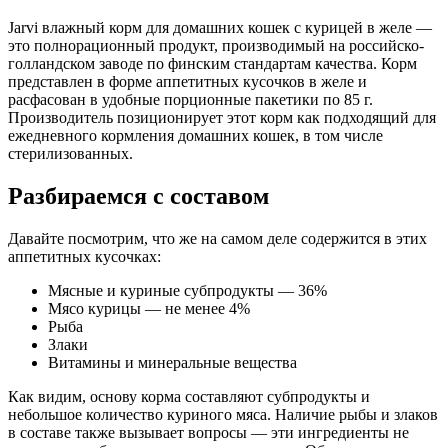
Jarvi влажный корм для домашних кошек с курицей в желе —
Аналитический состав
это полнорационный продукт, производимый на российско-
голландском заводе по финским стандартам качества. Корм
белки - 8 г, жиры - 5,0 г, зола - 2,5 г, клетчатка - 0,5 г, влага - 82
представлен в форме аппетитных кусочков в желе и
г
расфасован в удобные порционные пакетики по 85 г.
Производитель позиционирует этот корм как подходящий для
Дополнительные ингредиенты
ежедневного кормления домашних кошек, в том числе
стерилизованных.
Омега-3 и Омега-6 жирные кислоты, таурин
Разбираемся с составом
Пищевая ценность
Давайте посмотрим, что же на самом деле содержится в этих
Белок (%)
8
аппетитных кусочках:
Жир (%)
5
Мясные и куриные субпродукты — 36%
Клетчатка (%)
0.5
Мясо курицы — не менее 4%
Зола (%)
2.5
Рыба
Влага (%)
82
Злаки
Калорийность (ккал/100г)
81
Витамины и минеральные вещества
Как видим, основу корма составляют субпродукты и
небольшое количество куриного мяса. Наличие рыбы и злаков
в составе также вызывает вопросы — эти ингредиенты не