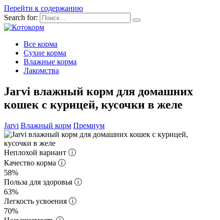
Перейти к содержанию
Search for:
Все корма
Сухие корма
Влажные корма
Лакомства
Jarvi влажный корм для домашних
кошек с курицей, кусочки в желе
Jarvi
Влажный корм
Премиум
Неплохой вариант
ⓘ
Качество корма
ⓘ
58%
Польза для здоровья
ⓘ
63%
Легкость усвоения
ⓘ
70%