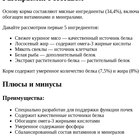
Дополнительные ингредиенты
Основу корма составляют мясные ингредиенты (34,4%), включа
обогащен витаминами и минералами.
лососевый жир, высушенная мякоть свеклы, экстракт растител
Давайте рассмотрим первые 5 ингредиентов:
Пищевая ценность
Свежее куриное мясо — качественный источник белка
Лососевый жир — содержит омега-3 жирные кислоты
Белок (%)
7.5
Мякоть свеклы — источник клетчатки
Белая рыба — дополнительный белок
Жир (%)
8
Экстракт растительного белка — растительный белок
Клетчатка (%)
0.5
Зола (%)
1.5
Корм содержит умеренное количество белка (7,5%) и жира (8%)
Влага (%)
78.5
Калорийность (ккал/100г)
111
Плюсы и минусы
Преимущества:
Специально разработан для поддержки функции почек
Содержит качественные источники белка
Обогащен омега-3 жирными кислотами
Умеренное содержание фосфора
Сбалансированный состав витаминов и минералов