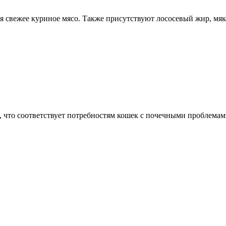
я свежее куриное мясо. Также присутствуют лососевый жир, мяк
ьного белка, минеральные вещества, витамины, аминокислоты, к
, что соответствует потребностям кошек с почечными проблемам