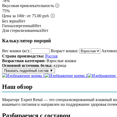
78%
Вкусовая привлекательность
ⓘ
75%
Цена за 100г: от 75.00 руб.
ⓘ
Без зерна
Нет
Гипоаллергенный
Нет
Для стерилизованных
Нет
Калькулятор порций
Вес кошки (кг):
Возраст кошки:
Активно
Страна производства:
Россия
Возрастная категория:
Взрослые кошки
Основной источник белка:
курица
Показать подробный состав
▼
Состав корма
Наш обзор
мясо и мясные ингредиенты – 34,4% (в т.ч. свежее куриное мяс
вещества, витамины, аминокислоты, дегидрированная плазма к
Мираторг Expert Renal — это специализированный влажный кор
кошачьего питания и направлен на поддержание здоровья поче
Аналитический состав
Разбираемся с составом
протеин – 7,5%, жир – 8,0%, зола – 1,5%, клетчатка – 0,5%, кал