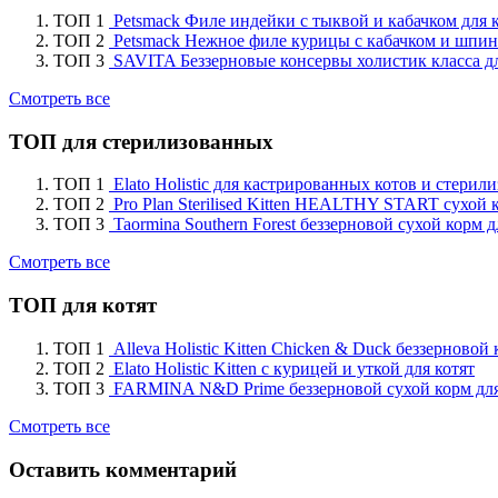
ТОП 1
Petsmack Филе индейки с тыквой и кабачком для 
ТОП 2
Petsmack Нежное филе курицы с кабачком и шпин
ТОП 3
SAVITA Беззерновые консервы холистик класса д
Смотреть все
ТОП для стерилизованных
ТОП 1
Elato Holistic для кастрированных котов и стери
ТОП 2
Pro Plan Sterilised Kitten HEALTHY START сухой 
ТОП 3
Taormina Southern Forest беззерновой сухой корм
Смотреть все
ТОП для котят
ТОП 1
Alleva Holistic Kitten Chicken & Duck беззерновой
ТОП 2
Elato Holistic Kitten с курицей и уткой для котят
ТОП 3
FARMINA N&D Prime беззерновой сухой корм для 
Смотреть все
Оставить комментарий