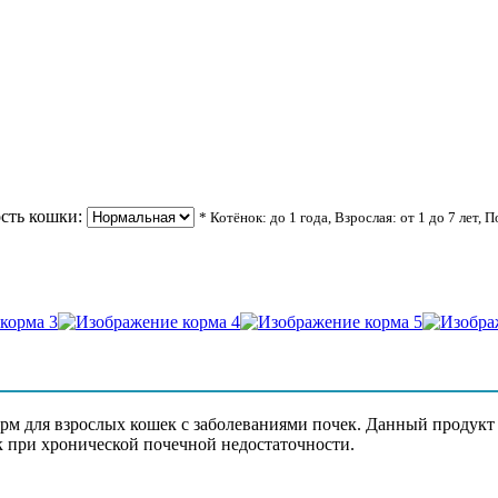
сть кошки:
* Котёнок: до 1 года, Взрослая: от 1 до 7 лет, 
о), лососевый жир, высушенная мякоть свеклы, белая рыба, экст
рови, карбонат кальция
м для взрослых кошек с заболеваниями почек. Данный продукт 
к при хронической почечной недостаточности.
ьций – 0,15%, фосфор – 0,11%, Омега-3 – 0,3%, Омега-6 – 0,85%, 