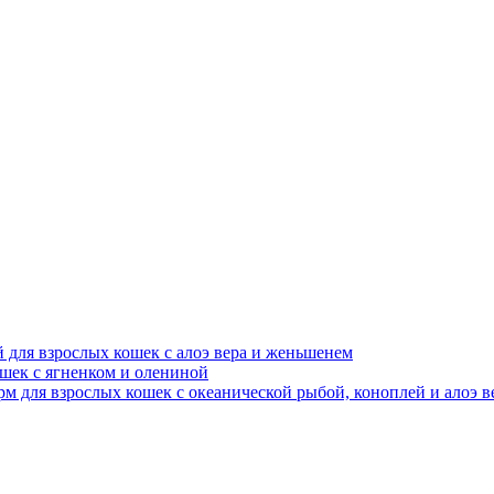
ой для взрослых кошек с алоэ вера и женьшенем
кошек с ягненком и олениной
 корм для взрослых кошек с океанической рыбой, коноплей и алоэ в