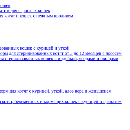
кошек
атом для взрослых кошек
ля котят и кошек с нежным кроликом
лизованных кошек с курицей и уткой
корм для стерилизованных котят от 3 до 12 месяцев с лососем
 для стерилизованных кошек с индейкой, ягодами и овощами
 корм для котят с курицей, уткой, алоэ вера и женьшенем
котят, беременных и кормящих кошек с курицей и гранатом