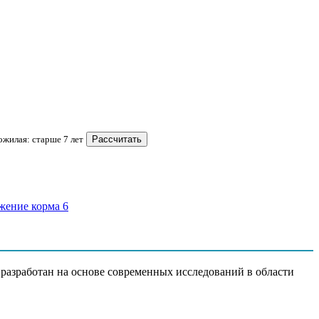
Пожилая: старше 7 лет
Рассчитать
ракт растительного белка, пшеничная мука, минеральные
разработан на основе современных исследований в области
влага – 78,5%