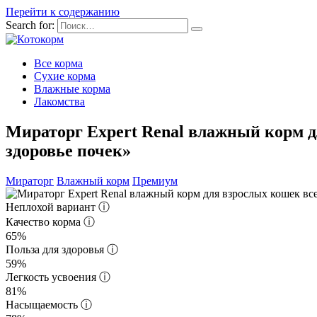
Перейти к содержанию
Search for:
Все корма
Сухие корма
Влажные корма
Лакомства
Мираторг Expert Renal влажный корм д
здоровье почек»
Мираторг
Влажный корм
Премиум
Неплохой вариант
ⓘ
Качество корма
ⓘ
65%
Польза для здоровья
ⓘ
59%
Легкость усвоения
ⓘ
81%
Насыщаемость
ⓘ