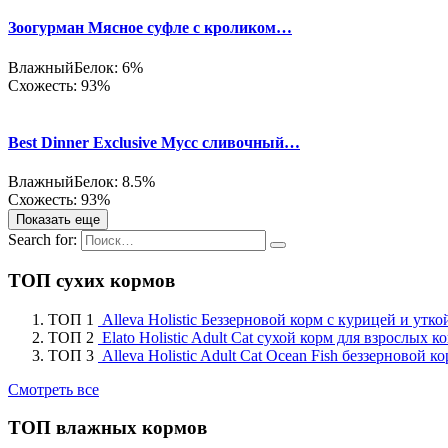
Зоогурман Мясное суфле с кроликом…
Влажный
Белок: 6%
Схожесть: 93%
Best Dinner Exclusive Мусс сливочный…
Влажный
Белок: 8.5%
Схожесть: 93%
Показать еще
Search for:
ТОП сухих кормов
ТОП 1
Alleva Holistic Беззерновой корм с курицей и утк
ТОП 2
Elato Holistic Adult Cat сухой корм для взрослых 
ТОП 3
Alleva Holistic Adult Cat Ocean Fish беззерновой
Смотреть все
ТОП влажных кормов