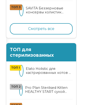
кошек
ТОП 3
SAVITA Беззерновые
консервы холистик
класса для котят и кошек
с нежным кроликом
Смотреть все
ТОП для
стерилизованных
ТОП 1
Elato Holistic для
кастрированных котов и
стерилизованных кошек
с курицей и уткой
ТОП 2
Pro Plan Sterilised Kitten
HEALTHY START сухой
корм для
стерилизованных котят
от 3 до 12 месяцев с