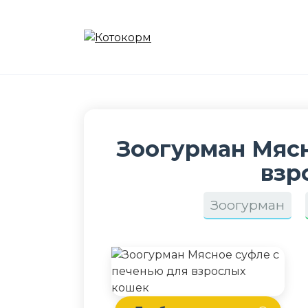
Перейти
к
содержанию
Зоогурман Мясн
взр
Зоогурман