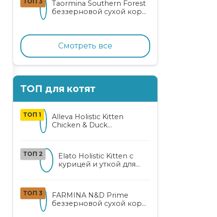
ТОП 3
Taormina Southern Forest
лососем
беззерновой сухой корм
для стерилизованных
кошек с индейкой,
ягодами и овощами
Смотреть все
ТОП для котят
ТОП 1
Alleva Holistic Kitten
Chicken & Duck
беззерновой корм для
котят с курицей, уткой,
алоэ вера и женьшенем
ТОП 2
Elato Holistic Kitten с
курицей и уткой для
котят
ТОП 3
FARMINA N&D Prime
беззерновой сухой корм
для котят, беременных и