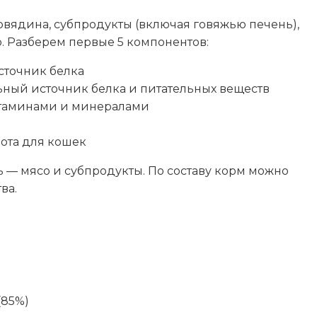
вядина, субпродукты (включая говяжью печень),
7
о. Разберем первые 5 компонентов:
сточник белка
8
ный источник белка и питательных веществ
итаминами и минералами
2
85
ота для кошек
 — мясо и субпродукты. По составу корм можно
120
ва.
ы
(85%)