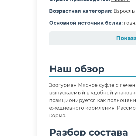
Возрастная категория:
Взрослы
Основной источник белка:
говя
Показ
Состав корма
говядина, субпродукты (в т.ч. п
Наш обзор
Аналитический сост
Зоогурман Мясное суфле с печен
протеин - 7,0г, жир – 8,0г, зола – 
выпускаемый в удобной упаковке
позиционируется как полноценн
Дополнительные ин
ежедневного кормления. Рассмот
корма.
таурин
Разбор состава