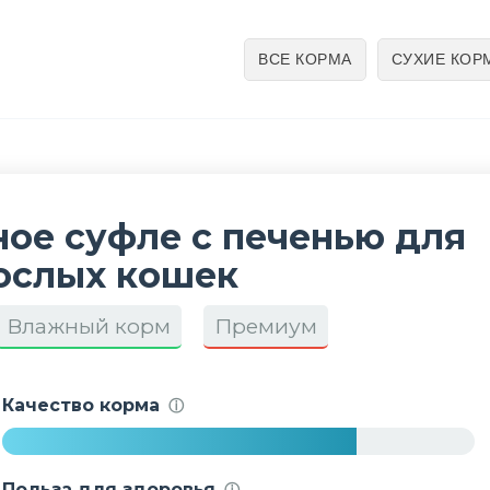
ВСЕ КОРМА
СУХИЕ КОР
ое суфле с печенью для
ослых кошек
Влажный корм
Премиум
Качество корма
ⓘ
7
5
Польза для здоровья
ⓘ