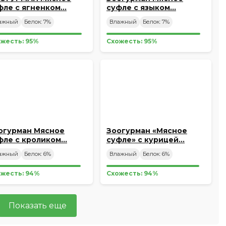
фле с ягненком…
суфле с языком…
ажный
Белок: 7%
Влажный
Белок: 7%
жесть: 95%
Схожесть: 95%
огурман Мясное
Зоогурман «Мясное
фле с кроликом…
суфле» с курицей…
ажный
Белок: 6%
Влажный
Белок: 6%
жесть: 94%
Схожесть: 94%
Показать еще