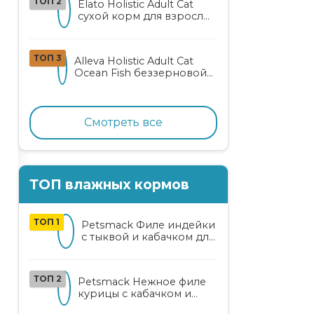
ТОП 2
Elato Holistic Adult Cat
сухой корм для взрослых
кошек с ягненком и
олениной
ТОП 3
Alleva Holistic Adult Cat
Ocean Fish беззерновой
корм для взрослых
кошек с океанической
рыбой, коноплей и алоэ
вера
Смотреть все
ТОП влажных кормов
ТОП 1
Petsmack Филе индейки
с тыквой и кабачком для
кошек
ТОП 2
Petsmack Нежное филе
курицы с кабачком и
шпинатом для взрослых