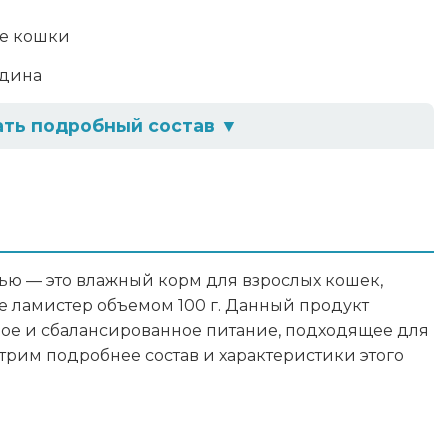
е кошки
дина
ать подробный состав
▼
ечень говяжья), рис, таурин, растительное масло
ав
ью — это влажный корм для взрослых кошек,
2,0г, углеводы – 5,0г, влага – 85%
 ламистер объемом 100 г. Данный продукт
ое и сбалансированное питание, подходящее для
гредиенты
рим подробнее состав и характеристики этого