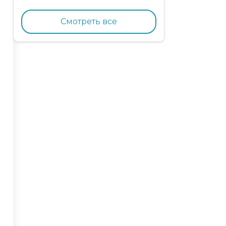
кормящих кошек с
курицей и гранатом
Смотреть все