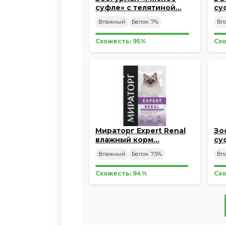
суфле» с телятиной…
су
Влажный
Белок: 7%
Вл
Схожесть: 95%
Схо
Мираторг Expert Renal
Зо
влажный корм…
су
Влажный
Белок: 7.5%
Вл
Схожесть: 94%
Схо