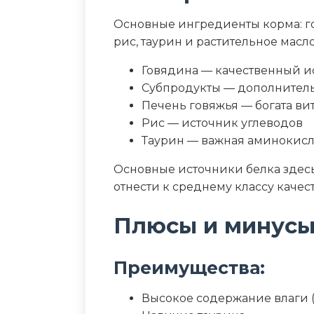
Пищевая ценность
Основные ингредиенты корма: го
Белок (%)
рис, таурин и растительное масл
Говядина — качественный и
Жир (%)
Субпродукты — дополнитель
Зола (%)
Печень говяжья — богата в
Рис — источник углеводов
Влага (%)
Таурин — важная аминокисл
Основные источники белка здесь
Калорийность (ккал/100г)
отнести к среднему классу качест
Плюсы и минус
Преимущества:
Высокое содержание влаги 