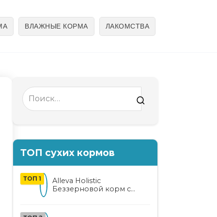
МА
ВЛАЖНЫЕ КОРМА
ЛАКОМСТВА
Search
for:
ТОП сухих кормов
ТОП 1
Alleva Holistic
Беззерновой корм с
курицей и уткой для
взрослых кошек с алоэ
вера и женьшенем