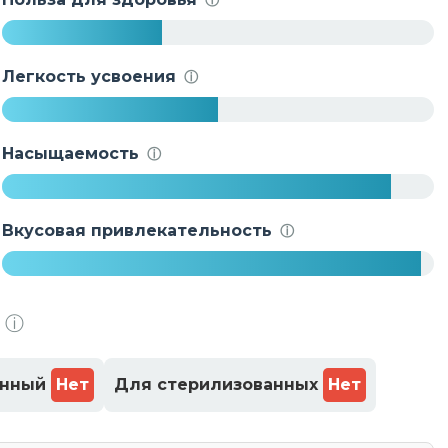
%
3
7
Легкость усвоения
ⓘ
%
5
0
Насыщаемость
ⓘ
%
9
0
Вкусовая привлекательность
ⓘ
%
9
7
ⓘ
%
енный
Нет
Для стерилизованных
Нет