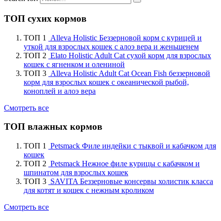
ТОП сухих кормов
ТОП 1
Alleva Holistic Беззерновой корм с курицей и
уткой для взрослых кошек с алоэ вера и женьшенем
ТОП 2
Elato Holistic Adult Cat сухой корм для взрослых
кошек с ягненком и олениной
ТОП 3
Alleva Holistic Adult Cat Ocean Fish беззерновой
корм для взрослых кошек с океанической рыбой,
коноплей и алоэ вера
Смотреть все
ТОП влажных кормов
ТОП 1
Petsmack Филе индейки с тыквой и кабачком для
кошек
ТОП 2
Petsmack Нежное филе курицы с кабачком и
шпинатом для взрослых кошек
ТОП 3
SAVITA Беззерновые консервы холистик класса
для котят и кошек с нежным кроликом
Смотреть все