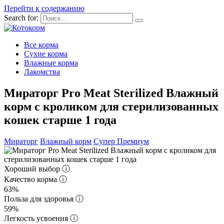
Перейти к содержанию
Search for:
Все корма
Сухие корма
Влажные корма
Лакомства
Мираторг Pro Meat Sterilized Влажный
корм с кроликом для стерилизованных
кошек старше 1 года
Мираторг
Влажный корм
Супер Премиум
Хороший выбор
ⓘ
Качество корма
ⓘ
63%
Польза для здоровья
ⓘ
59%
Легкость усвоения
ⓘ