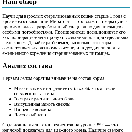
Наш обзор
крольчатина), экстракт растительного белка, высушенная
мякоть свеклы, пищевые волокна, лососевый жир,
минеральные вещества, карбонат кальция, аминокислоты,
Паучи для взрослых стерилизованных кошек старше 1 года c
соль, витамины
кроликом от компании Мираторг — это влажный корм супер-
премиум класса, разработанный специально для питомцев с
Аналитический состав
особыми потребностями. Производитель позиционирует его
как полнорационный продукт, созданный для привередливых
протеин – 12,0%, жир – 3,3%, зола – 1,85%, клетчатка – 0,8%,
в еде кошек. Давайте разберемся, насколько этот корм
кальций – 0,2%, фосфор – 0,2%, Омега-3 – 0,1%, Омега-6 –
соответствует заявленному качеству и подходит ли он для
0,17%, влага – 79%
ежедневного кормления стерилизованных питомцев.
Дополнительные ингредиенты
Анализ состава
лососевый жир, таурин, L-карнитин, витамины, минералы
Первым делом обратим внимание на состав корма:
Пищевая ценность
Мясо и мясные ингредиенты (35,2%), в том числе
свежая крольчатина
Белок (%)
12
Экстракт растительного белка
Жир (%)
3.3
Высушенная мякоть свеклы
Пищевые волокна
Клетчатка (%)
0.8
Лососевый жир
Зола (%)
1.85
Влага (%)
79
Содержание мясных ингредиентов на уровне 35% — это
Калорийность (ккал/100г)
90
неплохой показатель для влажного корма. Наличие свежего