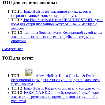
ТОП для стерилизованных
ТОП 1
Elato Holistic для кастрированных котов и
стерилизованных кошек с курицей и уткой
ТОП 2
Pro Plan Sterilised Kitten HEALTHY START сухой
корм для стерилизованных котят от 3 до 12 месяцев с
лососем
ТОП 3
Taormina Southern Forest беззерновой сухой корм
для стерилизованных кошек с индейкой, ягодами и
овощами
Смотреть все
ТОП для котят
ТОП 1
Alleva Holistic Kitten Chicken & Duck
беззерновой корм для котят с курицей, уткой, алоэ вера
и женьшенем
ТОП 2
Elato Holistic Kitten с курицей и уткой для котят
ТОП 3
FARMINA N&D Prime беззерновой сухой корм
для котят, беременных и кормящих кошек с курицей и
гранатом