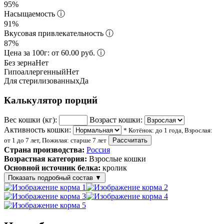
95%
Насыщаемость
ⓘ
91%
Вкусовая привлекательность
ⓘ
87%
Цена за 100г: от 60.00 руб.
ⓘ
Без зерна
Нет
Гипоаллергенный
Нет
Для стерилизованных
Да
Калькулятор порций
Вес кошки (кг):
Возраст кошки:
Активность кошки:
* Котёнок: до 1 года, Взрослая:
от 1 до 7 лет, Пожилая: старше 7 лет
Рассчитать
Страна производства:
Россия
Возрастная категория:
Взрослые кошки
Основной источник белка:
кролик
Показать подробный состав
▼
Состав корма
мясо и мясные ингредиенты – 35,2% (в т.ч. свежая