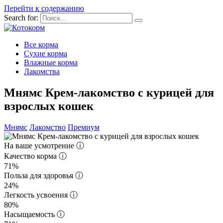
Перейти к содержанию
Search for:
Все корма
Сухие корма
Влажные корма
Лакомства
Мнямс Крем-лакомство с курицей для
взрослых кошек
Мнямс
Лакомство
Премиум
На ваше усмотрение
ⓘ
Качество корма
ⓘ
71%
Польза для здоровья
ⓘ
24%
Легкость усвоения
ⓘ
80%
Насыщаемость
ⓘ