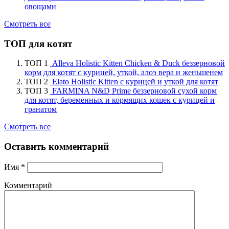
овощами
Смотреть все
ТОП для котят
ТОП 1
Alleva Holistic Kitten Chicken & Duck беззерновой
корм для котят с курицей, уткой, алоэ вера и женьшенем
ТОП 2
Elato Holistic Kitten с курицей и уткой для котят
ТОП 3
FARMINA N&D Prime беззерновой сухой корм
для котят, беременных и кормящих кошек с курицей и
гранатом
Смотреть все
Оставить комментарий
Имя
*
Комментарий