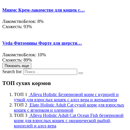
Мнямс Крем-лакомство для кошек с…
Лакомство
Белок: 8%
Схожесть: 93%
Veda Фитомины Форте для шерсти…
Лакомство
Белок: 10%
Схожесть: 89%
Показать еще
Search for:
ТОП сухих кормов
ТОП 1
Alleva Holistic Беззерновой корм с курицей и
уткой для взрослых кошек с алоэ вера и женьшенем
ТОП 2
Elato Holistic Adult Cat сухой корм для взрослых
кошек с ягненком и олениной
ТОП 3
Alleva Holistic Adult Cat Ocean Fish беззерновой
корм для взрослых кошек с океанической рыбой,
коноплей и алоэ вера