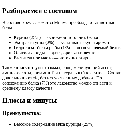
экстракт тунца, олигосахариды, витамин E
Разбираемся с составом
Пищевая ценность
В составе крем-лакомства Мнямс преобладают животные
Белок (%)
7
белки:
Жир (%)
0.2
Курица (25%) — основной источник белка
Клетчатка (%)
0.2
Экстракт тунца (2%) — усиливает вкус и аромат
Зола (%)
3
Гидролизат белка рыбы (1%) — легкоусвояемый белок
Влага (%)
90
Олигосахариды — для здоровья кишечника
Калорийность (ккал/100г)
55
Растительное масло — источник жиров
Также присутствуют крахмал, соль, желирующий агент,
аминокислоты, витамин Е и натуральный краситель. Состав
довольно простой, без искусственных добавок. По
содержанию белка (7%) это лакомство можно отнести к
среднему классу качества.
Плюсы и минусы
Преимущества:
Высокое содержание мяса курицы (25%)