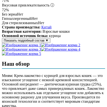
71%
Вкусовая привлекательность
ⓘ
72%
Без зерна
Нет
Гипоаллергенный
Нет
Для стерилизованных
Нет
Страна производства:
Китай
Возрастная категория:
Взрослые кошки
Основной источник белка:
курица
Показать подробный состав
▼
Состав корма
курица (25%), экстракт тунца, гидролизованный белок рыбы,
Наш обзор
олигосахариды, растительное масло, крахмал, соль,
желирующий агент, аминокислоты, витамин Е, натуральный
краситель
Мнямс Крем-лакомство с курицей для взрослых кошек — это
изысканное угощение с нежной кремовой консистенцией.
Аналитический состав
Основной ингредиент — диетическая куриная грудка (25%),
что привлекает даже самых привередливых кошек. Лакомство
белки 7%, жиры 0.2%, клетчатка 0.2%, зола 3%, влага 90%
можно использовать как отдельное угощение или добавлять к
основному рациону для улучшения вкуса. Производится по
Дополнительные ингредиенты
японской технологии и соответствует мировым стандартам
качества.