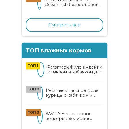
Ocean Fish беззерновой
корм для взрослых
кошек с океанической
рыбой, коноплей и алоэ
вера
Смотреть все
ТОП влажных кормов
ТОП 1
Petsmack Филе индейки
с тыквой и кабачком для
кошек
ТОП 2
Petsmack Нежное филе
курицы с кабачком и
шпинатом для взрослых
кошек
ТОП 3
SAVITA Беззерновые
консервы холистик
класса для котят и кошек
с нежным кроликом