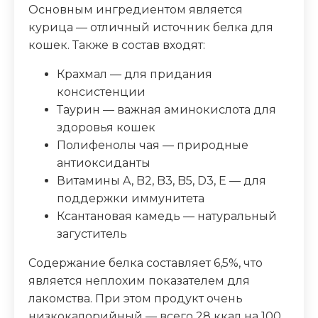
Основным ингредиентом является
курица — отличный источник белка для
Зола (%)
2
кошек. Также в состав входят:
Влага (%)
90
Крахмал — для придания
консистенции
Калорийность (ккал/100г)
45
Таурин — важная аминокислота для
здоровья кошек
Полифенолы чая — природные
антиоксиданты
Витамины A, B2, B3, B5, D3, E — для
поддержки иммунитета
Ксантановая камедь — натуральный
загуститель
Содержание белка составляет 6,5%, что
является неплохим показателем для
лакомства. При этом продукт очень
низкокалорийный — всего 28 ккал на 100