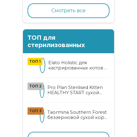
Смотреть все
ТОП для
стерилизованных
ТОП 1
Elato Holistic для
кастрированных котов и
стерилизованных кошек
с курицей и уткой
ТОП 2
Pro Plan Sterilised Kitten
HEALTHY START сухой
корм для
стерилизованных котят
от 3 до 12 месяцев с
ТОП 3
Taormina Southern Forest
лососем
беззерновой сухой корм
для стерилизованных
кошек с индейкой,
ягодами и овощами