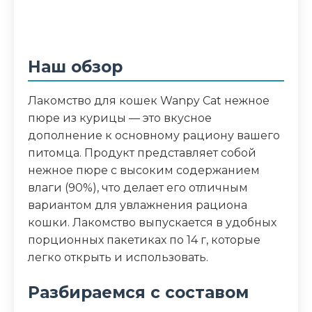
чая, витамины (A, B2, B3, B5, D3, E),
ксантановая камедь
Аналитический состав
Наш обзор
Сырой белок 6,5%; Сырой жир 0,1%;
Клетчатка 1,0%; Зола 2,0%; Влага 90,0%
Лакомство для кошек Wanpy Cat нежное
пюре из курицы — это вкусное
Дополнительные ингредиенты
дополнение к основному рациону вашего
питомца. Продукт представляет собой
таурин, полифенолы чая, витамины (A,
нежное пюре с высоким содержанием
B2, B3, B5, D3, E), ксантановая камедь
влаги (90%), что делает его отличным
вариантом для увлажнения рациона
Пищевая ценность
кошки. Лакомство выпускается в удобных
порционных пакетиках по 14 г, которые
Белок (%)
6.5
легко открыть и использовать.
Жир (%)
0.1
Разбираемся с составом
Клетчатка (%)
1