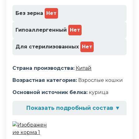
1
%
Без зерна
Нет
Гипоаллергенный
Нет
Для стерилизованных
Нет
Страна производства:
Китай
Возрастная категория:
Взрослые кошки
Основной источник белка:
курица
Показать подробный состав
▼
Состав корма
курица, крахмал, таурин, полифенолы