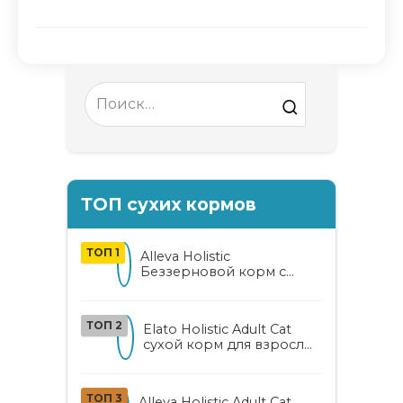
Search
for:
ТОП сухих кормов
ТОП 1
Alleva Holistic
Беззерновой корм с
курицей и уткой для
взрослых кошек с алоэ
вера и женьшенем
ТОП 2
Elato Holistic Adult Cat
сухой корм для взрослых
кошек с ягненком и
олениной
ТОП 3
Alleva Holistic Adult Cat