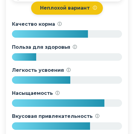
Неплохой вариант
ⓘ
Качество корма
ⓘ
6
9
Польза для здоровья
ⓘ
%
2
2
Легкость усвоения
ⓘ
%
5
3
Насыщаемость
ⓘ
%
8
4
Вкусовая привлекательность
ⓘ
%
7