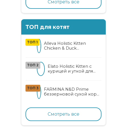
Смотреть все
ТОП для котят
ТОП 1
Alleva Holistic Kitten
Chicken & Duck
беззерновой корм для
котят с курицей, уткой,
алоэ вера и женьшенем
ТОП 2
Elato Holistic Kitten с
курицей и уткой для
котят
ТОП 3
FARMINA N&D Prime
беззерновой сухой корм
для котят, беременных и
кормящих кошек с
курицей и гранатом
Смотреть все