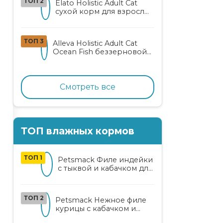
ТОП 2
Elato Holistic Adult Cat
сухой корм для взрослых
кошек с ягненком и
олениной
ТОП 3
Alleva Holistic Adult Cat
Ocean Fish беззерновой
корм для взрослых
кошек с океанической
рыбой, коноплей и алоэ
вера
Смотреть все
ТОП влажных кормов
ТОП 1
Petsmack Филе индейки
с тыквой и кабачком для
кошек
ТОП 2
Petsmack Нежное филе
курицы с кабачком и
шпинатом для взрослых