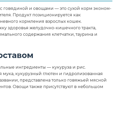
гредиенты
с говядиной и овощами — это сухой корм эконом-
оксиданты
ителя. Продукт позиционируется как
невного кормления взрослых кошек.
ку здоровья желудочно-кишечного тракта,
имального содержания клетчатки, таурина и
26
12
оставом
2
ельные ингредиенты — кукуруза и рис.
я мука, кукурузный глютен и гидролизованная
7
названии, представлена только говяжьей мясной
нтов. Овощи также присутствуют в небольшом
9
347