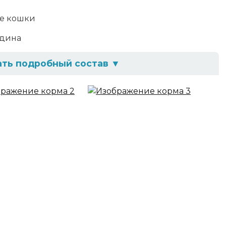
е кошки
дина
ать подробный состав
▼
ый глютен, рис, подсолнечное масло,
ированная печень, говяжья печень, сухие
, пивные дрожжи, витамины, антиоксидант,
ав
12%, зола 7%, клетчатка 2%, кальций 1%, фосфор
ин D3 750 МЕ/кг, витамин E 200 мг/кг