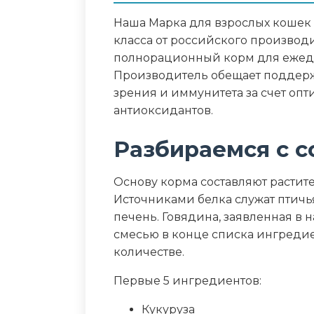
Дополнительные ин
Наша Марка для взрослых кошек 
таурин, витамины A, D3, E, анти
класса от российского производ
полнорационный корм для ежед
Пищевая ценность
Производитель обещает поддерж
зрения и иммунитета за счет опт
Белок (%)
антиоксидантов.
Жир (%)
Разбираемся с с
Клетчатка (%)
Основу корма составляют растит
Источниками белка служат птичь
Зола (%)
печень. Говядина, заявленная в 
смесью в конце списка ингредие
Влага (%)
количестве.
Калорийность (ккал/100г)
Первые 5 ингредиентов:
Кукуруза