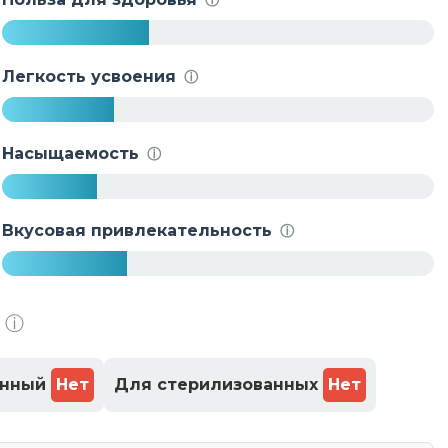
%
3
4
Легкость усвоения
ⓘ
%
2
6
Насыщаемость
ⓘ
%
2
2
Вкусовая привлекательность
ⓘ
%
2
9
ⓘ
%
енный
Нет
Для стерилизованных
Нет