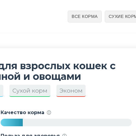
ВСЕ КОРМА
СУХИЕ КОР
для взрослых кошек с
иной и овощами
а
Сухой корм
Эконом
Качество корма
ⓘ
1
7
Польза для здоровья
ⓘ