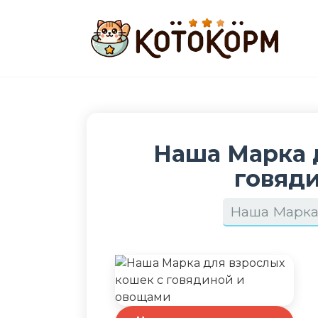
Перейти
к
содержанию
Наша Марка 
говяд
Наша Марк