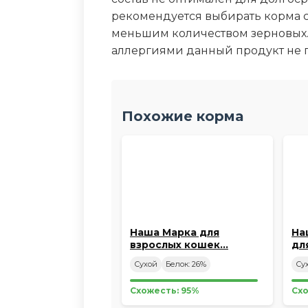
рекомендуется выбирать корма 
меньшим количеством зерновых.
аллергиями данный продукт не 
Похожие корма
Наша Марка для
На
взрослых кошек…
дл
Сухой
Белок: 26%
Су
Схожесть: 95%
Схо