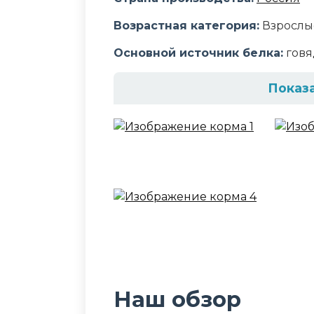
Возрастная категория:
Взрослы
Основной источник белка:
говя
Показ
Состав корма
кукуруза, птичья мука, кукурузн
минеральные добавки, гидролиз
овощи, пульпа сахарной свеклы
таурин
Аналитический сост
влажность 9%, протеин 26%, жир 
1%, витамин A 8000 МЕ/кг, витам
Наш обзор