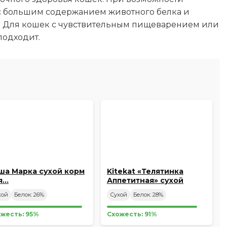
с большим содержанием животного белка и
 Для кошек с чувствительным пищеварением или
подходит.
ша Марка сухой корм
Kitekat «Телятинка
я…
Аппетитная» сухой
корм…
хой
Белок: 26%
Сухой
Белок: 28%
жесть: 95%
Схожесть: 91%