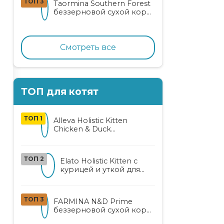
ТОП 3
Taormina Southern Forest
лососем
беззерновой сухой корм
для стерилизованных
кошек с индейкой,
ягодами и овощами
Смотреть все
ТОП для котят
ТОП 1
Alleva Holistic Kitten
Chicken & Duck
беззерновой корм для
котят с курицей, уткой,
алоэ вера и женьшенем
ТОП 2
Elato Holistic Kitten с
курицей и уткой для
котят
ТОП 3
FARMINA N&D Prime
беззерновой сухой корм
для котят, беременных и