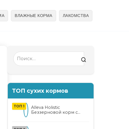
МА
ВЛАЖНЫЕ КОРМА
ЛАКОМСТВА
Search
for:
ТОП сухих кормов
ТОП 1
Alleva Holistic
Беззерновой корм с
курицей и уткой для
взрослых кошек с алоэ
вера и женьшенем