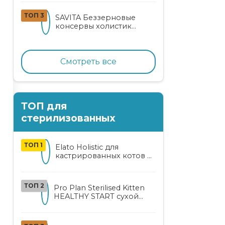
кошек
ТОП 3
SAVITA Беззерновые
консервы холистик
класса для котят и кошек
с нежным кроликом
Смотреть все
ТОП для
стерилизованных
ТОП 1
Elato Holistic для
кастрированных котов и
стерилизованных кошек
с курицей и уткой
ТОП 2
Pro Plan Sterilised Kitten
HEALTHY START сухой
корм для
стерилизованных котят
от 3 до 12 месяцев с