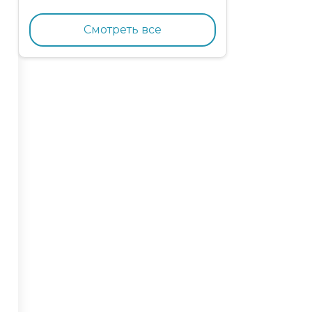
кормящих кошек с
курицей и гранатом
Смотреть все