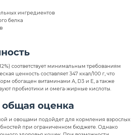
ельных ингредиентов
го белка
в
нность
(12%) соответствует минимальным требованиям
кая ценность составляет 347 ккал/100 г, что
орм обогащен витаминами A, D3 и E, а также
твуют пробиотики и омега-жирные кислоты.
 общая оценка
ной и овощами подойдет для кормления взрослых
ебностей при ограниченном бюджете. Однако
рочного здоровья кошек. При возможности