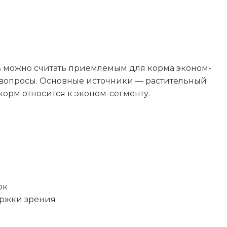
% можно считать приемлемым для корма эконом-
ет вопросы. Основные источники — растительный
 корм относится к эконом-сегменту.
ы
ок
ержки зрения