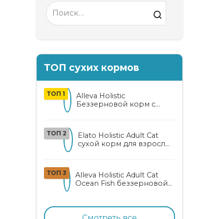
Search
for:
ТОП сухих кормов
ТОП 1
Alleva Holistic
Беззерновой корм с
курицей и уткой для
взрослых кошек с алоэ
вера и женьшенем
ТОП 2
Elato Holistic Adult Cat
сухой корм для взрослых
кошек с ягненком и
олениной
ТОП 3
Alleva Holistic Adult Cat
Ocean Fish беззерновой
корм для взрослых
кошек с океанической
рыбой, коноплей и алоэ
вера
Смотреть все