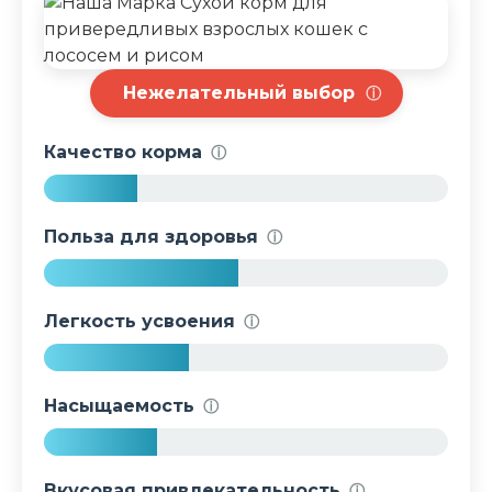
Нежелательный выбор
ⓘ
Качество корма
ⓘ
2
3
Польза для здоровья
ⓘ
%
4
8
Легкость усвоения
ⓘ
%
3
6
Насыщаемость
ⓘ
%
2
8
Вкусовая привлекательность
ⓘ