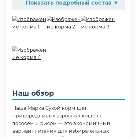
Показать подробный состав
▼
Состав корма
кукуруза, птичья мука, кукурузный
глютен, рис, подсолнечное масло, рыба
и продукты переработки рыбы (в т.ч.
лосось), минеральные добавки,
гидролизированная печень, пульпа
сахарной свеклы, пивные дрожжи,
витамины, антиоксидант, таурин
Аналитический состав
Наш обзор
влажность 9%, протеин 28%, жир 15%,
зола 6%, клетчатка 2,5%, кальций 1%,
Наша Марка Сухой корм для
фосфор 1%, витамин A 8000 МЕ/кг,
привередливых взрослых кошек с
витамин D3 750 МЕ/кг, витамин E 200
лососем и рисом — это экономичный
мг/кг
вариант питания для избирательных