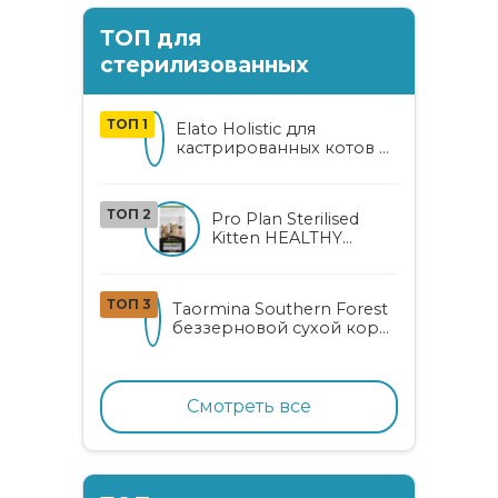
ТОП для
стерилизованных
ТОП 1
Elato Holistic для
кастрированных котов и
стерилизованных кошек
с курицей и уткой
ТОП 2
Pro Plan Sterilised
Kitten HEALTHY
START сухой корм
для
стерилизованных
ТОП 3
Taormina Southern Forest
котят от 3 до 12
беззерновой сухой корм
месяцев с лососем
для стерилизованных
кошек с индейкой,
ягодами и овощами
Смотреть все