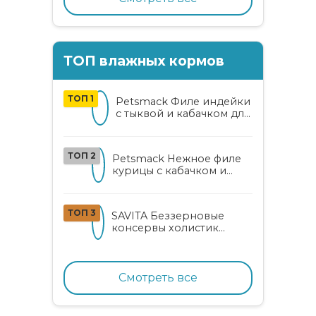
ТОП влажных кормов
ТОП 1
Petsmack Филе индейки
с тыквой и кабачком для
кошек
ТОП 2
Petsmack Нежное филе
курицы с кабачком и
шпинатом для взрослых
кошек
ТОП 3
SAVITA Беззерновые
консервы холистик
класса для котят и кошек
с нежным кроликом
Смотреть все