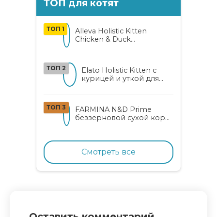
ТОП для котят
ТОП 1
Alleva Holistic Kitten
Chicken & Duck
беззерновой корм для
котят с курицей, уткой,
алоэ вера и женьшенем
ТОП 2
Elato Holistic Kitten с
курицей и уткой для
котят
ТОП 3
FARMINA N&D Prime
беззерновой сухой корм
для котят, беременных и
кормящих кошек с
курицей и гранатом
Смотреть все
Оставить комментарий