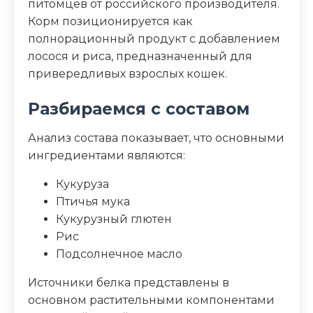
питомцев от российского производителя.
Дополнительные ингредиенты
Корм позиционируется как
таурин, витамины, антиоксидант
полнорационный продукт с добавлением
лосося и риса, предназначенный для
Пищевая ценность
привередливых взрослых кошек.
Разбираемся с составом
Белок (%)
28
Анализ состава показывает, что основными
Жир (%)
15
ингредиентами являются:
Клетчатка (%)
2.5
Кукуруза
Птичья мука
Зола (%)
6
Кукурузный глютен
Рис
Влага (%)
9
Подсолнечное масло
Калорийность (ккал/100г)
360
Источники белка представлены в
основном растительными компонентами