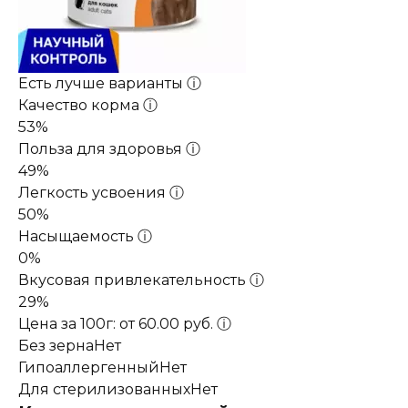
Есть лучше варианты
ⓘ
Качество корма
ⓘ
53%
Польза для здоровья
ⓘ
49%
Легкость усвоения
ⓘ
50%
Насыщаемость
ⓘ
0%
Вкусовая привлекательность
ⓘ
29%
Цена за 100г: от 60.00 руб.
ⓘ
Без зерна
Нет
Гипоаллергенный
Нет
Для стерилизованных
Нет