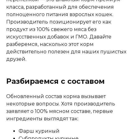
крови, вода
класса, разработанный для обеспечения
полноценного питания взрослых кошек.
Производитель позиционирует его как
Аналитический состав
продукт из 100% свежего мяса без
искусственных добавок и ГМО. Давайте
белок - не менее 7,0%, жир - не более 15,0%,
разберемся, насколько этот корм
витамин А - 2000 МЕ, витамин D - 200 МЕ,
действительно полезен для наших пушистых
витамин Е - 3,5 МЕ, кальций - 120 мг, фосфор -
друзей.
100 мг
Дополнительные ингредиенты
Разбираемся с составом
витамины A, D, E, кальций, фосфор
Обновленный состав корма вызывает
некоторые вопросы. Хотя производитель
заявляет о 100% мясном составе, первые
Пищевая ценность
ингредиенты выглядят так:
Белок (%)
7
Фарш куриный
Жир (%)
15
Субпродукты куриные