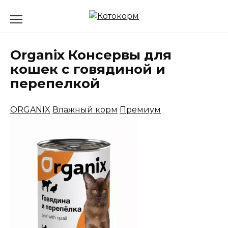
Перейти
к
содержанию
Organix Консервы для
кошек с говядиной и
перепелкой
ORGANIX
Влажный корм
Премиум