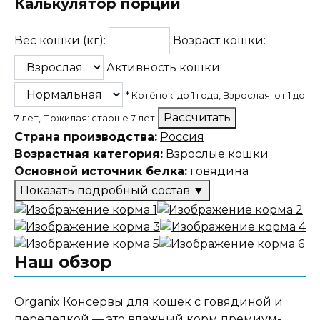
Калькулятор порций
Вес кошки (кг):
Возраст кошки:
Активность кошки:
* Котёнок: до 1 года, Взрослая: от 1 до
Рассчитать
7 лет, Пожилая: старше 7 лет
Страна производства:
Россия
Возрастная категория:
Взрослые кошки
Основной источник белка:
говядина
Показать подробный состав
▼
Состав корма
фарш куриный, субпродукты куриные,
Наш обзор
субпродукты свиные, говядина (не менее 4%),
перепелка (не менее 1%), рис, масло
растительное, животный белок, мясокостная
Organix Консервы для кошек с говядиной и
мука, желирующая добавка, крахмал, плазма
перепелкой — это влажный корм премиум-