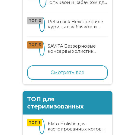
с тыквой и кабачком для
кошек
ТОП 2
Petsmack Нежное филе
курицы с кабачком и
шпинатом для взрослых
кошек
ТОП 3
SAVITA Беззерновые
консервы холистик
класса для котят и кошек
с нежным кроликом
Смотреть все
ТОП для
стерилизованных
ТОП 1
Elato Holistic для
кастрированных котов и
стерилизованных кошек