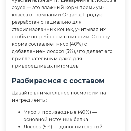
чувствительным пищеварением: лосось в
соусе — это влажный корм премиум-
пребиотик, витамины, минеральные
класса от компании Organix. Продукт
вещества
разработан специально для
стерилизованных кошек, учитывая их
Пищевая ценность
особые потребности в питании. Основу
Белок (%)
9
корма составляет мясо (40%) с
добавлением лосося (5%), что делает его
Жир (%)
3
привлекательным даже для
привередливых питомцев.
Клетчатка (%)
0.5
Разбираемся с составом
Зола (%)
2.5
Давайте внимательнее посмотрим на
ингредиенты:
Влага (%)
82
Мясо и производные (40%) —
Калорийность (ккал/100г)
73
основной источник белка
Лосось (5%) — дополнительный