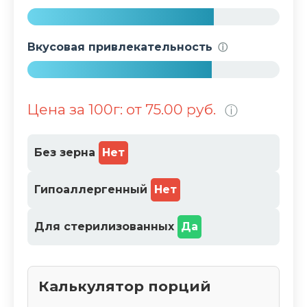
%
7
4
Вкусовая привлекательность
ⓘ
%
7
3
Цена за 100г: от 75.00 руб.
ⓘ
%
Без зерна
Нет
Гипоаллергенный
Нет
Для стерилизованных
Да
Калькулятор порций