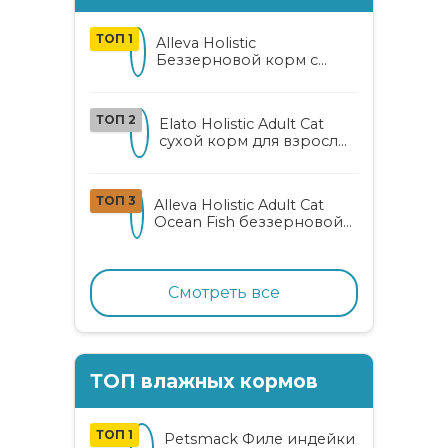
ТОП 1
Alleva Holistic
Беззерновой корм с
курицей и уткой для
взрослых кошек с алоэ
вера и женьшенем
ТОП 2
Elato Holistic Adult Cat
сухой корм для взрослых
кошек с ягненком и
олениной
ТОП 3
Alleva Holistic Adult Cat
Ocean Fish беззерновой
корм для взрослых
кошек с океанической
рыбой, коноплей и алоэ
вера
Смотреть все
ТОП влажных кормов
ТОП 1
Petsmack Филе индейки