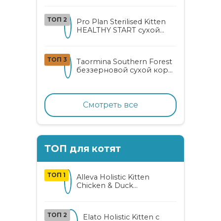
с курицей и уткой
ТОП 2
Pro Plan Sterilised Kitten
HEALTHY START сухой
корм для
стерилизованных котят
от 3 до 12 месяцев с
ТОП 3
Taormina Southern Forest
лососем
беззерновой сухой корм
для стерилизованных
кошек с индейкой,
ягодами и овощами
Смотреть все
ТОП для котят
ТОП 1
Alleva Holistic Kitten
Chicken & Duck
беззерновой корм для
котят с курицей, уткой,
алоэ вера и женьшенем
ТОП 2
Elato Holistic Kitten с