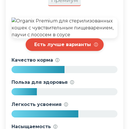
Премиум
Есть лучше варианты
ⓘ
Качество корма
ⓘ
5
0
Польза для здоровья
ⓘ
%
2
4
Легкость усвоения
ⓘ
%
6
3
Насыщаемость
ⓘ