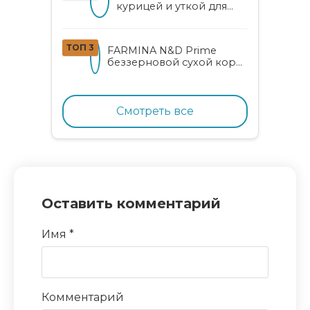
курицей и уткой для
котят
ТОП 3
FARMINA N&D Prime
беззерновой сухой корм
для котят, беременных и
кормящих кошек с
курицей и гранатом
Смотреть все
Оставить комментарий
Имя
*
Комментарий