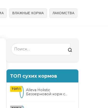
МА
ВЛАЖНЫЕ КОРМА
ЛАКОМСТВА
Search
for:
ТОП сухих кормов
ТОП 1
Alleva Holistic
Беззерновой корм с
курицей и уткой для
взрослых кошек с алоэ
вера и женьшенем