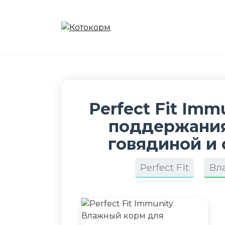
Перейти
к
содержанию
Perfect Fit Im
поддержания
говядиной и 
Perfect Fit
Вл