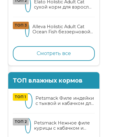
ТОП 2
Elato Holistic Adult Cat
сухой корм для взрослых
кошек с ягненком и
олениной
ТОП 3
Alleva Holistic Adult Cat
Ocean Fish беззерновой
корм для взрослых
кошек с океанической
рыбой, коноплей и алоэ
вера
Смотреть все
ТОП влажных кормов
ТОП 1
Petsmack Филе индейки
с тыквой и кабачком для
кошек
ТОП 2
Petsmack Нежное филе
курицы с кабачком и
шпинатом для взрослых