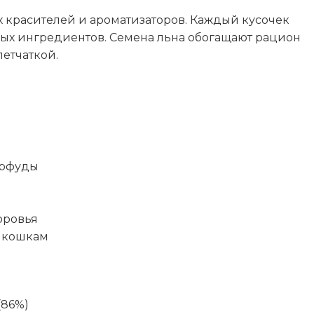
65
 красителей и ароматизаторов. Каждый кусочек
ых ингредиентов. Семена льна обогащают рацион
етчаткой.
ы
ерфуды
оровья
 кошкам
(86%)