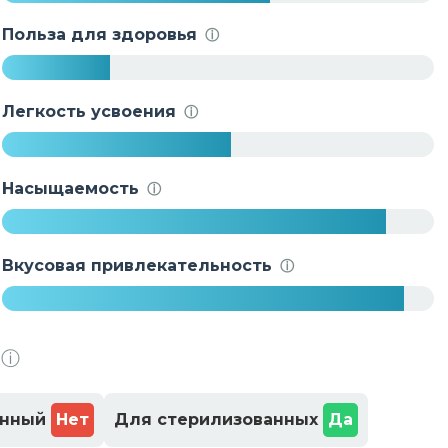
6
2
Польза для здоровья
ⓘ
%
2
5
Легкость усвоения
ⓘ
%
5
3
Насыщаемость
ⓘ
%
8
9
Вкусовая привлекательность
ⓘ
%
9
3
ⓘ
%
енный
Нет
Для стерилизованных
Да