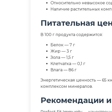
Относительно невысокое со
Наличие растительных комп
Питательная це
В 100 г продукта содержится:
Белок — 7 г
Жир — 3 г
Зола — 1,5 г
Клетчатка — 0,1 г
Влага — 86 г
Энергетическая ценность — 65 кк
комплексом минералов.
Рекомендации и
Perfect Fit Immunity — качеств