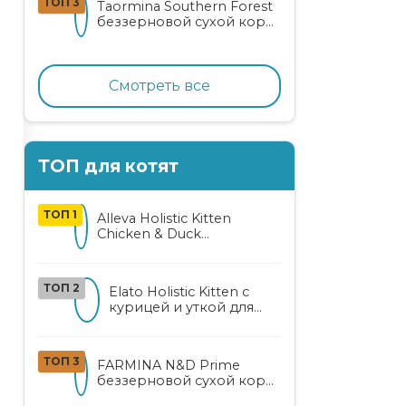
ТОП 3
Taormina Southern Forest
лососем
беззерновой сухой корм
для стерилизованных
кошек с индейкой,
ягодами и овощами
Смотреть все
ТОП для котят
ТОП 1
Alleva Holistic Kitten
Chicken & Duck
беззерновой корм для
котят с курицей, уткой,
алоэ вера и женьшенем
ТОП 2
Elato Holistic Kitten с
курицей и уткой для
котят
ТОП 3
FARMINA N&D Prime
беззерновой сухой корм
для котят, беременных и