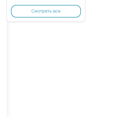
кормящих кошек с
курицей и гранатом
Смотреть все