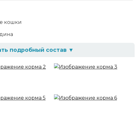
е кошки
дина
ать подробный состав
▼
е говядина), продукты животного
тельного происхождения (в том числе рис и
е таурин и метионин), загустители, минеральные
ое масло, сахара, L-карнитин, натуральный
ав
5%, клетчатка - 0.1%, влага - 86%, витамин А - не