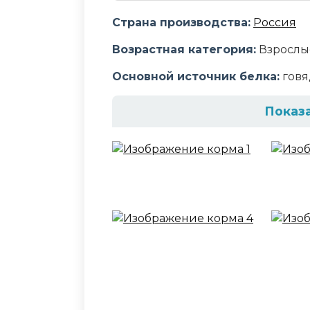
Страна производства:
Россия
Возрастная категория:
Взрослы
Основной источник белка:
говя
Показ
Состав корма
Мясо и субпродукты (в том числ
происхождения, продукты расти
лён), аминокислоты (в том числ
вещества, витамины, подсолнечн
краситель бета-каротин
Аналитический сост
Белок - 7.0%, жир - 3.0%, зола - 1.