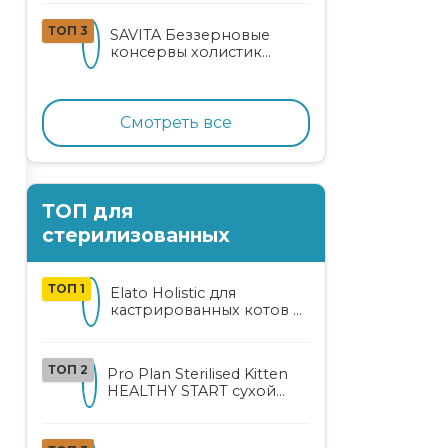
кошек
ТОП 3
SAVITA Беззерновые
консервы холистик
класса для котят и кошек
с нежным кроликом
Смотреть все
ТОП для
стерилизованных
ТОП 1
Elato Holistic для
кастрированных котов и
стерилизованных кошек
с курицей и уткой
ТОП 2
Pro Plan Sterilised Kitten
HEALTHY START сухой
корм для
стерилизованных котят
от 3 до 12 месяцев с