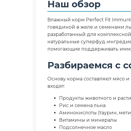
Наш обзор
менее 200 МЕ, витамин Е - не ме
Дополнительные ин
Влажный корм Perfect Fit Immun
говядиной в желе и семенами л
семена льна, L-карнитин, таури
разработанный для комплексной 
натуральные суперфуд-ингредие
Пищевая ценность
помогающие поддерживать имму
Белок (%)
Разбираемся с с
Жир (%)
Основу корма составляют мясо и 
входят:
Клетчатка (%)
Продукты животного и раст
Зола (%)
Рис и семена льна
Аминокислоты (таурин, мет
Влага (%)
Витамины и минералы
Подсолнечное масло