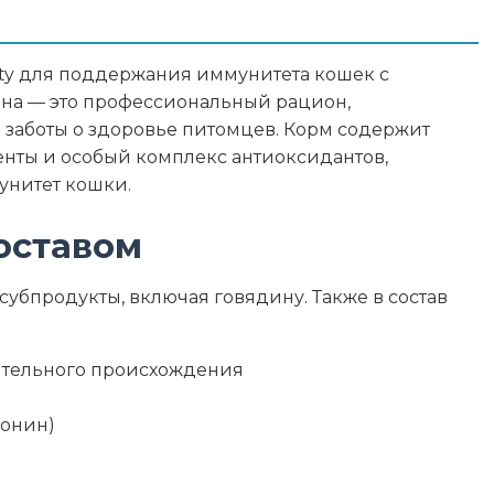
нее 4.0 мг
гредиенты
ity для поддержания иммунитета кошек с
ьна — это профессиональный рацион,
н, метионин
заботы о здоровье питомцев. Корм содержит
нты и особый комплекс антиоксидантов,
нитет кошки.
7
оставом
3
субпродукты, включая говядину. Также в состав
0.1
ительного происхождения
1.5
ионин)
86