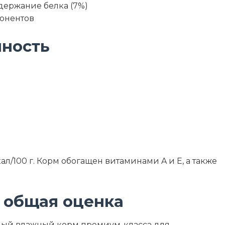
держание белка (7%)
онентов
нность
ал/100 г. Корм обогащен витаминами A и E, а также
 общая оценка
енный влажный корм премиум-класса для