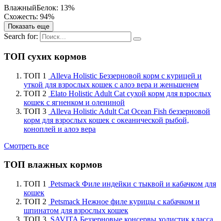
Влажный
Белок: 13%
Схожесть: 94%
Показать еще
Search for:
ТОП сухих кормов
ТОП 1
Alleva Holistic Беззерновой корм с курицей и
уткой для взрослых кошек с алоэ вера и женьшенем
ТОП 2
Elato Holistic Adult Cat сухой корм для взрослых
кошек с ягненком и олениной
ТОП 3
Alleva Holistic Adult Cat Ocean Fish беззерновой
корм для взрослых кошек с океанической рыбой,
коноплей и алоэ вера
Смотреть все
ТОП влажных кормов
ТОП 1
Petsmack Филе индейки с тыквой и кабачком для
кошек
ТОП 2
Petsmack Нежное филе курицы с кабачком и
шпинатом для взрослых кошек
ТОП 3
SAVITA Беззерновые консервы холистик класса