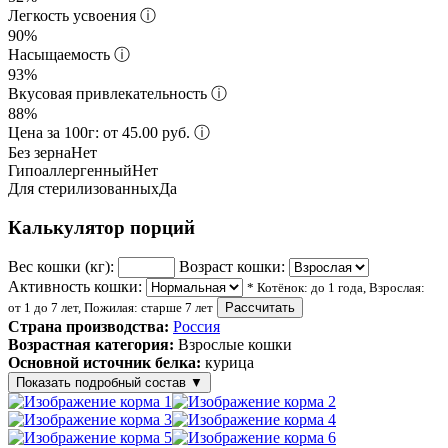
Легкость усвоения
ⓘ
90%
Насыщаемость
ⓘ
93%
Вкусовая привлекательность
ⓘ
88%
Цена за 100г: от 45.00 руб.
ⓘ
Без зерна
Нет
Гипоаллергенный
Нет
Для стерилизованных
Да
Калькулятор порций
Вес кошки (кг):
Возраст кошки:
Активность кошки:
* Котёнок: до 1 года, Взрослая:
от 1 до 7 лет, Пожилая: старше 7 лет
Рассчитать
Страна производства:
Россия
Возрастная категория:
Взрослые кошки
Основной источник белка:
курица
Показать подробный состав
▼
Состав корма