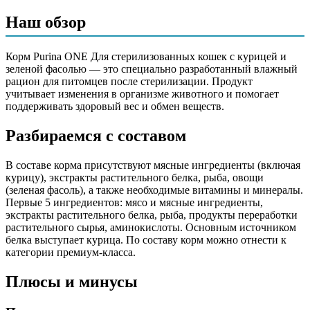
мясо и мясные ингредиенты (включая курицу), экстракты
Наш обзор
растительного белка, рыба и продукты ее переработки,
продукты переработки растительного сырья, аминокислоты,
минеральные вещества, масла и жиры, овощи (зеленая
Корм Purina ONE Для стерилизованных кошек с курицей и
фасоль), загустители, сахара, витамины
зеленой фасолью — это специально разработанный влажный
рацион для питомцев после стерилизации. Продукт
Аналитический состав
учитывает изменения в организме животного и помогает
поддерживать здоровый вес и обмен веществ.
белок 13%, жир 3.6%, клетчатка 0.7%, зола 2.3%, влага 78%
Разбираемся с составом
Дополнительные ингредиенты
В составе корма присутствуют мясные ингредиенты (включая
зеленая фасоль, таурин, витамины, минералы
курицу), экстракты растительного белка, рыба, овощи
(зеленая фасоль), а также необходимые витамины и минералы.
Пищевая ценность
Первые 5 ингредиентов: мясо и мясные ингредиенты,
экстракты растительного белка, рыба, продукты переработки
Белок (%)
13
растительного сырья, аминокислоты. Основным источником
Жир (%)
3.6
белка выступает курица. По составу корм можно отнести к
категории премиум-класса.
Клетчатка (%)
0.7
Зола (%)
2.3
Плюсы и минусы
Влага (%)
78