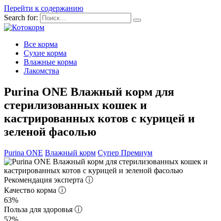
Перейти к содержанию
Search for:
Все корма
Сухие корма
Влажные корма
Лакомства
Purina ONE Влажный корм для
стерилизованных кошек и
кастрированных котов с курицей и
зеленой фасолью
Purina ONE
Влажный корм
Супер Премиум
Рекомендация эксперта
ⓘ
Качество корма
ⓘ
63%
Польза для здоровья
ⓘ
52%