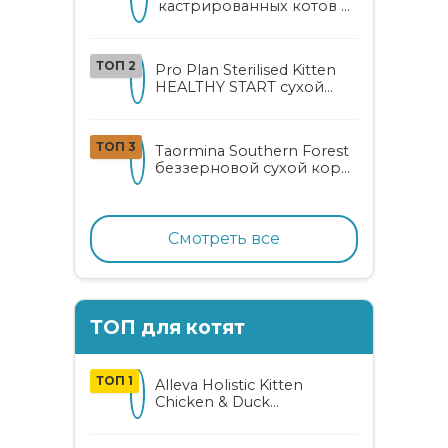
кастрированных котов и
стерилизованных кошек
с курицей и уткой
ТОП 2
Pro Plan Sterilised Kitten
HEALTHY START сухой
корм для
стерилизованных котят
от 3 до 12 месяцев с
ТОП 3
Taormina Southern Forest
лососем
беззерновой сухой корм
для стерилизованных
кошек с индейкой,
ягодами и овощами
Смотреть все
ТОП для котят
ТОП 1
Alleva Holistic Kitten
Chicken & Duck
беззерновой корм для
котят с курицей, уткой,