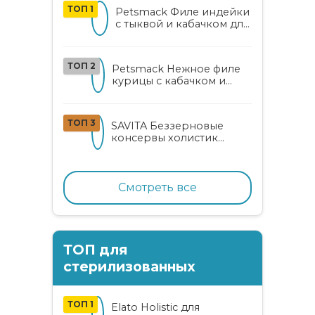
ТОП 1
Petsmack Филе индейки
с тыквой и кабачком для
кошек
ТОП 2
Petsmack Нежное филе
курицы с кабачком и
шпинатом для взрослых
кошек
ТОП 3
SAVITA Беззерновые
консервы холистик
класса для котят и кошек
с нежным кроликом
Смотреть все
ТОП для
стерилизованных
ТОП 1
Elato Holistic для