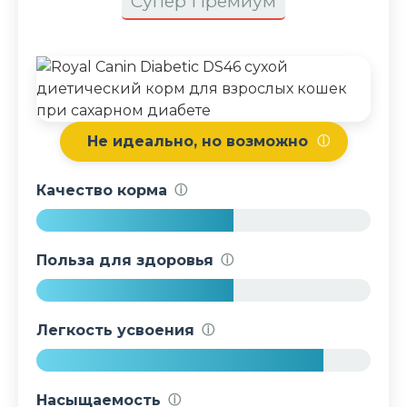
Супер Премиум
Не идеально, но возможно
ⓘ
Качество корма
ⓘ
5
9
Польза для здоровья
ⓘ
%
5
9
Легкость усвоения
ⓘ
%
8
6
Насыщаемость
ⓘ