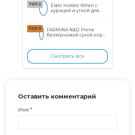
алоэ вера и женьшенем
ТОП 2
Elato Holistic Kitten с
курицей и уткой для
котят
ТОП 3
FARMINA N&D Prime
беззерновой сухой корм
для котят, беременных и
кормящих кошек с
курицей и гранатом
Смотреть все
Оставить комментарий
Имя
*