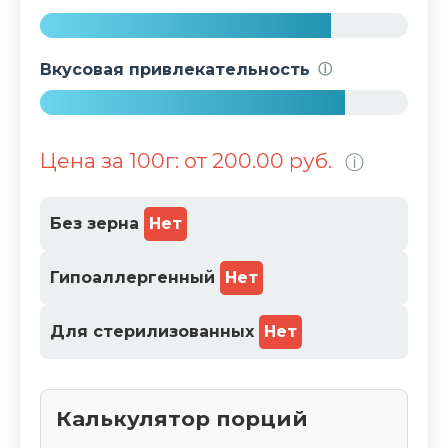
%
7
9
Вкусовая привлекательность
ⓘ
%
8
3
Цена за 100г: от 200.00 руб.
ⓘ
%
Без зерна
Нет
Гипоаллергенный
Нет
Для стерилизованных
Нет
Калькулятор порций