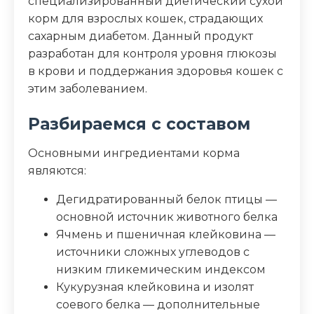
специализированный диетический сухой
Белки 46%, жиры 12%, углеводы 18.8%,
корм для взрослых кошек, страдающих
клетчатка пищевая 11.5%, клетчатка
сахарным диабетом. Данный продукт
общая 3.6%, омега-6 2.69%, омега-3 0.62%,
разработан для контроля уровня глюкозы
EPA+DHA 0.3%, кальций 0.92%, фосфор
в крови и поддержания здоровья кошек с
0.89%, натрий 0.4%, аргинин 2.6%, L-
этим заболеванием.
карнитин 20 мг/кг, витамин E 500 МЕ/кг,
витамин C 300 мг/кг, таурин 2100 мг/кг
Разбираемся с составом
Дополнительные ингредиенты
Основными ингредиентами корма
являются:
L-карнитин, фруктоолигосахариды,
экстракт бархатцев
Дегидратированный белок птицы —
основной источник животного белка
Пищевая ценность
Ячмень и пшеничная клейковина —
источники сложных углеводов с
Белок (%)
46
низким гликемическим индексом
Кукурузная клейковина и изолят
Жир (%)
12
соевого белка — дополнительные