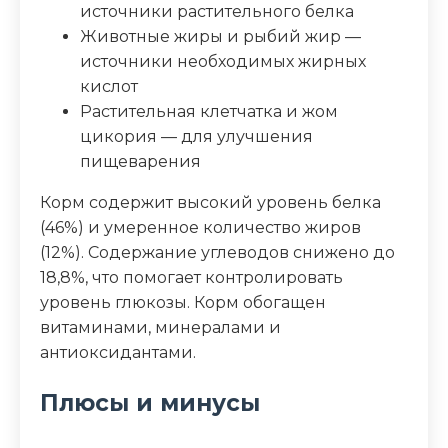
источники растительного белка
Клетчатка (%)
3.6
Животные жиры и рыбий жир —
источники необходимых жирных
Зола (%)
6.2
кислот
Растительная клетчатка и жом
Влага (%)
5.5
цикория — для улучшения
пищеварения
Калорийность (ккал/100г)
387
Корм содержит высокий уровень белка
(46%) и умеренное количество жиров
(12%). Содержание углеводов снижено до
18,8%, что помогает контролировать
уровень глюкозы. Корм обогащен
витаминами, минералами и
антиоксидантами.
Плюсы и минусы