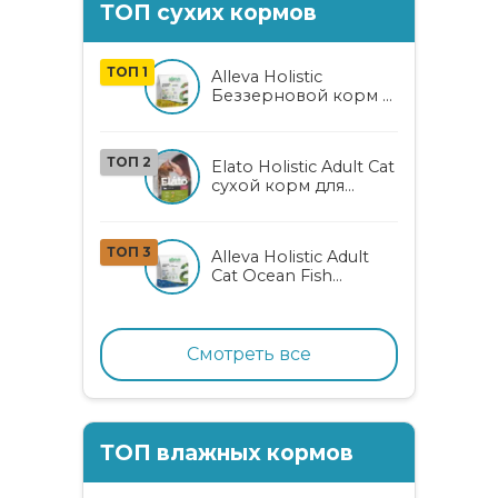
ТОП сухих кормов
ТОП 1
Alleva Holistic
Беззерновой корм с
курицей и уткой для
взрослых кошек с
алоэ вера и
ТОП 2
Elato Holistic Adult Cat
женьшенем
сухой корм для
взрослых кошек с
ягненком и
олениной
ТОП 3
Alleva Holistic Adult
Cat Ocean Fish
беззерновой корм
для взрослых кошек
с океанической
рыбой, коноплей и
Смотреть все
алоэ вера
ТОП влажных кормов