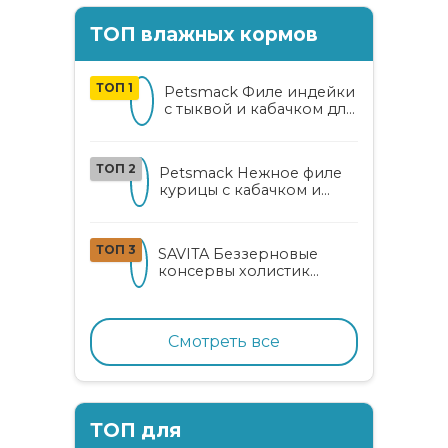
ТОП влажных кормов
ТОП 1
Petsmack Филе индейки
с тыквой и кабачком для
кошек
ТОП 2
Petsmack Нежное филе
курицы с кабачком и
шпинатом для взрослых
кошек
ТОП 3
SAVITA Беззерновые
консервы холистик
класса для котят и кошек
с нежным кроликом
Смотреть все
ТОП для