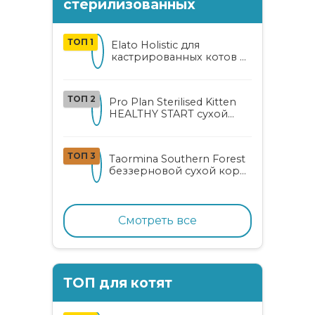
стерилизованных
ТОП 1
Elato Holistic для
кастрированных котов и
стерилизованных кошек
с курицей и уткой
ТОП 2
Pro Plan Sterilised Kitten
HEALTHY START сухой
корм для
стерилизованных котят
от 3 до 12 месяцев с
ТОП 3
Taormina Southern Forest
лососем
беззерновой сухой корм
для стерилизованных
кошек с индейкой,
ягодами и овощами
Смотреть все
ТОП для котят