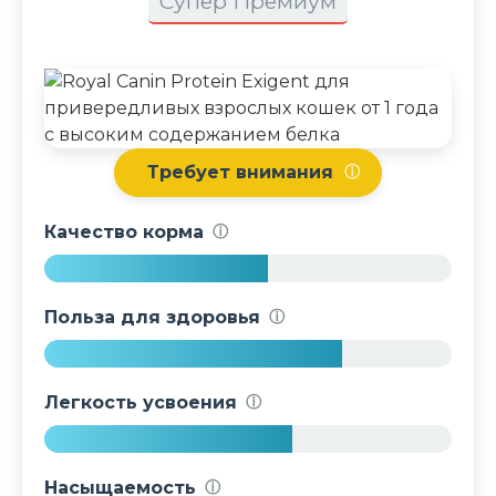
Супер Премиум
Требует внимания
ⓘ
Качество корма
ⓘ
5
5
Польза для здоровья
ⓘ
%
7
3
Легкость усвоения
ⓘ
%
6
1
Насыщаемость
ⓘ