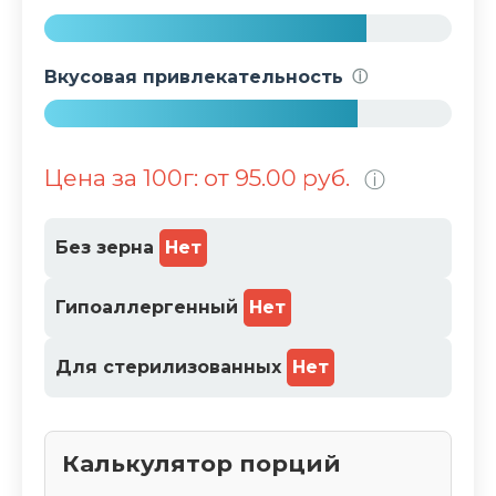
%
7
9
Вкусовая привлекательность
ⓘ
%
7
7
Цена за 100г: от 95.00 руб.
ⓘ
%
Без зерна
Нет
Гипоаллергенный
Нет
Для стерилизованных
Нет
Калькулятор порций