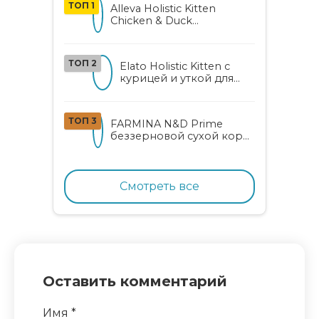
ТОП 1
Alleva Holistic Kitten
Chicken & Duck
беззерновой корм для
котят с курицей, уткой,
алоэ вера и женьшенем
ТОП 2
Elato Holistic Kitten с
курицей и уткой для
котят
ТОП 3
FARMINA N&D Prime
беззерновой сухой корм
для котят, беременных и
кормящих кошек с
курицей и гранатом
Смотреть все
Оставить комментарий
Имя
*