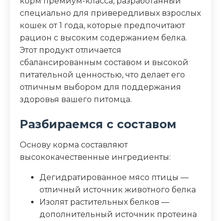
корм премиум-класса, разработанный
специально для привередливых взрослых
Дополнительные ингредиенты
кошек от 1 года, которые предпочитают
рацион с высоким содержанием белка.
масло огуречника аптечного, дрожжи
Этот продукт отличается
Пищевая ценность
сбалансированным составом и высокой
питательной ценностью, что делает его
Белок (%)
42
отличным выбором для поддержания
здоровья вашего питомца.
Жир (%)
15
Разбираемся с составом
Клетчатка (%)
3.2
Основу корма составляют
высококачественные ингредиенты:
Зола (%)
8.4
Дегидратированное мясо птицы —
отличный источник животного белка
Изолят растительных белков —
дополнительный источник протеина