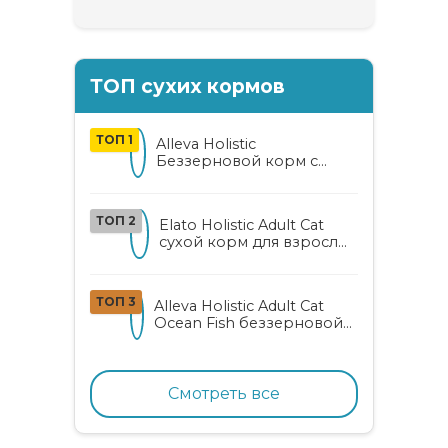
ТОП сухих кормов
ТОП 1
Alleva Holistic
Беззерновой корм с
курицей и уткой для
взрослых кошек с алоэ
вера и женьшенем
ТОП 2
Elato Holistic Adult Cat
сухой корм для взрослых
кошек с ягненком и
олениной
ТОП 3
Alleva Holistic Adult Cat
Ocean Fish беззерновой
корм для взрослых
кошек с океанической
рыбой, коноплей и алоэ
вера
Смотреть все