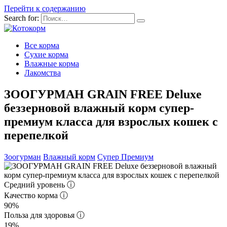
Перейти к содержанию
Search for:
Все корма
Сухие корма
Влажные корма
Лакомства
ЗООГУРМАН GRAIN FREE Deluxe
беззерновой влажный корм супер-
премиум класса для взрослых кошек с
перепелкой
Зоогурман
Влажный корм
Супер Премиум
Средний уровень
ⓘ
Качество корма
ⓘ
90%
Польза для здоровья
ⓘ
19%