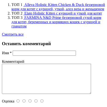
ТОП 1
Alleva Holistic Kitten Chicken & Duck беззерновой
корм для котят с курицей, уткой, алоэ вера и женьшенем
ТОП 2
Elato Holistic Kitten с курицей и уткой для котят
ТОП 3
FARMINA N&D Prime беззерновой сухой корм
для котят, беременных и кормящих кошек с курицей и
гранатом
Смотреть все
Оставить комментарий
Имя
*
Комментарий
Оценка