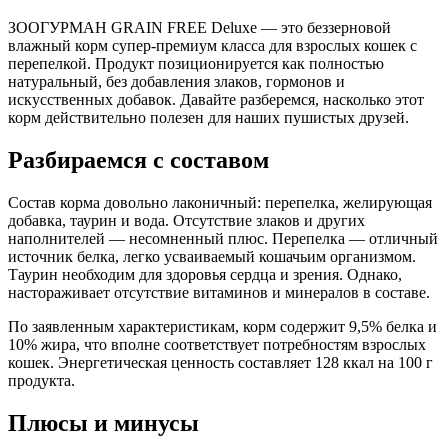
перепелка, желирующая добавка, таурин, вода
ЗООГУРМАН GRAIN FREE Deluxe — это беззерновой
влажный корм супер-премиум класса для взрослых кошек с
Аналитический состав
перепелкой. Продукт позиционируется как полностью
натуральный, без добавления злаков, гормонов и
сырой протеин - не менее 9,5 г; сырой жир - не более 10,0 г;
искусственных добавок. Давайте разберемся, насколько этот
сырая зола - не более 2,0 г; таурин - 0,3 г; влага - не более 82%;
корм действительно полезен для наших пушистых друзей.
общий фосфор - не более 0,4 г; кальций - не более 0,3 г
Разбираемся с составом
Дополнительные ингредиенты
Состав корма довольно лаконичный: перепелка, желирующая
таурин
добавка, таурин и вода. Отсутствие злаков и других
наполнителей — несомненный плюс. Перепелка — отличный
Пищевая ценность
источник белка, легко усваиваемый кошачьим организмом.
Таурин необходим для здоровья сердца и зрения. Однако,
Белок (%)
9.5
настораживает отсутствие витаминов и минералов в составе.
Жир (%)
10
По заявленным характеристикам, корм содержит 9,5% белка и
Зола (%)
2
10% жира, что вполне соответствует потребностям взрослых
Влага (%)
82
кошек. Энергетическая ценность составляет 128 ккал на 100 г
Калорийность (ккал/100г)
128
продукта.
Плюсы и минусы