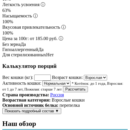
Легкость усвоения
ⓘ
63%
Насыщаемость
ⓘ
100%
Вкусовая привлекательность
ⓘ
100%
Цена за 100г: от 185.00 руб.
ⓘ
Без зерна
Да
Гипоаллергенный
Да
Для стерилизованных
Нет
Калькулятор порций
Вес кошки (кг):
Возраст кошки:
Активность кошки:
* Котёнок: до 1 года, Взрослая:
от 1 до 7 лет, Пожилая: старше 7 лет
Рассчитать
Страна производства:
Россия
Возрастная категория:
Взрослые кошки
Основной источник белка:
перепелка
Показать подробный состав
▼
Состав корма
Наш обзор