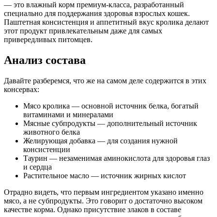
— это влажный корм премиум-класса, разработанный
специально для поддержания здоровья взрослых кошек.
сырой протеин - 9,0%, сырой жир - 9,0%, сырая зола - 2,0%,
Паштетная консистенция и аппетитный вкус кролика делают
влага - 82%, таурин - 0,2г
этот продукт привлекательным даже для самых
привередливых питомцев.
Дополнительные ингредиенты
Анализ состава
таурин, витамин E, омега-3, омега-6
Давайте разберемся, что же на самом деле содержится в этих
Пищевая ценность
консервах:
Белок (%)
9
Мясо кролика — основной источник белка, богатый
Жир (%)
9
витаминами и минералами
Мясные субпродукты — дополнительный источник
Клетчатка (%)
3
животного белка
Зола (%)
2
Желирующая добавка — для создания нужной
Влага (%)
82
консистенции
Калорийность (ккал/100г)
117
Таурин — незаменимая аминокислота для здоровья глаз
и сердца
Растительное масло — источник жирных кислот
Отрадно видеть, что первым ингредиентом указано именно
мясо, а не субпродукты. Это говорит о достаточно высоком
качестве корма. Однако присутствие злаков в составе