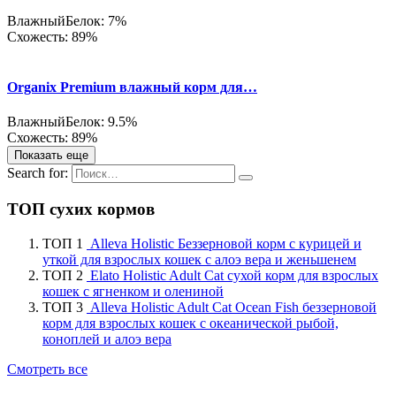
Влажный
Белок: 7%
Схожесть: 89%
Organix Premium влажный корм для…
Влажный
Белок: 9.5%
Схожесть: 89%
Показать еще
Search for:
ТОП сухих кормов
ТОП 1
Alleva Holistic Беззерновой корм с курицей и
уткой для взрослых кошек с алоэ вера и женьшенем
ТОП 2
Elato Holistic Adult Cat сухой корм для взрослых
кошек с ягненком и олениной
ТОП 3
Alleva Holistic Adult Cat Ocean Fish беззерновой
корм для взрослых кошек с океанической рыбой,
коноплей и алоэ вера
Смотреть все