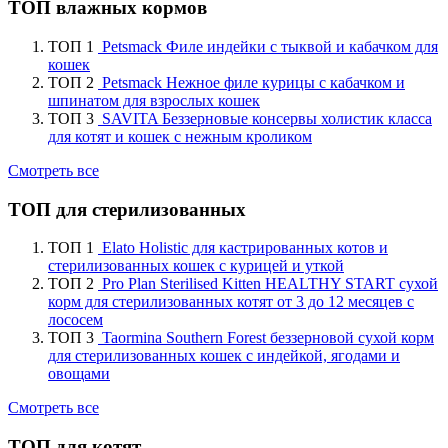
ТОП влажных кормов
ТОП 1
Petsmack Филе индейки с тыквой и кабачком для
кошек
ТОП 2
Petsmack Нежное филе курицы с кабачком и
шпинатом для взрослых кошек
ТОП 3
SAVITA Беззерновые консервы холистик класса
для котят и кошек с нежным кроликом
Смотреть все
ТОП для стерилизованных
ТОП 1
Elato Holistic для кастрированных котов и
стерилизованных кошек с курицей и уткой
ТОП 2
Pro Plan Sterilised Kitten HEALTHY START сухой
корм для стерилизованных котят от 3 до 12 месяцев с
лососем
ТОП 3
Taormina Southern Forest беззерновой сухой корм
для стерилизованных кошек с индейкой, ягодами и
овощами
Смотреть все
ТОП для котят