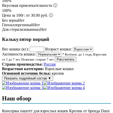
100%
Вкусовая привлекательность
ⓘ
100%
Цена за 100г: от 30.00 руб.
ⓘ
Без зерна
Нет
Гипоаллергенный
Нет
Для стерилизованных
Нет
Калькулятор порций
Вес кошки (кг):
Возраст кошки:
Активность кошки:
* Котёнок: до 1 года, Взрослая:
от 1 до 7 лет, Пожилая: старше 7 лет
Рассчитать
Страна производства:
Россия
Возрастная категория:
Взрослые кошки
Основной источник белка:
кролик
Показать подробный состав
▼
Состав корма
Наш обзор
мясо кролика, субпродукты мясные, желирующая добавка,
таурин, растительное масло, злаки, соль, вода
Консервы паштет для взрослых кошек Кролик от бренда Darsi
Аналитический состав