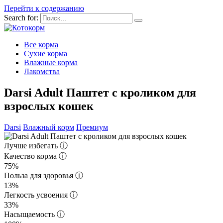
Перейти к содержанию
Search for:
Все корма
Сухие корма
Влажные корма
Лакомства
Darsi Adult Паштет с кроликом для
взрослых кошек
Darsi
Влажный корм
Премиум
Лучше избегать
ⓘ
Качество корма
ⓘ
75%
Польза для здоровья
ⓘ
13%
Легкость усвоения
ⓘ
33%
Насыщаемость
ⓘ